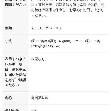
確認ください
法：直射日光、高温多湿を避け常温で保存。開
封後は冷蔵庫で保存し、お早めにお召し上がり
ください。
種類
ガーリックペースト
寸法
幅55×奥35×高さ145(mm) ケース幅230×奥
120×高さ150(mm)
表示すべきア
表記なし
レルギー項
目 ※お手元
に届いた商品
を必ずご確認
ください
名称
有機調味料
個別包装
なし