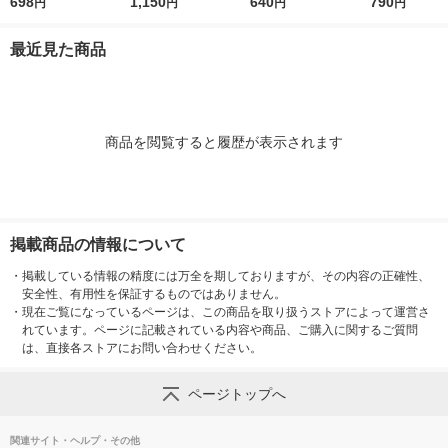
ストラバージン スペ
698
ストラバージン スペ
1,150
油 300g 1本 味の素 J-
640
ト 1本 JOYL
790
円
円
円
円
イン産オリーブ100%
イン産オリーブ100%
オイルミルズ
1本（紙パック） JOY
1本（紙パック） JOY
最近見た商品
L
L
商品を閲覧すると履歴が表示されます
掲載商品の情報について
・
掲載している情報の精度には万全を期しておりますが、その内容の正確性、
安全性、有用性を保証するものではありません。
・
現在ご覧になっているページは、この商品を取り扱うストアによって運営さ
れています。ページに記載されている内容や商品、ご購入に関するご質問
は、直接各ストアにお問い合わせください。
ページトップへ
関連サイト・ヘルプ・その他