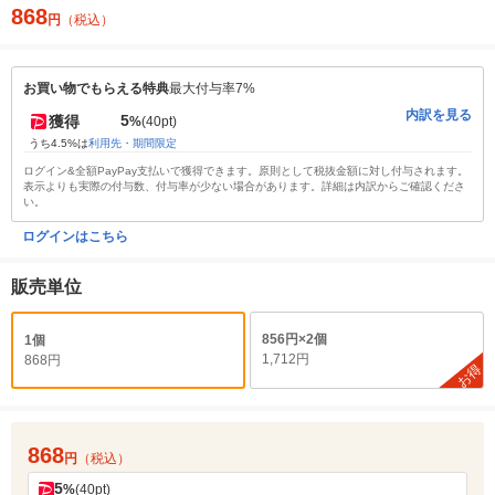
868
円
（税込）
お買い物でもらえる特典
最大付与率7%
内訳を見る
5
獲得
%
(40pt)
うち4.5%は
利用先・期間限定
ログイン&全額PayPay支払いで獲得できます。原則として税抜金額に対し付与されます。
表示よりも実際の付与数、付与率が少ない場合があります。詳細は内訳からご確認くださ
い。
ログインはこちら
販売単位
856円×2個
1個
1,712円
868円
お得
868
円
（税込）
5
%
(40pt)