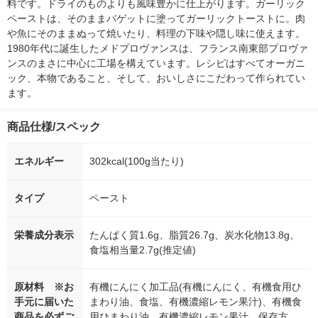
料です。ドライのものよりも風味豊かに仕上がります。ガーリック
ペーストは、そのままバゲットに塗ってガーリックトーストに。肉
や魚にそのままぬって焼いたり、料理の下味や隠し味に使えます。
1980年代に誕生したメドプロヴァンスは、フランス南東部プロヴァ
ンスのまさに中心に工場を構えています。レシピはすべてオーガニ
ック、本物であること、そして、おいしさにこだわって作られてい
ます。
商品仕様/スペック
エネルギー
302kcal(100g当たり)
タイプ
ペースト
栄養成分表示
たんぱく質1.6g、脂質26.7g、炭水化物13.8g、
食塩相当量2.7g(推定値)
原材料 ※お
有機にんにく加工品(有機にんにく、有機食用ひ
手元に届いた
まわり油、食塩、有機濃縮レモン果汁)、有機食
商品を必ずご
用ひまわり油、有機濃縮レモン果汁、保存方