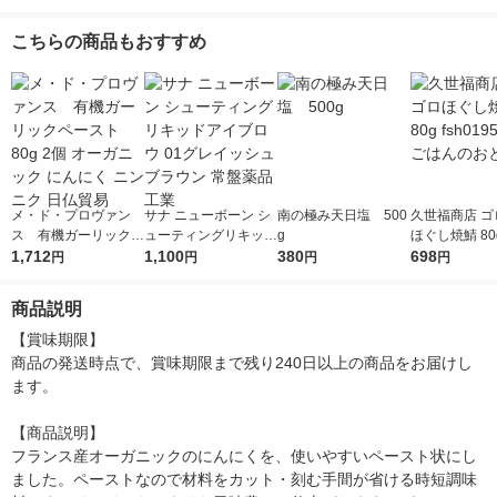
こちらの商品もおすすめ
メ・ド・プロヴァン
サナ ニューボーン シ
南の極み天日塩 500
久世福商店 ゴ
ス 有機ガーリックペ
ューティングリキッド
g
ほぐし焼鯖 80g 
ースト 80g 2個 オー
1,712
アイブロウ 01グレイ
1,100
380
951 1個 ご
698
円
円
円
円
ガニック にんにく ニ
ッシュブラウン 常盤
も
ンニク 日仏貿易
薬品工業
商品説明
【賞味期限】

商品の発送時点で、賞味期限まで残り240日以上の商品をお届けし
ます。

【商品説明】

フランス産オーガニックのにんにくを、使いやすいペースト状にし
ました。ペーストなので材料をカット・刻む手間が省ける時短調味