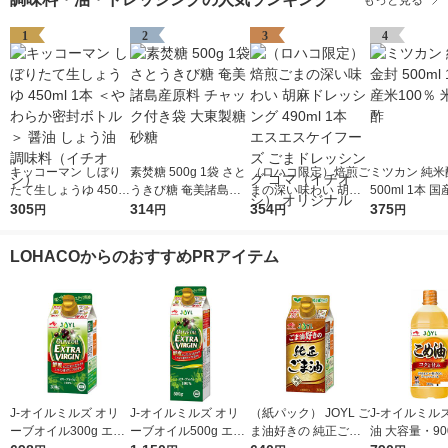
1
2
3
4
キッコーマン しぼり
素焚糖 500g 1袋 さと
（ロハコ限定）焙煎ご
ミツカン 純米
たて生しょうゆ 450m
うきび糖 奄美諸島産
まの深い味わい 胡麻
500ml 1本 国
l 1本 ＜やわらか密封
305
原料 チャック付き袋
314
ドレッシング 490ml 1
354
0％ 米酢 食酢
375
円
円
円
円
ボトル＞ 醤油 しょう
大東製糖 砂糖
本 エスエスケイフー
油 調味料（イチオ
ズ ごまドレッシング
LOHACOからのおすすめPRアイテム
シ）
ゴマ（イチオシ） オ
リジナル
J-オイルミルズ オリ
J-オイルミルズ オリ
（紙パック） JOYL ご
J-オイルミル
ーブオイル300g エキ
ーブオイル500g エキ
ま油好きの 純正ごま
油 大容量・90