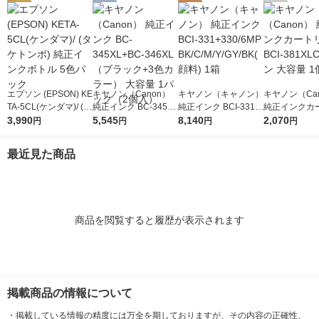
エプソン (EPSON) KE
キヤノン（Canon）
キヤノン（キャノン）
キヤノン（Ca
TA-5CL(ケンダマ)/ (タ
純正インク BC-345XL
純正インク BCI-331+
純正インクカ
ケトンボ) 純正インク
3,990
+BC-346XL （ブラッ
5,545
330/6MP BK/C/M/Y/G
8,140
ジ BCI-381X
2,070
円
円
円
円
ボトル 5色パック
ク+3色カラー） 大容
Y/BK(顔料) 1箱
ン 大容量 1個
量 1パック（2個入）
最近見た商品
商品を閲覧すると履歴が表示されます
掲載商品の情報について
・
掲載している情報の精度には万全を期しておりますが、その内容の正確性、