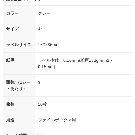
カラー
グレー
サイズ
A4
ラベルサイズ
160×86mm
紙厚
ラベル本体：0.10mm(総厚132g/mm2・
0.15mm)
面数/（1シー
3
トあたり）
枚数
10枚
用途
ファイルボックス用