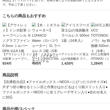
商品は【アウトレット】品です。在庫が無くなり次第販売終了となりますの
で、予めご了承ください。
こちらの商品もおすすめ
【アウトレット】トン
【水・ミネラルウォー
アイリスフーズ 富士
UCC上島珈琲 
ボ鉛筆 シャープペン
ター】LOHACO Wate
山の強炭酸水 ラベル
OTONOU（
シル モノグラフファ
924
r（ロハコウォータ
490
レス 500ml 1箱（24
1,420
ウ） by BLAC
1,284
円
円
円
円
イン 0.3mm シルバー
ー）2L ラベルレス 1
本入）
00ml 1セッ
DPA-111A 1個
箱（5本入）（イチオ
商品説明
シ） オリジナル
【在庫処分品】●ファイルボックス＜NEOS＞にぴったりのサイズ●1
片ずつ切り離せるミシン目と作業がはかどるはくり紙スリット入り●
ファイルボックス＜NEOS＞に合うグレーデザイン入り●合わせ名人
に対応
商品仕様/スペック