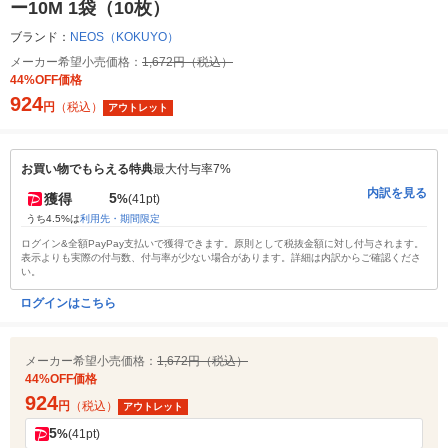
ー10M 1袋（10枚）
ブランド：
NEOS（KOKUYO）
メーカー希望小売価格：
1,672円（税込）
44%OFF価格
924
円
（税込）
アウトレット
お買い物でもらえる特典
最大付与率7%
内訳を見る
5
獲得
%
(41pt)
うち4.5%は
利用先・期間限定
ログイン&全額PayPay支払いで獲得できます。原則として税抜金額に対し付与されます。
表示よりも実際の付与数、付与率が少ない場合があります。詳細は内訳からご確認くださ
い。
ログインはこちら
メーカー希望小売価格：
1,672円（税込）
44%OFF価格
924
円
（税込）
アウトレット
5
%
(41pt)