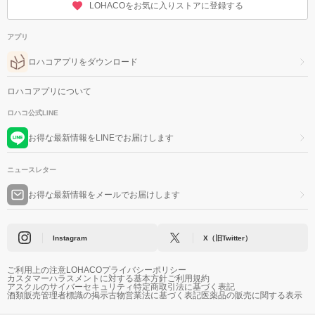
LOHACOをお気に入りストアに登録する
アプリ
ロハコアプリをダウンロード
ロハコアプリについて
ロハコ公式LINE
お得な最新情報をLINEでお届けします
ニュースレター
お得な最新情報をメールでお届けします
Instagram
X（旧Twitter）
ご利用上の注意
LOHACOプライバシーポリシー
カスタマーハラスメントに対する基本方針
ご利用規約
アスクルのサイバーセキュリティ
特定商取引法に基づく表記
酒類販売管理者標識の掲示
古物営業法に基づく表記
医薬品の販売に関する表示