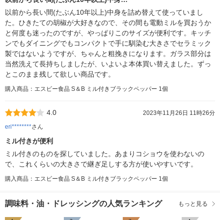
以前から長い間(たぶん10年以上)中身を詰め替えて使っていまし
た。ひきたての胡椒が大好きなので、その間も電動ミルを買おうか
と何度も迷ったのですが、やっぱりこのサイズが便利です。キッチ
ンでもダイニングでもコンパクトで手に馴染む大きさでセラミック
製ではないようですが、ちゃんと粗挽きになります。ガラス部分は
当然洗えて長持ちしましたが、いよいよ本体買い替えました。ずっ
とこのまま残して欲しい商品です。
購入商品：エスビー食品 S＆B ミル付きブラックペッパー 1個
4.0
2023年11月26日 11時26分
eri********
さん
ミル付きが便利
ミル付きのものを探していました。あまりコショウを使わないの
で、これくらいの大きさで継ぎ足しする方が使いやすいです。
購入商品：エスビー食品 S＆B ミル付きブラックペッパー 1個
調味料・油・ドレッシングの人気ランキング
もっと見る