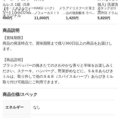
【水・ミネラルウォー
HAKU（ハク） メラ
アイリスフーズ 富士
アタックゼロ（A
ター】LOHACO Wate
ノフォーカスＩＶ 4
山の強炭酸水 ラベル
ZERO) ドラ
r（ロハコウォータ
490
5ｇ 資生堂 おまけ
11,000
レス 500ml 1箱（24
1,420
詰め替え メガ
5,820
円
円
円
円
ー）2L ラベルレス 1
付き
本入）
ボ 2300g 1
箱（5本入）（イチオ
個入) 洗濯洗剤
商品説明
シ） オリジナル
【賞味期限】

商品の発送時点で、賞味期限まで残り360日以上の商品をお届けし
ます。

【商品説明】

ブラックペッパーの挽きたてのさわやかな香りと辛味をお楽しみく
ださい。ステーキ、ハンバーグ、野菜炒めなどに。Ｓ＆Ｂあらびき
ミルは、取り外して他のＳ＆Ｂ（スパイス＆ハーブ）あらびきミル
取り付け可能品にご利用できます。
商品仕様/スペック
エネルギー
なし