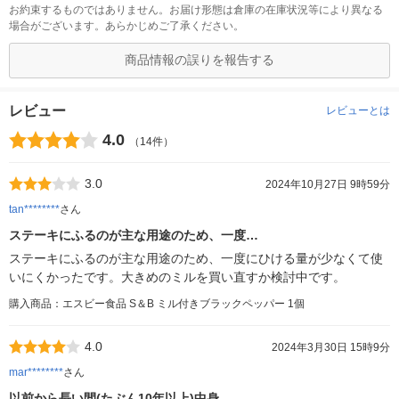
お約束するものではありません。お届け形態は倉庫の在庫状況等により異なる
場合がございます。あらかじめご了承ください。
商品情報の誤りを報告する
レビュー
レビューとは
4.0
（14件）
3.0
2024年10月27日 9時59分
tan********
さん
ステーキにふるのが主な用途のため、一度…
ステーキにふるのが主な用途のため、一度にひける量が少なくて使
いにくかったです。大きめのミルを買い直すか検討中です。
購入商品：エスビー食品 S＆B ミル付きブラックペッパー 1個
4.0
2024年3月30日 15時9分
mar********
さん
以前から長い間(たぶん10年以上)中身…