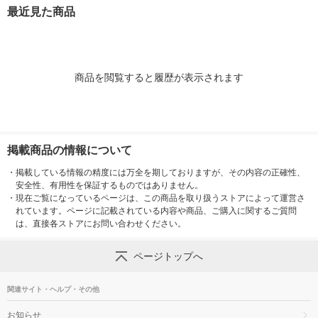
1本（紙パック） JOY
1本（紙パック） JOY
本
最近見た商品
L
L
商品を閲覧すると履歴が表示されます
掲載商品の情報について
・
掲載している情報の精度には万全を期しておりますが、その内容の正確性、
安全性、有用性を保証するものではありません。
・
現在ご覧になっているページは、この商品を取り扱うストアによって運営さ
れています。ページに記載されている内容や商品、ご購入に関するご質問
は、直接各ストアにお問い合わせください。
ページトップへ
関連サイト・ヘルプ・その他
お知らせ