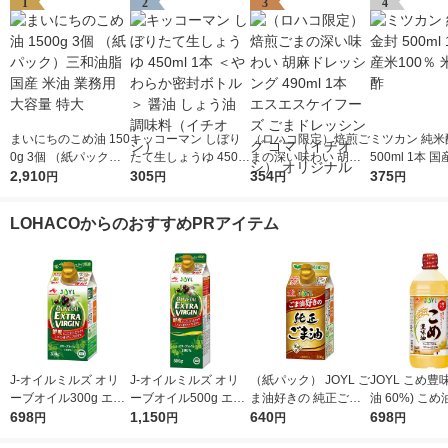
1
2
3
4
まいにちのこめ油 150
キッコーマン しぼり
（ロハコ限定）焙煎ご
ミツカン 純米
0g 3個 （紙パック）
たて生しょうゆ 450m
まの深い味わい 胡麻
500ml 1本 国
三和油脂 国産 米油 業
2,910
l 1本 ＜やわらか密封
305
ドレッシング 490ml 1
354
0％ 米酢 食酢
375
円
円
円
円
務用 大容量 特大
ボトル＞ 醤油 しょう
本 エスエスケイフー
油 調味料（イチオ
ズ ごまドレッシング
LOHACOからのおすすめPRアイテム
シ）
ゴマ（イチオシ） オ
リジナル
J-オイルミルズ オリ
J-オイルミルズ オリ
（紙パック） JOYL ご
JOYL こめ豊味
ーブオイル300g エキ
ーブオイル500g エキ
ま油好きの 純正ごま
油 60%) こめ油 ブレ
ストラバージン スペ
698
ストラバージン スペ
1,150
油 300g 1本 味の素 J-
640
ンド 味の素 J
698
円
円
円
円
イン産オリーブ100%
イン産オリーブ100%
オイルミルズ
ミルズ 900g 