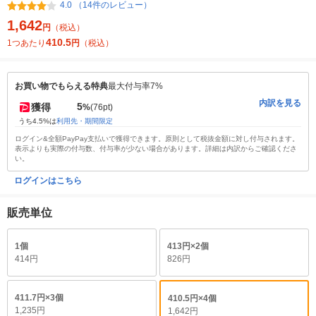
4.0 （14件のレビュー）
1,642
円
（税込）
410.5
1つあたり
円
（税込）
お買い物でもらえる特典
最大付与率7%
内訳を見る
5
獲得
%
(76pt)
うち4.5%は
利用先・期間限定
ログイン&全額PayPay支払いで獲得できます。原則として税抜金額に対し付与されます。
表示よりも実際の付与数、付与率が少ない場合があります。詳細は内訳からご確認くださ
い。
ログインはこちら
販売単位
1個
413円×2個
414円
826円
411.7円×3個
410.5円×4個
1,235円
1,642円