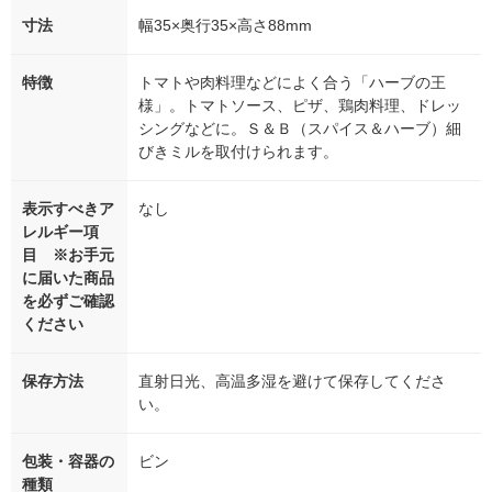
寸法
幅35×奥行35×高さ88mm
特徴
トマトや肉料理などによく合う「ハーブの王
様」。トマトソース、ピザ、鶏肉料理、ドレッ
シングなどに。Ｓ＆Ｂ（スパイス＆ハーブ）細
びきミルを取付けられます。
表示すべきア
なし
レルギー項
目 ※お手元
に届いた商品
を必ずご確認
ください
保存方法
直射日光、高温多湿を避けて保存してくださ
い。
包装・容器の
ビン
種類