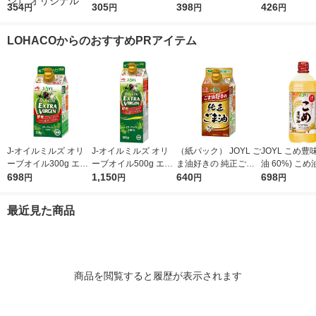
ドレッシング 490ml 1
354
l 1本 ＜やわらか密封
305
布 1L（1000ml）
398
ん 620ml 1
426
円
円
円
円
本 エスエスケイフー
ボトル＞ 醤油 しょう
1本
米100％使用
ズ ごまドレッシング
油 調味料（イチオ
LOHACOからのおすすめPRアイテム
ゴマ（イチオシ） オ
シ）
リジナル
J-オイルミルズ オリ
J-オイルミルズ オリ
（紙パック） JOYL ご
JOYL こめ豊味
ーブオイル300g エキ
ーブオイル500g エキ
ま油好きの 純正ごま
油 60%) こめ油 ブレ
ストラバージン スペ
698
ストラバージン スペ
1,150
油 300g 1本 味の素 J-
640
ンド 味の素 J
698
円
円
円
円
イン産オリーブ100%
イン産オリーブ100%
オイルミルズ
ミルズ 900g 
1本（紙パック） JOY
1本（紙パック） JOY
本
最近見た商品
L
L
商品を閲覧すると履歴が表示されます