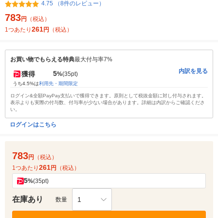
4.75 （8件のレビュー）
783
円
（税込）
261
1つあたり
円
（税込）
お買い物でもらえる特典
最大付与率7%
内訳を見る
5
獲得
%
(35pt)
うち4.5%は
利用先・期間限定
ログイン&全額PayPay支払いで獲得できます。原則として税抜金額に対し付与されます。
表示よりも実際の付与数、付与率が少ない場合があります。詳細は内訳からご確認くださ
い。
ログインはこちら
783
円
（税込）
261
1つあたり
円
（税込）
5
%
(35pt)
在庫あり
1
数量