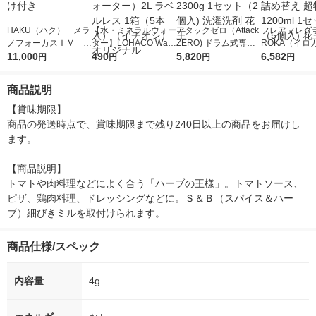
HAKU（ハク） メラ
【水・ミネラルウォー
アタックゼロ（Attack
フレアフレグラ
ノフォーカスＩＶ 4
ター】LOHACO Wate
ZERO) ドラム式専用
ROKA（イロ
5ｇ 資生堂 おまけ
11,000
r（ロハコウォータ
490
詰め替え メガジャン
5,820
イキッドリリ
6,582
円
円
円
円
付き
ー）2L ラベルレス 1
ボ 2300g 1セット（2
柔軟剤 詰め替
箱（5本入）（イチオ
個入) 洗濯洗剤 花王
大 1200ml 
商品説明
シ） オリジナル
（5個入) 花王
【賞味期限】

商品の発送時点で、賞味期限まで残り240日以上の商品をお届けし
ます。

【商品説明】

トマトや肉料理などによく合う「ハーブの王様」。トマトソース、
ピザ、鶏肉料理、ドレッシングなどに。Ｓ＆Ｂ（スパイス＆ハー
ブ）細びきミルを取付けられます。
商品仕様/スペック
内容量
4g