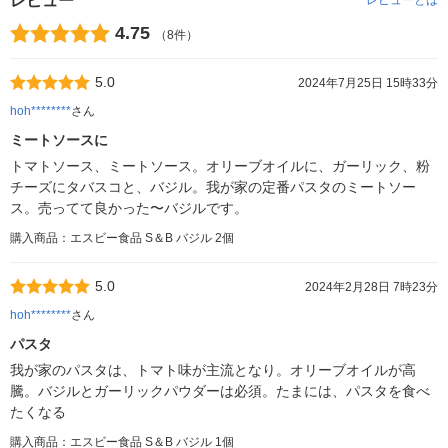
レビュー
レビューとは
4.75
（8件）
5.0
2024年7月25日 15時33分
hoh********
さん
ミートソースに
トマトソース、ミートソース。オリーブオイルに、ガーリック、粉
チーズにタバスコと、バジル。我が家の定番パスタのミートソー
ス。売ってて良かった〜バジルです。
購入商品：エスビー食品 S＆B バジル 2個
5.0
2024年2月28日 7時23分
hoh********
さん
パスタ
我が家のパスタは、トマト味が主流となり。オリーブオイルが高
騰。バジルとガーリックパウダーは必須。たまには、パスタを食べ
たくなる
購入商品：エスビー食品 S＆B バジル 1個