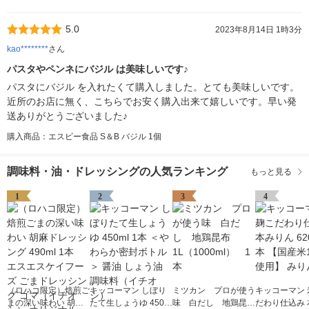
5.0
2023年8月14日 1時3分
kao********
さん
パスタやペンネにバジル は美味しいです♪
パスタにバジル を入れたくて購入しました。とても美味しいです。
近所のお店に無く、こちらでお安く購入出来て嬉しいです。早い発
送ありがとうございました♪
購入商品：エスビー食品 S＆B バジル 1個
調味料・油・ドレッシングの人気ランキング
もっと見る
1
2
3
4
（ロハコ限定）焙煎ご
キッコーマン しぼり
ミツカン プロが使う
キッコーマン 
まの深い味わい 胡麻
たて生しょうゆ 450m
味 白だし 地鶏昆
だわり仕込み 