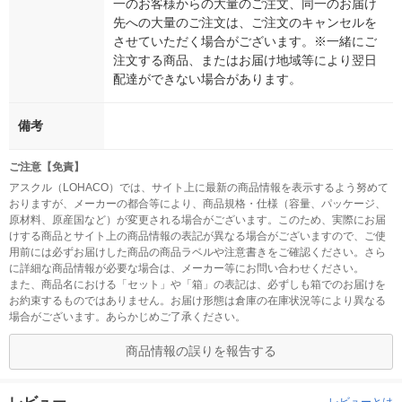
一のお客様からの大量のご注文、同一のお届け
先への大量のご注文は、ご注文のキャンセルを
させていただく場合がございます。※一緒にご
注文する商品、またはお届け地域等により翌日
配達ができない場合があります。
備考
ご注意【免責】
アスクル（LOHACO）では、サイト上に最新の商品情報を表示するよう努めて
おりますが、メーカーの都合等により、商品規格・仕様（容量、パッケージ、
原材料、原産国など）が変更される場合がございます。このため、実際にお届
けする商品とサイト上の商品情報の表記が異なる場合がございますので、ご使
用前には必ずお届けした商品の商品ラベルや注意書きをご確認ください。さら
に詳細な商品情報が必要な場合は、メーカー等にお問い合わせください。
また、商品名における「セット」や「箱」の表記は、必ずしも箱でのお届けを
お約束するものではありません。お届け形態は倉庫の在庫状況等により異なる
場合がございます。あらかじめご了承ください。
商品情報の誤りを報告する