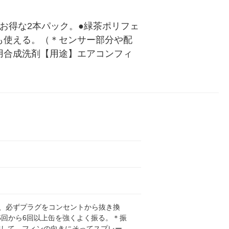
お得な2本パック。●緑茶ポリフェ
も使える。（＊センサー部分や配
用合成洗剤【用途】エアコンフィ
F、必ずプラグをコンセントから抜き換
5回から6回以上缶を強くよく振る。＊振
離して、フィンの向きにそってスプレー。