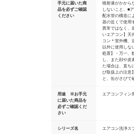
手元に届いた商
噴射液がかから
品を必ずご確認
しないこと。■
ください
配水管の構造に
器の近くで使用
異常ではなく、
いエアコン】天
コン＊室外機、
以外に使用しな
処置】・万一、
し、また顔や皮
た場合は、直ち
び取扱上の注意
と、缶がさびて
用途 ※お手元
エアコンフィン
に届いた商品を
必ずご確認くだ
さい
シリーズ名
エアコン洗浄ス