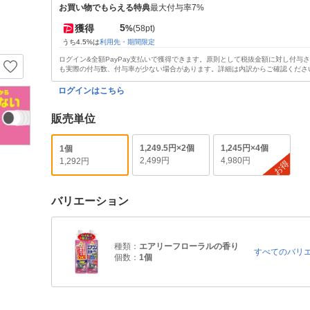
お買い物でもらえる特典
最大付与率7%
5
獲得
%
(58pt)
うち4.5%は
利用先・期間限定
ログイン&全額PayPay支払いで獲得できます。原則として税抜金額に対し付与
も実際の付与数、付与率が少ない場合があります。詳細は内訳からご確認くださ
ログインはこちら
販売単位
1,249.5円×2個
1,245円×4個
1個
2,499円
4,980円
1,292円
お得
バリエーション
種類：
エアリーフローラルの香り
すべてのバリ
個数：
1個