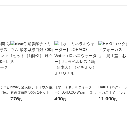
らくハピ
niwaQ 過炭酸ナトリウム 酸
【水・ミネラルウォータ
HAKU（ハク） 
extp
素系漂白剤 500g 1セット
ー】LOHACO Water（ロハ
ーカスＩＶ 45ｇ
スト 4
（1個×2） 丹羽久
コウォーター）2L ラベルレ
堂 おまけ付き
776
490
11,000
円
円
円
本 アー
ス 1箱（5本入）（イチオ
シ） オリジナル