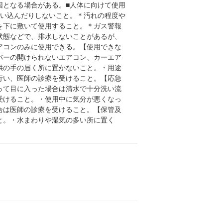
因となる場合がある。■人体に向けて使用
吸い込んだりしないこと。＊汚れの程度や
を下に敷いて使用すること。＊ガス警報
状態などで、排水しないことがあるが、
アコンのみに使用できる。【使用できな
バーの開けられないエアコン、カーエア
供の手の届く所に置かないこと。・用途
行い、医師の診療を受けること。【応急
って目に入った場合は清水で十分洗い流
受けること。・使用中に気分が悪くなっ
合は医師の診療を受けること。【保管及
と。・水まわりや湿気の多い所に置く