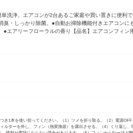
簡単洗浄。エアコンが2台あるご家庭や買い置きに便利で
消臭・しっかり除菌。●自動お掃除機能付きエアコンに
）●エアリーフローラルの香り【品名】エアコンフィン
につき1本を使い切ってください。（1）ツメを折り取る。（2）電源OF
フィルターを外し、フィン（熱変換器）を露出させる。（4）くり返し、
と、噴射が霧状にならない場合があります。（5）フィンから5cｍほど