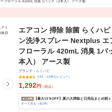
リーフローラル 420mL 消臭 1パック（2本入） アース製
エアコン 掃除 除菌 らくハピ
ン洗浄スプレー Nextplus 
フローラル 420mL 消臭 1パ
本入） アース製
らくハピ
ブランド：
4.62 （13件のレビュー）
1,292
円
（税込）
【最大15％OFF】夏の大掃除と日用品まとめ割
まとめ割
すべて見る（全2件）