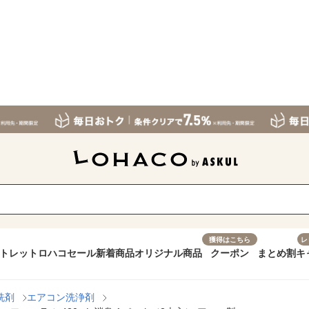
獲得はこちら
レ
トレット
ロハコセール
新着商品
オリジナル商品
クーポン
まとめ割
キ
洗剤
エアコン洗浄剤