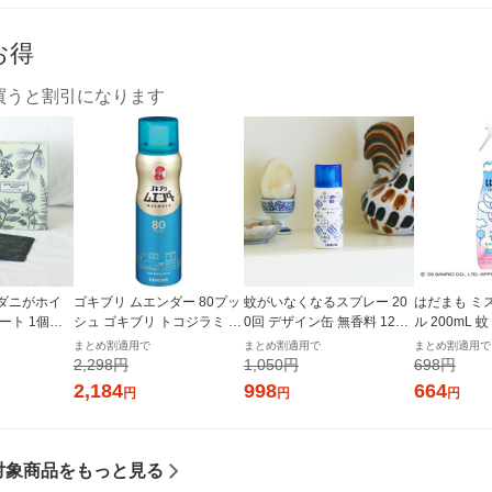
お得
買うと割引になります
ダニがホイ
ゴキブリ ムエンダー 80プッ
蚊がいなくなるスプレー 20
はだまも ミ
ート 1個（6
シュ ゴキブリ トコジラミ 無
0回 デザイン缶 無香料 12時
ル 200mL
薬 限定
煙 殺虫剤 1本 KINCHO キン
間持続 蚊取り 殺虫剤 ワンプ
1本 アース
まとめ割適用で
まとめ割適用で
まとめ割適用で
チョー
ッシュ 1本 KINCHO キンチ
2,298円
1,050円
698円
ョー
2,184
998
664
円
円
円
対象商品をもっと見る