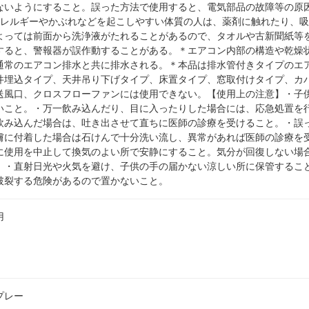
ないようにすること。誤った方法で使用すると、電気部品の故障等の原
アレルギーやかぶれなどを起こしやすい体質の人は、薬剤に触れたり、
よっては前面から洗浄液がたれることがあるので、タオルや古新聞紙等
すると、警報器が誤作動することがある。＊エアコン内部の構造や乾燥
通常のエアコン排水と共に排水される。＊本品は排水管付きタイプのエ
井埋込タイプ、天井吊り下げタイプ、床置タイプ、窓取付けタイプ、カ
送風口、クロスフローファンには使用できない。【使用上の注意】・子
いこと。・万一飲み込んだり、目に入ったりした場合には、応急処置を
飲み込んだ場合は、吐き出させて直ちに医師の診療を受けること。・誤
膚に付着した場合は石けんで十分洗い流し、異常があれば医師の診療を
に使用を中止して換気のよい所で安静にすること。気分が回復しない場
】・直射日光や火気を避け、子供の手の届かない涼しい所に保管するこ
破裂する危険があるので置かないこと。
用
プレー