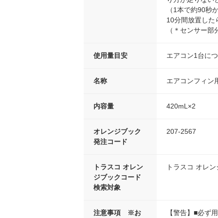
（1本で約90
10分間放置し
（＊センサー部
使用量目安
エアコン1台に
名称
エアコンフィン
内容量
420mL×2
オレンジブック
207-2567
発注コード
トラスコ オレン
トラスコ オレ
ジブックコード
検索対象
注意事項 ※お
【警告】■必ず