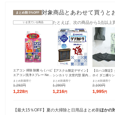
対象商品とあわせて買うと
まとめ割 5%OFF
たとえば、次の商品から1点以上
いま見ている商品
エアコン 掃除 除菌 らくハピ
【アスクル限定デザイン】
【ロハコ限定】
エアコン洗浄スプレー Nextp
シンカトリ 次世代型 屋内蚊
ホイ ダニ捕りシ
lus エアリーフローラル 420
取り 電源不要 ブラウン容器
枚入） アース製
まとめ割適用で
まとめ割適用で
まとめ割適用で
mL 消臭 1パック（2本入）
200日 無臭 蚊 駆除 玄関 KIN
1,292円
1,280円
2,100円
アース製
CHO キンチョー 1セット 限
1,228
1,216
1,995
円
円
円
定
【最大15％OFF】夏の大掃除と日用品まとめ割
ほかの