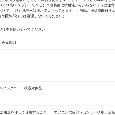
秒から120秒間スプレーできる）＊電装部に噴射液がかからないように注
たら終了。（7）洗浄水は排水管より出てきます。・自動お掃除機能付き
分や配線部分には処理しないでください）
つき1本を使い切ってください
用合成洗剤
ンジブックコード検索対象品
用法用量を守って使用すること。・エアコン電装部（センサーや電子基