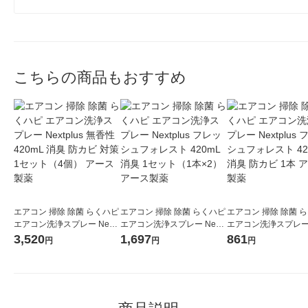
こちらの商品もおすすめ
エアコン 掃除 除菌 らくハピ
エアコン 掃除 除菌 らくハピ
エアコン 掃除 除菌 
エアコン洗浄スプレー Nextp
エアコン洗浄スプレー Nextp
エアコン洗浄スプレー N
lus 無香性 420mL 消臭 防カ
lus フレッシュフォレスト 4
lus フレッシュフォレ
3,520
1,697
861
円
円
円
ビ 対策 1セット（4個） アー
20mL 消臭 1セット（1本×
20mL 消臭 防カビ 1
ス製薬
2） アース製薬
ス製薬