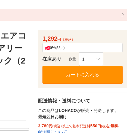
 エアコ
1,292
円
（税込）
エアリー
5
%
(58pt)
ック（2
在庫あり
1
数量
カートに入れる
配送情報・送料について
この商品は
LOHACO
が販売・発送します。
最短翌日お届け
3,780
550
無料
円
(税込)以上で基本配送料
円
(税込)
配送料について