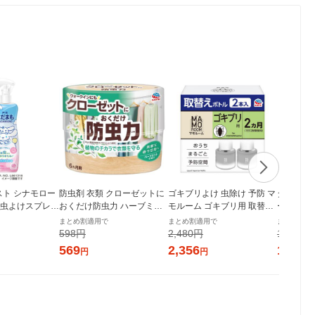
スト シナモロー
防虫剤 衣類 クローゼットに
ゴキブリよけ 虫除け 予防 マ
ダニよけ 
 蚊 虫よけスプレー
おくだけ防虫力 ハーブミン
モルーム ゴキブリ用 取替え
ーム ダニ
製薬
トの香り 1個 アース製薬
ボトル 2ヵ月用 2本入 1個 空
無香料 置
まとめ割適用で
まとめ割適用で
まとめ割適
間用 虫よけ 忌避 対策 室内
け 忌避 対策 室
598円
2,480円
1,628円
アース製薬
製薬
569
2,356
1,547
円
円