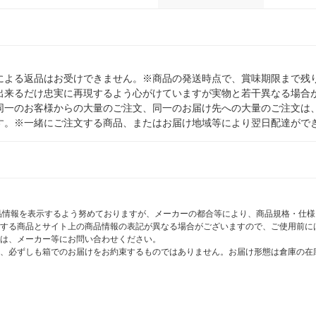
による返品はお受けできません。※商品の発送時点で、賞味期限まで残り
出来るだけ忠実に再現するよう心がけていますが実物と若干異なる場合
同一のお客様からの大量のご注文、同一のお届け先への大量のご注文は
す。※一緒にご注文する商品、またはお届け地域等により翌日配達がで
商品情報を表示するよう努めておりますが、メーカーの都合等により、商品規格・仕
する商品とサイト上の商品情報の表記が異なる場合がございますので、ご使用前に
は、メーカー等にお問い合わせください。
、必ずしも箱でのお届けをお約束するものではありません。お届け形態は倉庫の在