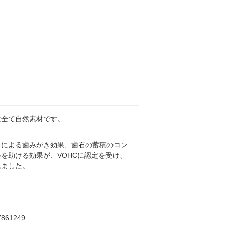
は全て自然素材です。
とによる歯みがき効果、歯石の蓄積のコン
を助ける効果が、VOHCに認定を受け、
れました。
7861249