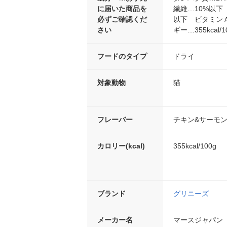
に届いた商品を
繊維…10%以下 
必ずご確認くだ
以下 ビタミンＡ…
さい
ギー…355kcal/1
フードのタイプ
ドライ
対象動物
猫
フレーバー
チキン&サーモ
カロリー(kcal)
355kcal/100g
ブランド
グリニーズ
メーカー名
マースジャパン