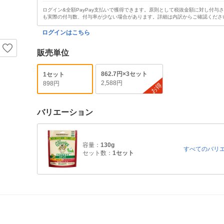
ログイン&全額PayPay支払いで獲得できます。原則として税抜金額に対し付与
も実際の付与数、付与率が少ない場合があります。詳細は内訳からご確認くださ
ログインはこちら
販売単位
862.7円×3セット
1セット
2,588円
898円
お得
バリエーション
容量：
130g
すべてのバリ
セット数：
1セット