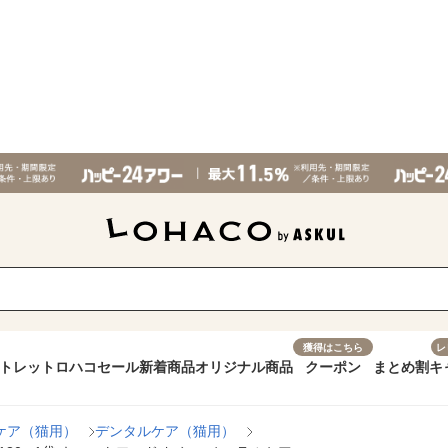
獲得はこちら
レ
トレット
ロハコセール
新着商品
オリジナル商品
クーポン
まとめ割
キ
ケア（猫用）
デンタルケア（猫用）