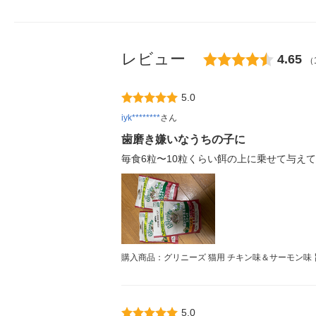
レビュー
4.65
（
5.0
iyk********
さん
歯磨き嫌いなうちの子に
毎食6粒〜10粒くらい餌の上に乗せて与え
購入商品：グリニーズ 猫用 チキン味＆サーモン味 旨
5.0