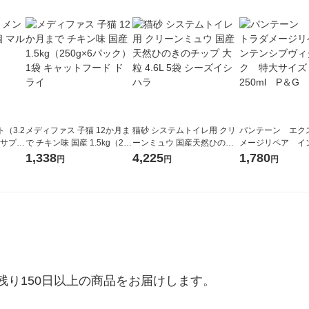
ト（3.2
メディファス 子猫 12か月ま
猫砂 システムトイレ用 クリ
パンテーン エク
 サプリ
で チキン味 国産 1.5kg（25
ーンミュウ 国産天然ひのき
メージリペア イ
0g×6パック）1袋 キャット
のチップ 大粒 4.6L 5袋 シー
ブヴィタミルク 
1,338
4,225
1,780
円
円
円
フード ドライ
ズイシハラ
ズ 250ml P＆G
り150日以上の商品をお届けします。
