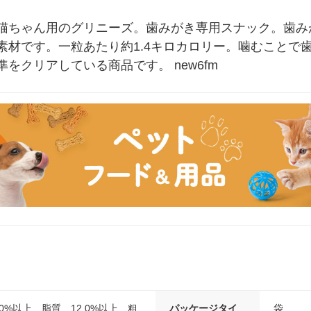
猫ちゃん用のグリニーズ。歯みがき専用スナック。歯みが
素材です。一粒あたり約1.4キロカロリー。噛むことで
をクリアしている商品です。 new6fm
0%以上 脂質…12.0%以上 粗
パッケージタイ
袋