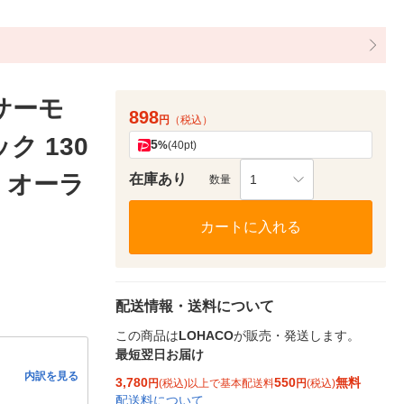
サーモ
898
円
（税込）
ク 130
5
%
(40pt)
つ オーラ
在庫あり
1
数量
カートに入れる
配送情報・送料について
この商品は
LOHACO
が販売・発送します。
最短翌日お届け
内訳を見る
3,780
550
無料
円
(税込)以上で基本配送料
円
(税込)
配送料について