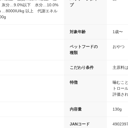
灰分…9.0%以下 水分…10.0%
プ
8000IU/kg 以上 代謝エネル
00g
対象年齢
1歳〜
ペットフードの
おやつ
種類
ン
こだわり条件
主原料
特徴
噛むこ
トロール
評価さ
内容量
130g
JANコード
490239