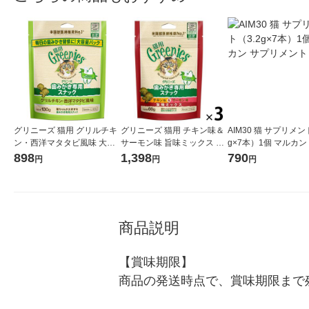
グリニーズ 猫用 グリルチキ
グリニーズ 猫用 チキン味＆
AIM30 猫 サプリメン
ン・西洋マタタビ風味 大容
サーモン味 旨味ミックス 60
g×7本）1個 マルカン
量パック 130g 1袋 キャット
g 3袋 キャットフード おやつ
メント
898
1,398
790
円
円
円
フード おやつ
オーラルケア
商品説明
【賞味期限】

商品の発送時点で、賞味期限まで残