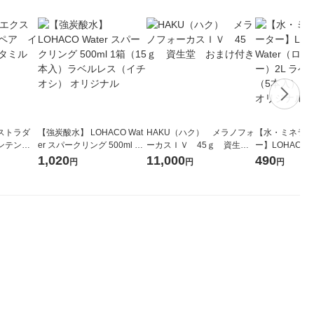
ストラダ
【強炭酸水】 LOHACO Wat
HAKU（ハク） メラノフォ
【水・ミネラル
ンテンシ
er スパークリング 500ml 1
ーカスＩＶ 45ｇ 資生
ー】LOHACO 
特大サイ
箱（15本入）ラベルレス
堂 おまけ付き
コウォーター）
1,020
11,000
490
円
円
円
（イチオシ） オリジナル
ス 1箱（5本
シ） オリジナ