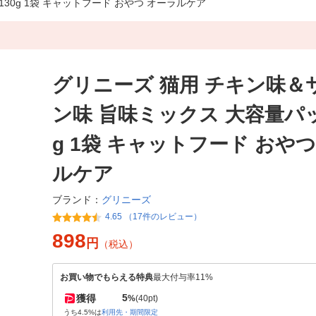
30g 1袋 キャットフード おやつ オーラルケア
グリニーズ 猫用 チキン味＆
ン味 旨味ミックス 大容量パッ
g 1袋 キャットフード おや
ルケア
グリニーズ
ブランド：
4.65 （17件のレビュー）
898
円
（税込）
お買い物でもらえる特典
最大付与率11%
5
獲得
%
(40pt)
うち4.5%は
利用先・期間限定