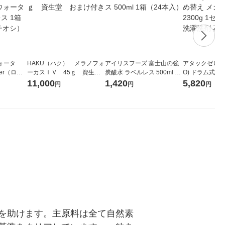
ォータ
HAKU（ハク） メラノフォ
アイリスフーズ 富士山の強
アタックゼロ（At
ter（ロハ
ーカスＩＶ 45ｇ 資生
炭酸水 ラベルレス 500ml 1
O) ドラム式専
 ラベルレ
堂 おまけ付き
箱（24本入）
ガジャンボ 230
11,000
1,420
5,820
円
円
円
（イチオ
（2個入) 洗濯
を助けます。主原料は全て自然素