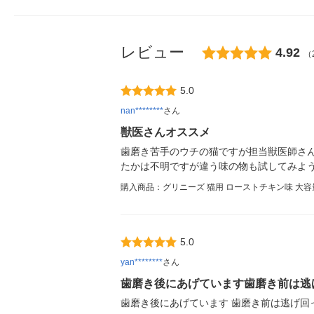
レビュー
4.92
（
5.0
nan********
さん
獣医さんオススメ
歯磨き苦手のウチの猫ですが担当獣医師さ
たかは不明ですが違う味の物も試してみよ
購入商品：グリニーズ 猫用 ローストチキン味 大容量
5.0
yan********
さん
歯磨き後にあげています歯磨き前は逃
歯磨き後にあげています 歯磨き前は逃げ回