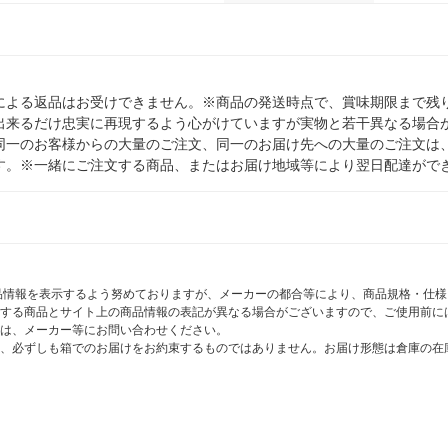
による返品はお受けできません。※商品の発送時点で、賞味期限まで残り
出来るだけ忠実に再現するよう心がけていますが実物と若干異なる場合
同一のお客様からの大量のご注文、同一のお届け先への大量のご注文は
す。※一緒にご注文する商品、またはお届け地域等により翌日配達がで
商品情報を表示するよう努めておりますが、メーカーの都合等により、商品規格・仕
する商品とサイト上の商品情報の表記が異なる場合がございますので、ご使用前に
は、メーカー等にお問い合わせください。
、必ずしも箱でのお届けをお約束するものではありません。お届け形態は倉庫の在