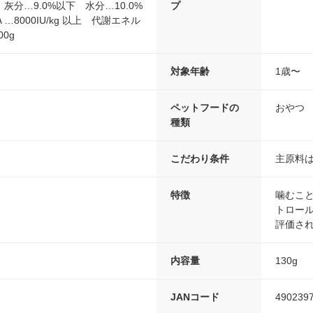
灰分…9.0%以下 水分…10.0%
プ
8000IU/kg 以上 代謝エネル
00g
対象年齢
1歳〜
ペットフードの
おやつ
種類
こだわり条件
主原料
特徴
噛むこ
トロール
評価さ
内容量
130g
JANコード
490239