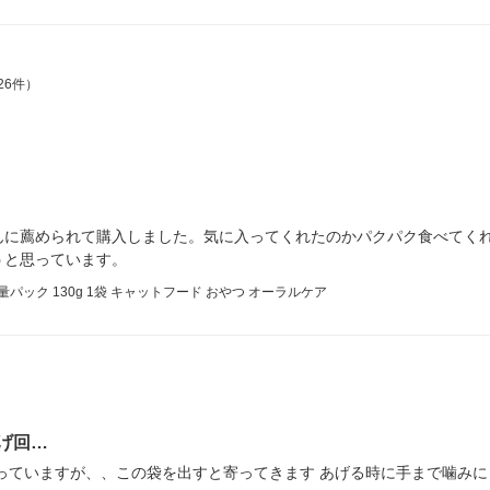
26件）
んに薦められて購入しました。気に入ってくれたのかパクパク食べてく
うと思っています。
パック 130g 1袋 キャットフード おやつ オーラルケア
げ回…
っていますが、、この袋を出すと寄ってきます あげる時に手まで噛み