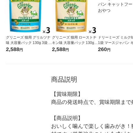
グリニーズ 猫用 グリルツナ
グリニーズ 猫用 ローストチ
ドリーミーズ ミルク味 
味 大容量パック 130g 3袋 キ
キン味 大容量パック 130g 3
1袋 マースジャパン 
ャットフード おやつ オーラ
袋 キャットフード おやつ オ
トフード 猫 おやつ
2,588
2,588
260
円
円
円
ルケア
ーラルケア
商品説明
【賞味期限】

商品の発送時点で、賞味期限まで残
【商品説明】

おいしく噛んで楽しく歯みがき！