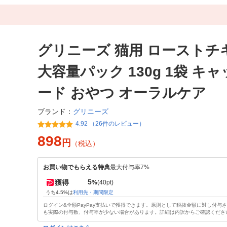
グリニーズ 猫用 ローストチ
大容量パック 130g 1袋 キ
ード おやつ オーラルケア
グリニーズ
ブランド：
4.92 （26件のレビュー）
898
円
（税込）
お買い物でもらえる特典
最大付与率7%
5
獲得
%
(40pt)
うち4.5%は
利用先・期間限定
ログイン&全額PayPay支払いで獲得できます。原則として税抜金額に対し付与
も実際の付与数、付与率が少ない場合があります。詳細は内訳からご確認くださ