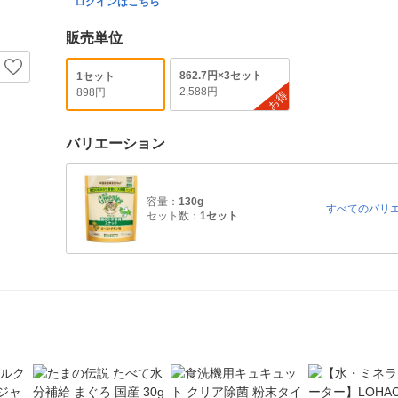
ログインはこちら
販売単位
862.7円×3セット
1セット
2,588円
898円
お得
バリエーション
容量：
130g
すべてのバリ
セット数：
1セット