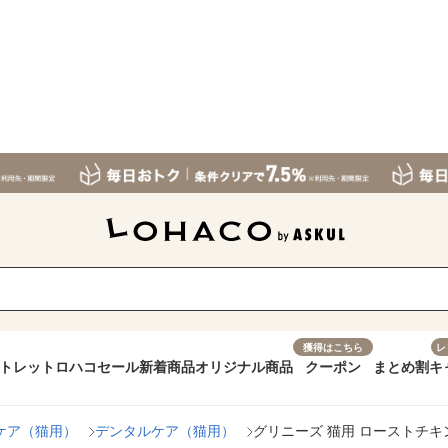
獲得はこちら
レ
トレット
ロハコセール
新着商品
オリジナル商品
クーポン
まとめ割
キ
ケア（猫用）
デンタルケア（猫用）
グリニーズ 猫用 ローストチキン