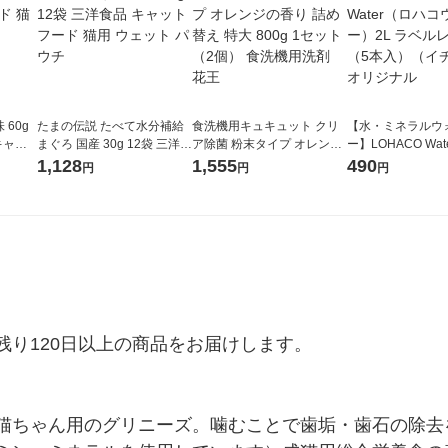
60g
たまの伝説 たべて水分補給
食洗機用キュキュット クリ
【水・ミネラルウ
キャッ
まぐろ 国産 30g 12袋 三洋食
ア除菌 粉末タイプ オレンジ
ー】LOHACO Wa
品 キャットフード 猫用 ウェ
の香り 詰め替え 特大 800g 1
コウォーター）2L
1,128
1,555
490
円
円
円
ット パウチ
セット（2個） 食洗機用洗剤
ス 1箱（5本入）
花王
シ） オリジナル
り120日以上の商品をお届けします。

猫ちゃん用のグリニーズ。噛むことで歯垢・歯石の除去