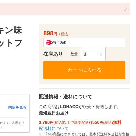
キン味
898
円
（税込）
ャットフ
5
%
(40pt)
在庫あり
1
数量
カートに入れる
配送情報・送料について
この商品は
LOHACO
が販売・発送します。
内訳を見る
最短翌日お届け
3,780
550
無料
円
(税込)以上で基本配送料
円
(税込)
されます。表示より
い。
配送料について
※
一部の商品につきましては、基本配送料を当社が負担