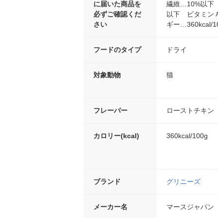
に届いた商品を
繊維…10%以下 
必ずご確認くだ
以下 ビタミンＡ…
さい
ギー…360kcal/1
フードのタイプ
ドライ
対象動物
猫
フレーバー
ローストチキン
カロリー(kcal)
360kcal/100g
ブランド
グリニーズ
メーカー名
マースジャパン