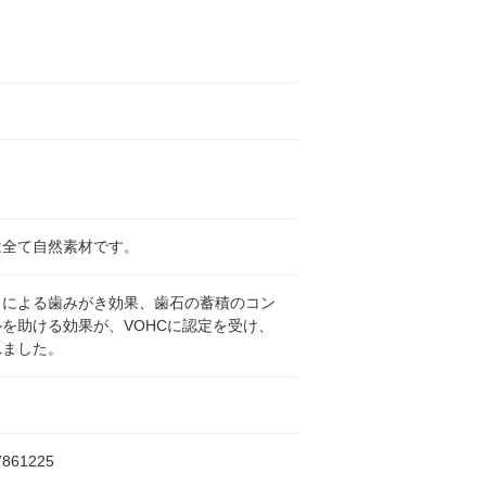
は全て自然素材です。
とによる歯みがき効果、歯石の蓄積のコン
を助ける効果が、VOHCに認定を受け、
れました。
7861225