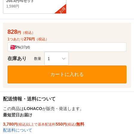
266.4円×6セット
1,598円
お得
828
円
（税込）
276
1つあたり
円
（税込）
5
%
(37pt)
在庫あり
1
数量
カートに入れる
配送情報・送料について
この商品は
LOHACO
が販売・発送します。
最短翌日お届け
3,780
550
無料
円
(税込)以上で基本配送料
円
(税込)
配送料について