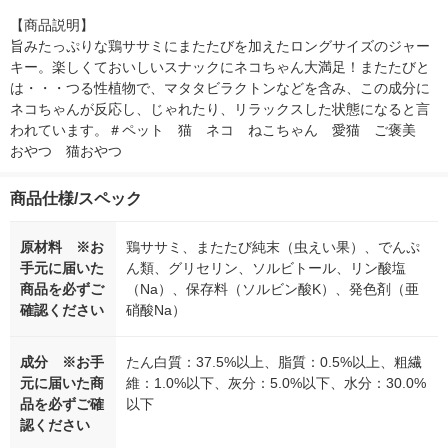
【商品説明】

旨みたっぷりな鶏ササミにまたたびを加えたロングサイズのジャー
キー。楽しくておいしいスナックにネコちゃん大満足！またたびと
は・・・つる性植物で、マタタビラクトンなどを含み、この成分に
ネコちゃんが反応し、じゃれたり、リラックスした状態になると言
われています。＃ペット　猫　ネコ　ねこちゃん　愛猫　ご褒美　
おやつ　猫おやつ　
商品仕様/スペック
原材料 ※お
鶏ササミ、またたび純末（虫えい果）、でんぷ
手元に届いた
ん類、グリセリン、ソルビトール、リン酸塩
商品を必ずご
（Na）、保存料（ソルビン酸K）、発色剤（亜
確認ください
硝酸Na）
成分 ※お手
たん白質：37.5%以上、脂質：0.5%以上、粗繊
元に届いた商
維：1.0%以下、灰分：5.0%以下、水分：30.0%
品を必ずご確
以下
認ください