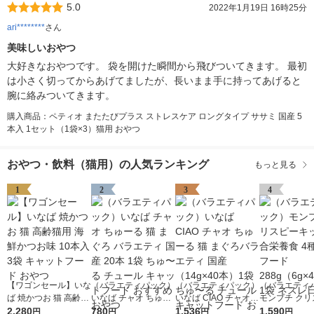
5.0
2022年1月19日 16時25分
ari********
さん
美味しいおやつ
大好きなおやつです。 袋を開けた瞬間から飛びついてきます。 最初
は小さく切ってからあげてましたが、長いまま手に持ってあげると
腕に絡みついてきます。
購入商品：ペティオ またたびプラス ストレスケア ロングタイプ ササミ 国産 5
本入 1セット（1袋×3）猫用 おやつ
おやつ・飲料（猫用）の人気ランキング
もっと見る
1
2
3
4
【ワゴンセール】いな
（バラエティパック）
（バラエティパック）
（バラエティ
ば 焼かつお 猫 高齢猫
いなば チャオ ちゅー
いなば CIAO チャオ
モンプチ クリ
用 海鮮かつお味 10本
2,280
る 猫 まぐろ バラエテ
780
ちゅーる 猫 まぐろバ
1,536
キッス 総合栄
1,590
円
円
円
円