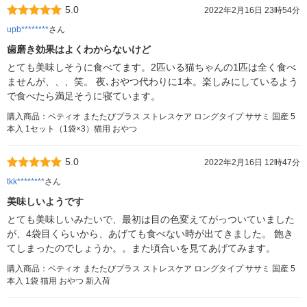
5.0
2022年2月16日 23時54分
upb********
さん
歯磨き効果はよくわからないけど
とても美味しそうに食べてます。2匹いる猫ちゃんの1匹は全く食べ
ませんが、、、笑。 夜､おやつ代わりに1本。楽しみにしているよう
で食べたら満足そうに寝ています。
購入商品：ペティオ またたびプラス ストレスケア ロングタイプ ササミ 国産 5
本入 1セット（1袋×3）猫用 おやつ
5.0
2022年2月16日 12時47分
tkk********
さん
美味しいようです
とても美味しいみたいで、最初は目の色変えてがっついていました
が、4袋目くらいから、あげても食べない時が出てきました。 飽き
てしまったのでしょうか。。また頃合いを見てあげてみます。
購入商品：ペティオ またたびプラス ストレスケア ロングタイプ ササミ 国産 5
本入 1袋 猫用 おやつ 新入荷