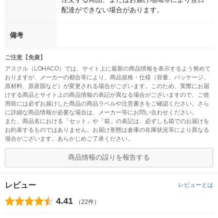
配達ができない場合があります。
備考
ご注意【免責】
アスクル（LOHACO）では、サイト上に最新の商品情報を表示するよう努めて
おりますが、メーカーの都合等により、商品規格・仕様（容量、パッケージ、
原材料、原産国など）が変更される場合がございます。このため、実際にお届
けする商品とサイト上の商品情報の表記が異なる場合がございますので、ご使
用前には必ずお届けした商品の商品ラベルや注意書きをご確認ください。さら
に詳細な商品情報が必要な場合は、メーカー等にお問い合わせください。
また、商品名における「セット」や「箱」の表記は、必ずしも箱でのお届けを
お約束するものではありません。お届け形態は倉庫の在庫状況等により異なる
場合がございます。あらかじめご了承ください。
商品情報の誤りを報告する
レビュー
レビューとは
4.41
（22件）