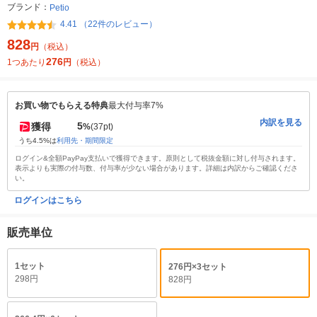
ブランド：
Petio
4.41 （22件のレビュー）
828
円
（税込）
276
1つあたり
円
（税込）
お買い物でもらえる特典
最大付与率7%
内訳を見る
5
獲得
%
(37pt)
うち4.5%は
利用先・期間限定
ログイン&全額PayPay支払いで獲得できます。原則として税抜金額に対し付与されます。
表示よりも実際の付与数、付与率が少ない場合があります。詳細は内訳からご確認くださ
い。
ログインはこちら
販売単位
1セット
276円×3セット
298円
828円