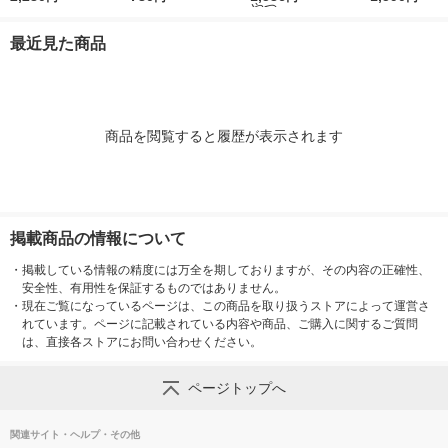
入 3袋 キャットフー
ィ 国産 20本 1袋 ち
ラエティ 国産（14g×
種シーフード 2
ド おやつ
ゅ〜る チュール キャ
40本）1袋 ちゅ〜る
（6g×48袋）
最近見た商品
ットフード おすすめ
チュール キャットフ
レ日本
おやつ
ード おやつ
商品を閲覧すると履歴が表示されます
掲載商品の情報について
・
掲載している情報の精度には万全を期しておりますが、その内容の正確性、
安全性、有用性を保証するものではありません。
・
現在ご覧になっているページは、この商品を取り扱うストアによって運営さ
れています。ページに記載されている内容や商品、ご購入に関するご質問
は、直接各ストアにお問い合わせください。
ページトップへ
関連サイト・ヘルプ・その他