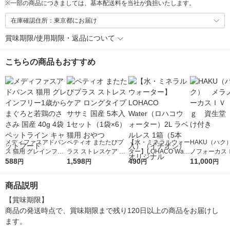
※
一部の商品につきましては、基本配送料を当社が負担いたします。
在庫確認住所：東京都にお届け
賞味期限/使用期限・返品について
こちらの商品もおすすめ
メディファスアドバン
ペティオ またたびプ
【水・ミネラルウォー
HAKU（ハク
ス 猫用 グレインフリ
ラス ストレスケア ロ
ター】LOHACO Wate
ノフォーカス
ー1歳から まぐろと若
588
ングタイプ ササミ 国
1,598
r（ロハコウォータ
490
5ｇ 資生堂
11,000
円
円
円
円
鶏のささみ 国産 40g
産 5本入 1セット（1
ー）2L ラベルレス 1
付き
4袋 ペットライン キ
袋×6）猫用 おやつ
箱（5本入）（イチオ
商品説明
ャットフード
シ） オリジナル
【賞味期限】

商品の発送時点で、賞味期限まで残り120日以上の商品をお届けし
ます。
