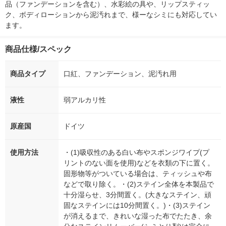
品（ファンデーションを含む）、水彩絵の具や、リップスティッ
ク、ボディローションから泥汚れまで、様ーなシミにも対応してい
ます。
商品仕様/スペック
商品タイプ
口紅、ファンデーション、泥汚れ用
液性
弱アルカリ性
原産国
ドイツ
使用方法
・(1)吸収性のある白い布やスポンジワイプ(プ
リントのない面を使用)などを衣類の下に置く。
固形物等がついている場合は、ティッシュや布
などで取り除く。・(2)ステイン全体を本製品で
十分湿らせ、3分間置く。(大きなステイン、頑
固なステインには10分間置く。)・(3)ステイン
が消えるまで、きれいな湿った布でたたき、余