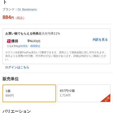
ト
ブランド：
Dr. Beckmann
884
円
（税込）
お買い物でもらえる特典
最大付与率11%
内訳を見る
5
獲得
%
(40pt)
うち4.5%は
利用先・期間限定
ログイン&全額PayPay支払いで獲得できます。原則として税抜金額に対し付与されます。
表示よりも実際の付与数、付与率が少ない場合があります。詳細は内訳からご確認くださ
い。
ログインはこちら
販売単位
857円×2個
1個
1,714円
884円
お得
バリエーション