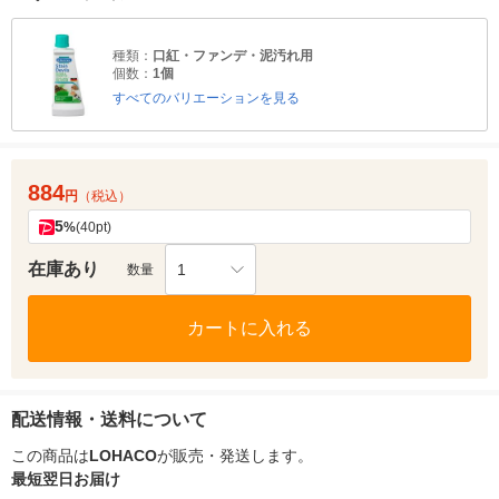
種類：
口紅・ファンデ・泥汚れ用
個数：
1個
すべてのバリエーションを見る
884
円
（税込）
5
%
(40pt)
在庫あり
1
数量
カートに入れる
配送情報・送料について
この商品は
LOHACO
が販売・発送します。
最短翌日お届け