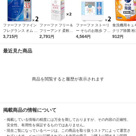
ファーファ ファイン
ファーファ フリー＆
ファーファ ストーリ
食洗機用キュ
フレグランス オム 詰
フリーアンド 柔軟剤
ー そらのお散歩 フロ
クリア除菌 粉
め替え 特大 2000mL
3,715
無香料 詰め替え 1500
2,791
ーラルソープの香り
4,564
プ オレンジ 
912
円
円
円
円
1セット(1個×2) 柔軟
ml 1セット（2個入）
詰め替え 超特大 4500
500g 1セッ
剤 NSファーファ
柔軟剤 NSファーフ
mL 1セット（1個×2）
入） 食洗機用
最近見た商品
ァ・ジャパン
柔軟剤 NSファーファ
王
・ジャパン
商品を閲覧すると履歴が表示されます
掲載商品の情報について
・
掲載している情報の精度には万全を期しておりますが、その内容の正確性、
安全性、有用性を保証するものではありません。
・
現在ご覧になっているページは、この商品を取り扱うストアによって運営さ