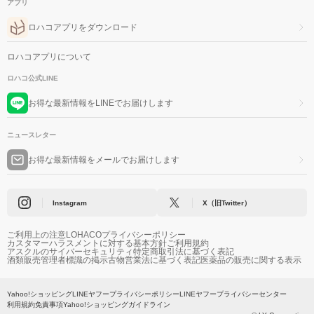
アプリ
ロハコアプリをダウンロード
ロハコアプリについて
ロハコ公式LINE
お得な最新情報をLINEでお届けします
ニュースレター
お得な最新情報をメールでお届けします
Instagram
X（旧Twitter）
ご利用上の注意
LOHACOプライバシーポリシー
カスタマーハラスメントに対する基本方針
ご利用規約
アスクルのサイバーセキュリティ
特定商取引法に基づく表記
酒類販売管理者標識の掲示
古物営業法に基づく表記
医薬品の販売に関する表示
Yahoo!ショッピング
LINEヤフープライバシーポリシー
LINEヤフープライバシーセンター
利用規約
免責事項
Yahoo!ショッピングガイドライン