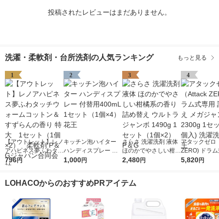
投稿されたレビューはまだありません。
洗濯・柔軟剤・台所洗剤の人気ランキング
もっと見る
1
2
3
4
【アウトレット】レノ
キッチン泡ハイター
さらさ 洗濯洗剤 液体
アタックゼロ（A
アハピネス夢ふわタッ
ハンディスプレー 付
ほのかでやさしい柑橘
ZERO) ドラ
チウォームコットン＆
796
替用400mL 1セット
1,000
系の香り 詰め替え ウ
2,480
詰め替え メガ
5,820
円
円
円
円
すずらんの香り 特
（1個×4） 花王
ルトラジャンボ 1490
ボ 2300g 1
大 1セット（1個×
g 1セット（1個×2）
個入) 洗濯洗剤
LOHACOからのおすすめPRアイテム
2） 柔軟剤 P＆Gジ
P＆G
ャパン合同会社