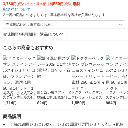
3,780
550
無料
円
(税込)以上で基本配送料
円
(税込)
配送料について
※
一部の商品につきましては、基本配送料を当社が負担いたします。
在庫確認住所：東京都にお届け
賞味期限/使用期限・返品について
こちらの商品もおすすめ
ドクターベックマン
部分洗い用スプレー 2
ドクターベックマン
ドクターベッ
ステインデビルス4 シ
00mL 1本 洗濯洗剤 ロ
プレウォッシュ＆ステ
ステインデビル
ミとり 口紅、ファン
1,714
ケット石鹸
824
インリムーバー デリ
1,550
ミとり コーヒ
884
円
円
円
円
デーション、泥汚れ用
ケート素材 250mL 1
ワイン用 50ml
50ml 1セット（1本×
個 イーオクト
ーオクト
商品説明
2） イーオクト
●一年前の頑固ジミにも効く、シミの原因別専門シミとり剤。●化粧