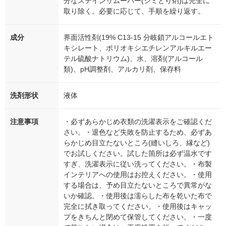
分なステインリムーバー(シミとり剤)は完全に
取り除く。必要に応じて、手順を繰り返す。
成分
界面活性剤(19% C13-15 分岐鎖アルコールエト
キシレート、ポリオキシエチレンアルキルエー
テル硫酸ナトリウム)、水、溶剤(アルコール
類)、pH調整剤、アルカリ剤、保存料
洗剤形状
液体
注意事項
・必ずあらかじめ衣類の洗濯表示をご確認くだ
さい。・退色など失敗を防止するため、必ずあ
らかじめ目立たないところ(縫いしろ、縁など)
でお試しください。試した箇所は必ず温水です
すぎ、洗濯表示に従い洗ってください。・布製
インテリアへの使用はお控えください。・使用
する場合は、予め目立たないところで異常がな
いか確認。・使用後は濡らした布を乾いた布で
完全に拭き取ってください。・使用後はキャッ
プをきちんと閉めて保管してください。・一度