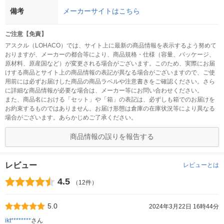
備考
メーカーサイトはこちら
ご注意【免責】
アスクル（LOHACO）では、サイト上に最新の商品情報を表示するよう努めて
おりますが、メーカーの都合等により、商品規格・仕様（容量、パッケージ、
原材料、原産国など）が変更される場合がございます。このため、実際にお届
けする商品とサイト上の商品情報の表記が異なる場合がございますので、ご使
用前には必ずお届けした商品の商品ラベルや注意書きをご確認ください。さら
に詳細な商品情報が必要な場合は、メーカー等にお問い合わせください。
また、商品名における「セット」や「箱」の表記は、必ずしも箱でのお届けを
お約束するものではありません。お届け形態は倉庫の在庫状況等により異なる
場合がございます。あらかじめご了承ください。
商品情報の誤りを報告する
レビュー
レビューとは
4.5
（12件）
5.0
2024年3月22日 16時44分
ikt********
さん