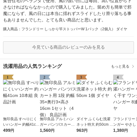
集合住宅のベランダで使用、風の強い日には毎回、高い位置から下
さなければならなかったので購入してみました。留め方も簡単で邪
魔にならず、風の日には本当に揺れずスライドしたり滑り落ちる事
もありませんでした。とても良い商品だと思います。
購入商品：フランドリー しっかり竿ストッパーW 1パック（2個入） ダイヤ
今見ている商品のレビューのみを見る
洗濯用品の人気ランキング
もっと見る
1
2
3
4
無印良品 すべりにく
無印良品 アルミハン
ダイヤ ふくらむ洗濯
フランドリー 
いハンガー 約幅41cm
ガー パンツ/スカート
ネット特大 約50cm 1
ンガー やさし
10本組 良品計画
499
用 1段 約幅35×奥行3×
1,560
個 ダイヤ
963
ワンタッチハン
1,380
円
円
円
円
高さ16cm 1セット（4
連 ダイヤ