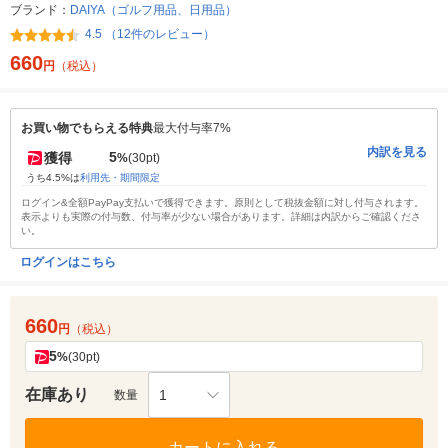
ブランド：
DAIYA（ゴルフ用品、日用品）
4.5 （12件のレビュー）
660
円
（税込）
お買い物でもらえる特典
最大付与率7%
内訳を見る
5
獲得
%
(30pt)
うち4.5%は
利用先・期間限定
ログイン&全額PayPay支払いで獲得できます。原則として税抜金額に対し付与されます。
表示よりも実際の付与数、付与率が少ない場合があります。詳細は内訳からご確認くださ
い。
ログインはこちら
660
円
（税込）
5
%
(30pt)
在庫あり
1
数量
カートに入れる