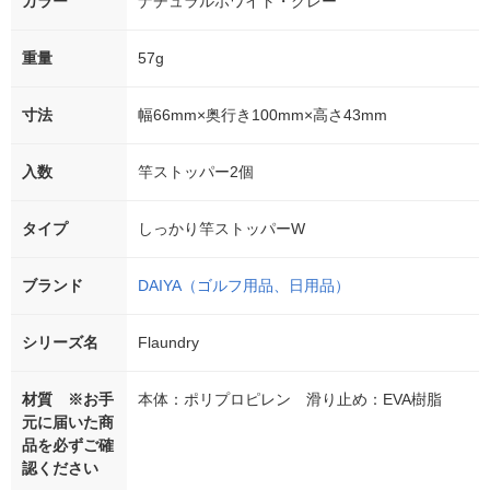
カラー
ナチュラルホワイト・グレー
重量
57g
寸法
幅66mm×奥行き100mm×高さ43mm
入数
竿ストッパー2個
タイプ
しっかり竿ストッパーW
ブランド
DAIYA（ゴルフ用品、日用品）
シリーズ名
Flaundry
材質 ※お手
本体：ポリプロピレン 滑り止め：EVA樹脂
元に届いた商
品を必ずご確
認ください