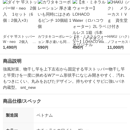
ダイヤ 竿ストッパー
カワタキコーポレーシ
【水・ミネラルウォー
HAKU（ハク
W・neo 2個入 1
ョン 厚さ違いも同時
ター】LOHACO Wate
ノフォーカス
セット（6個：2個入×
1,490
にはさめるピンチ 10
590
r（ロハコウォータ
490
5ｇ 資生堂
11,000
円
円
円
円
3）
個組 1個
ー）2L ラベルレス 1
付き
箱（5本入）（イチオ
商品説明
シ） オリジナル
強風対策、物干し竿を上下左右から固定する竿ストッパー物干し竿
と竿受けを一度に挟めるWアーム形状手になじみ開きやすく、汚れ
もつきにくい、丸みをおびたデザイン。持ちやすくサビに強いバネ
内蔵型。 snt_new
商品仕様/スペック
製造国
ベトナム