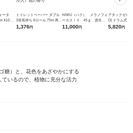
ォータ
トイレットペーパー ダブル
HAKU（ハク） メラノフォ
アタックゼロ（At
r 410ml
3倍長持ち 6ロール 75m 再生
ーカスＩＶ 45ｇ 資生
O) ドラム式専
ベルレス
紙配合 スコッティフラワー
堂 おまけ付き
ガジャンボ 230
1,376
11,000
5,820
円
円
円
リジナル
パック 1セット（2パック12
（2個入) 洗濯
ロール入）花の香り
リゴ糖）と、花色をあざやかにする
しているので、植物に充分な活力