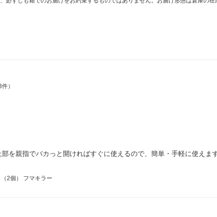
、必ずしも箱でのお届けをお約束するものではありません。お届け形態は倉庫の在
3件）
上部を親指でパカっと開ければすぐに使えるので、簡単・手軽に使えま
ト（2個） フマキラー