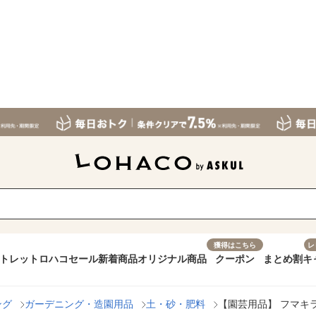
獲得はこちら
レ
トレット
ロハコセール
新着商品
オリジナル商品
クーポン
まとめ割
キ
ング
ガーデニング・造園用品
土・砂・肥料
【園芸用品】 フマキラー