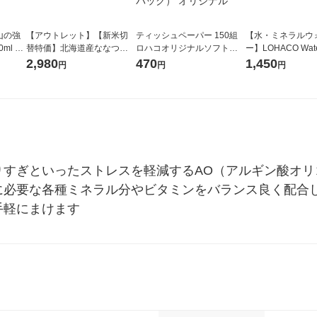
山の強
【アウトレット】【新米切
ティッシュペーパー 150組
【水・ミネラルウ
ml 1
替特価】北海道産ななつぼ
ロハコオリジナルソフトパ
ー】LOHACO Wate
し 無洗米 5kg 1袋 令和7年産
ックティッシュ フィオナ オ
1箱（20本入）ラ
2,980
470
1,450
円
円
円
米 木徳神糧 オリジナル
リジナル 1セット（10個：
（イチオシ） オ
5個入×2パック） オリジナ
ル
りすぎといったストレスを軽減するAO（アルギン酸オ
に必要な各種ミネラル分やビタミンをバランス良く配合
手軽にまけます