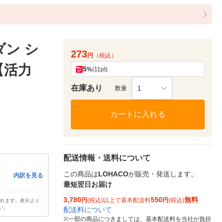
ダン シ
273
円
（税込）
 【活力
5
%
(11pt)
在庫あり
1
数量
カートに入れる
配送情報・送料について
この商品は
LOHACO
が販売・発送します。
内訳を見る
最短翌日お届け
3,780
550
無料
円
(税込)以上で基本配送料
円
(税込)
されます。表示より
い。
配送料について
※
一部の商品につきましては、基本配送料を当社が負担