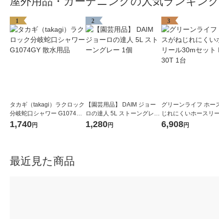
屋外用品・ガーデニングの人気ランキン
1
2
3
タカギ（takagi）ラクロック
【園芸用品】 DAIM ジョー
グリーンライフ ホー
分岐蛇口シャワー G1074GY
ロの達人 5L ストーングレー
じれにくいホースリー
散水用品
1個
mセット PRQ-30T 1
1,740
1,280
6,908
円
円
円
最近見た商品