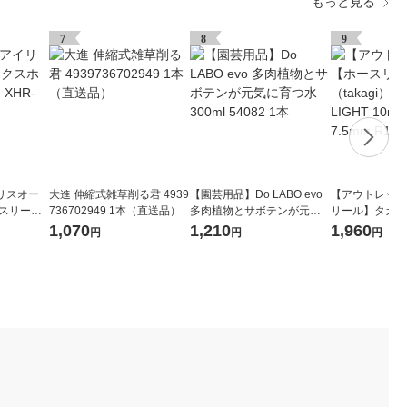
もっと見る
7
8
9
リスオー
大進 伸縮式雑草削る君 4939
【園芸用品】Do LABO evo
【アウトレット
ースリール
736702949 1本（直送品）
多肉植物とサボテンが元気
リール】タカギ（
に育つ水 300ml 54082 1本
ーロラLIGHT 1
1,070
1,210
1,960
円
円
円
5mm R1410NB