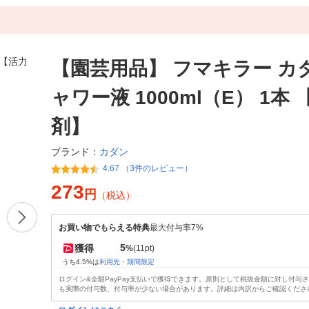
【園芸用品】 フマキラー カ
ャワー液 1000ml（E） 1本
剤】
カダン
ブランド：
4.67 （3件のレビュー）
273
円
（税込）
お買い物でもらえる特典
最大付与率7%
5
獲得
%
(11pt)
うち4.5%は
利用先・期間限定
ログイン&全額PayPay支払いで獲得できます。原則として税抜金額に対し付与
も実際の付与数、付与率が少ない場合があります。詳細は内訳からご確認くださ