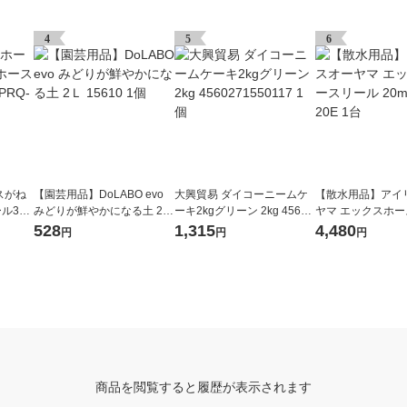
グ
4
5
6
スがね
【園芸用品】DoLABO evo
大興貿易 ダイコーニームケ
【散水用品】アイ
ル30
みどりが鮮やかになる土 2Ｌ
ーキ2kgグリーン 2kg 45602
ヤマ エックスホ
台
15610 1個
71550117 1個
20m XHR-20E 1台
528
1,315
4,480
円
円
円
商品を閲覧すると履歴が表示されます