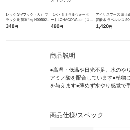
レック S字フック（大） ブ
【水・ミネラルウォータ
アイリスフーズ 富士
ラック 耐荷重4kg H00502 1
ー】LOHACO Water（ロハ
炭酸水 ラベルレス 500
パック（4個）
コウォーター）2L ラベルレ
箱（24本入）
348
490
1,420
円
円
円
ス 1箱（5本入）（イチオ
シ） オリジナル
商品説明
●高温・低温や日光不足、水のや
アミノ酸を配合しています●植物
を与えます●薄めず水やり感覚で
商品仕様/スペック