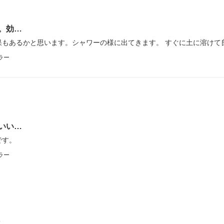
。効…
果もあるかと思います。シャワーの様に出てきます。 すぐに土に溶けて
ラー
いい…
です。
ラー