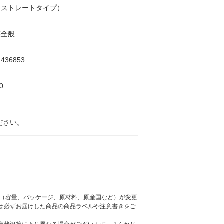
（ストレートタイプ）
菜全般
4436853
0
ださい。
様（容量、パッケージ、原材料、原産国など）が変更
は必ずお届けした商品の商品ラベルや注意書きをご