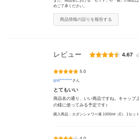
また、商品名における「セット」や「箱」の表記は
めご了承ください。
商品情報の誤りを報告する
レビュー
4.67
（
5.0
gnd********
さん
とてもいい
商品名の通り、いい商品ですね。キャップ
の様に使ってみる予定です♪
購入商品：カダンシャワー液 1000ml（E） 1セッ
4.0