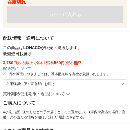
在庫切れ
カートに入れる
配送情報・送料について
この商品は
LOHACO
が販売・発送します。
最短翌日お届け
3,780
550
無料
円
(税込)以上で基本配送料
円
(税込)
配送料について
※
一部の商品につきましては、基本配送料を当社が負担いたします。
在庫確認住所：東京都にお届け
賞味期限/使用期限・返品について
ご購入について
●小児、認知症の方などの手の届くところに置かない。●車内や高温の場所、直
射日光の当たる場所を避け、涼しい場所に保管する。