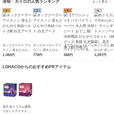
冷却・カイロの人気ランキング
もっと見る
1
2
3
4
ネッククーラー アイ
ネッククーラー アイ
【アウトレット】バイ
めぐりズム 炭
スノン 首もとひんや
スノン 首もとひんや
バイフィーバー 大人
わらか 足シー
り氷結ベルト 2個 白
1,483
り氷結ベルト 白元ア
778
用 冷却シート おでこ
388
ンダーミント
1,297
円
円
円
円
元アース
ース
額 冷却用品 ひんやり
ル配合 1セッ
グッズ 発熱 久光製薬
入×2箱） 花王
LOHACOからのおすすめPRアイテム
1箱(15枚入)
花王 めぐりズム蒸気
でホットアイマス シ