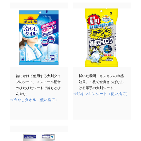
首にかけて使用する大判タイ
拭いた瞬間、キンキンの冷感
プのシート。メントール配合
効果。１枚で全身さっぱりふ
のひたひたシートで首もとひ
ける厚手の大判シート。
⇒肌キンキンシート（使い捨て）
んやり。
⇒冷やしタオル（使い捨て）