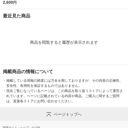
ダウッド×ゼラニウム
2,600
円
2種セット 1箱（１２
枚入）×2
最近見た商品
商品を閲覧すると履歴が表示されます
掲載商品の情報について
・
掲載している情報の精度には万全を期しておりますが、その内容の正確性、
安全性、有用性を保証するものではありません。
・
現在ご覧になっているページは、この商品を取り扱うストアによって運営さ
れています。ページに記載されている内容や商品、ご購入に関するご質問
は、直接各ストアにお問い合わせください。
ページトップへ
関連サイト・ヘルプ・その他