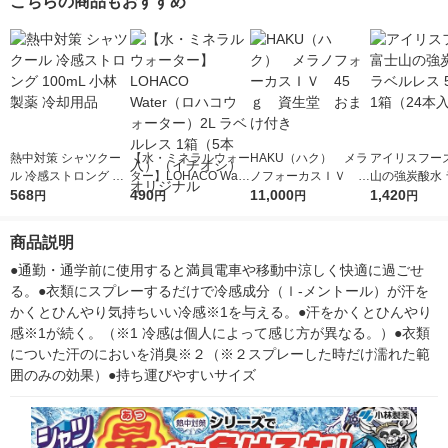
こちらの商品もおすすめ
熱中対策 シャツクー
【水・ミネラルウォー
HAKU（ハク） メラ
アイリスフーズ
ル 冷感ストロング 10
ター】LOHACO Wate
ノフォーカスＩＶ 4
山の強炭酸水 
0mL 小林製薬 冷却用
568
r（ロハコウォータ
490
5ｇ 資生堂 おまけ
11,000
レス 500ml 1
1,420
円
円
円
円
品
ー）2L ラベルレス 1
付き
本入）
箱（5本入）（イチオ
商品説明
シ） オリジナル
●通勤・通学前に使用すると満員電車や移動中涼しく快適に過ごせ
る。●衣類にスプレーするだけで冷感成分（ｌ‐メントール）が汗を
かくとひんやり気持ちいい冷感※1を与える。●汗をかくとひんやり
感※1が続く。（※1 冷感は個人によって感じ方が異なる。）●衣類
についた汗のにおいを消臭※２（※２スプレーした時だけ濡れた範
囲のみの効果）●持ち運びやすいサイズ