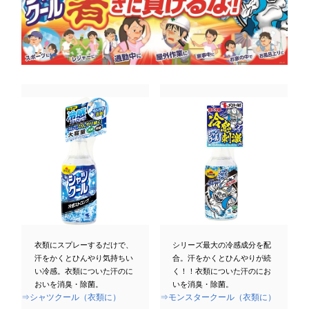
衣類にスプレーするだけで、
シリーズ最大の冷感成分を配
汗をかくとひんやり気持ちい
合。汗をかくとひんやりが続
い冷感。衣類についた汗のに
く！！衣類についた汗のにお
おいを消臭・除菌。
いを消臭・除菌。
⇒シャツクール（衣類に）
⇒モンスタークール（衣類に）