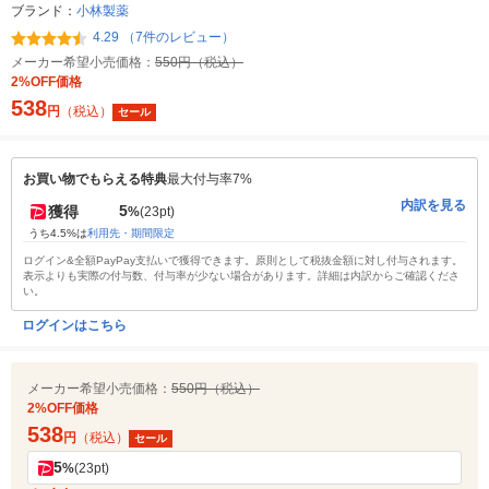
ブランド：
小林製薬
4.29 （7件のレビュー）
メーカー希望小売価格：
550円（税込）
2%OFF価格
538
円
（税込）
セール
お買い物でもらえる特典
最大付与率7%
内訳を見る
5
獲得
%
(23pt)
うち4.5%は
利用先・期間限定
ログイン&全額PayPay支払いで獲得できます。原則として税抜金額に対し付与されます。
表示よりも実際の付与数、付与率が少ない場合があります。詳細は内訳からご確認くださ
い。
ログインはこちら
メーカー希望小売価格：
550円（税込）
2%OFF価格
538
円
（税込）
セール
5
%
(23pt)