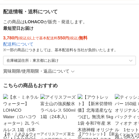
配送情報・送料について
この商品は
LOHACO
が販売・発送します。
最短翌日お届け
3,780
550
無料
円
(税込)以上で基本配送料
円
(税込)
配送料について
※
一部の商品につきましては、基本配送料を当社が負担いたします。
在庫確認住所：東京都にお届け
賞味期限/使用期限・返品について
こちらの商品もおすすめ
【水・ミネラルウォー
アイリスフーズ 富士
【アウトレット】【新
ティッシュペー