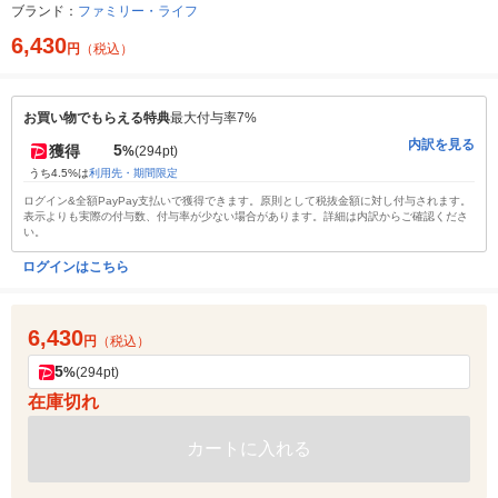
ブランド：
ファミリー・ライフ
6,430
円
（税込）
お買い物でもらえる特典
最大付与率7%
内訳を見る
5
獲得
%
(294pt)
うち4.5%は
利用先・期間限定
ログイン&全額PayPay支払いで獲得できます。原則として税抜金額に対し付与されます。
表示よりも実際の付与数、付与率が少ない場合があります。詳細は内訳からご確認くださ
い。
ログインはこちら
6,430
円
（税込）
5
%
(294pt)
在庫切れ
カートに入れる