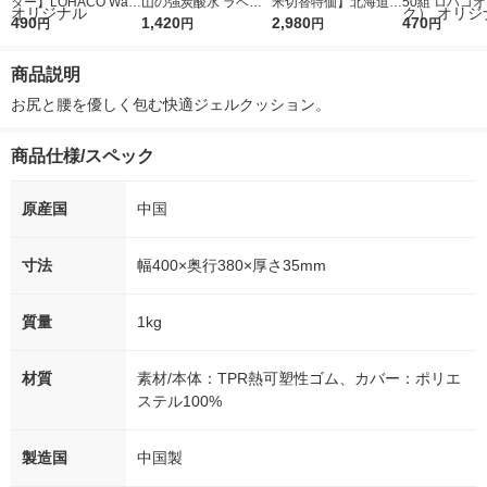
ター】LOHACO Wate
山の強炭酸水 ラベル
米切替特価】北海道産
50組 ロハコ
r（ロハコウォータ
490
レス 500ml 1箱（24
1,420
ななつぼし 無洗米 5k
2,980
ルソフトパッ
470
円
円
円
円
ー）2L ラベルレス 1
本入）
g 1袋 令和7年産 米 木
シュ フィオナ
箱（5本入）（イチオ
徳神糧 オリジナル
ナル 1セット
商品説明
シ） オリジナル
個：5個入×2
オリジナル
お尻と腰を優しく包む快適ジェルクッション。
商品仕様/スペック
原産国
中国
寸法
幅400×奥行380×厚さ35mm
質量
1kg
材質
素材/本体：TPR熱可塑性ゴム、カバー：ポリエ
ステル100%
製造国
中国製