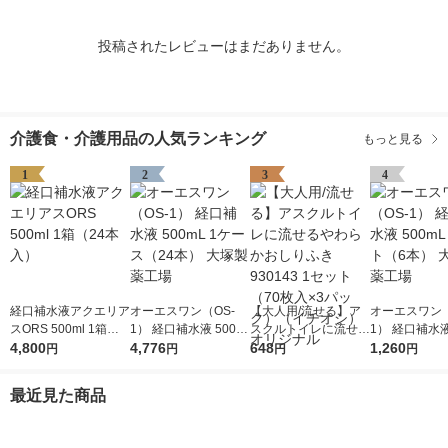
投稿されたレビューはまだありません。
介護食・介護用品の人気ランキング
もっと見る
1
2
3
4
経口補水液アクエリア
オーエスワン（OS-
【大人用/流せる】ア
オーエスワン（
スORS 500ml 1箱（2
1） 経口補水液 500m
スクルトイレに流せる
1） 経口補水液
4本入）
4,800
L 1ケース（24本） 大
4,776
やわらかおしりふき 9
648
L 1セット（6
1,260
円
円
円
円
塚製薬工場
30143 1セット（70枚
塚製薬工場
入×3パック）（イチ
最近見た商品
オシ） オリジナル