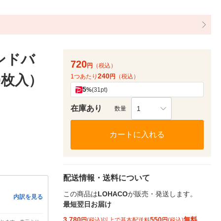
ンドバ
720
円
（税込）
240
0枚入）
1つあたり
円
（税込）
5
%
(31pt)
在庫あり
1
数量
カートに入れる
配送情報・送料について
この商品は
LOHACO
が販売・発送します。
内訳を見る
最短翌日お届け
3,780
550
無料
円
(税込)以上で基本配送料
円
(税込)