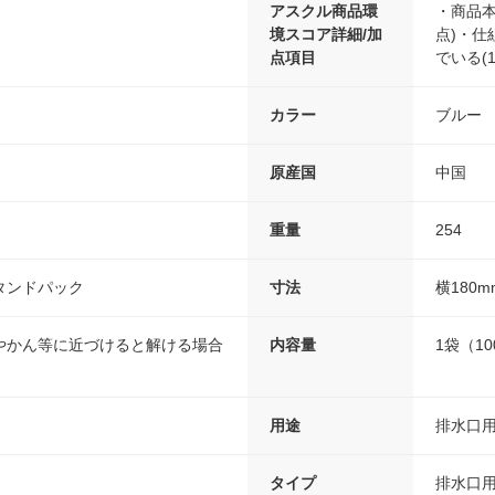
アスクル商品環
・商品本
境スコア詳細/加
点)・仕
点項目
でいる(1
カラー
ブルー
原産国
中国
重量
254
タンドパック
寸法
横180m
やかん等に近づけると解ける場合
内容量
1袋（1
用途
排水口
タイプ
排水口