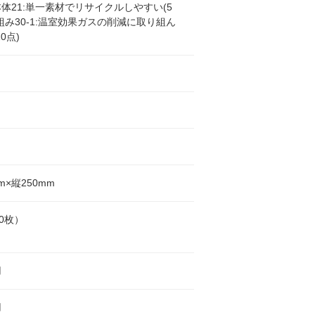
体21:単一素材でリサイクルしやすい(5
組み30-1:温室効果ガスの削減に取り組ん
0点)
m×縦250mm
00枚）
用
用