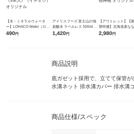
【水・ミネラルウォータ
アイリスフーズ 富士山の強
【アウトレット】【
ー】LOHACO Water（ロハ
炭酸水 ラベルレス 500ml 1
替特価】北海道産な
コウォーター）2L ラベルレ
箱（24本入）
し 無洗米 5kg 1袋 
490
1,420
2,980
円
円
円
ス 1箱（5本入）（イチオ
米 木徳神糧 オリジナ
シ） オリジナル
商品説明
底ガゼット採用で、立てて保管が
水溝ネット 排水溝カバー 排水溝
商品仕様/スペック