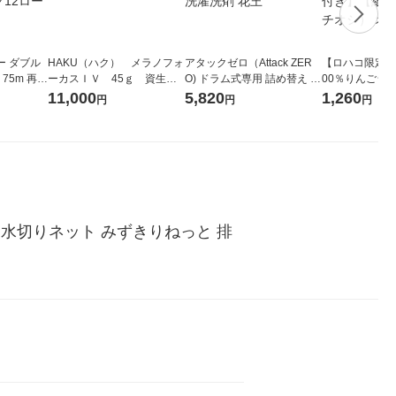
ー ダブル
HAKU（ハク） メラノフォ
アタックゼロ（Attack ZER
【ロハコ限定】
生
ーカスＩＶ 45ｇ 資生
O) ドラム式専用 詰め替え メ
00％りんごジュー
ィフラワー
堂 おまけ付き
ガジャンボ 2300g 1セット
箱（18本入）
11,000
5,820
1,260
円
円
円
パック12
（2個入) 洗濯洗剤 花王
【クイズ付き】
り
ク】（イチオシ
ル
水切りネット みずきりねっと 排