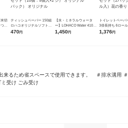
新米切
ティッシュペーパー 150組
【水・ミネラルウォータ
トイレットペーパ
なつぼ
ロハコオリジナルソフトパ
ー】LOHACO Water 410ml
3倍長持ち 6ロール 75m 再
令和7年産
ックティッシュ フィオナ オ
1箱（20本入）ラベルレス
紙配合 スコッテ
470
1,450
1,376
円
円
円
ル
リジナル 1セット（10個：
（イチオシ） オリジナル
パック 1セット（2
5個入×2パック） オリジナ
ロール入）花の香
ル
出来るため省スペースで使用できます。　＃排水溝用 ＃
ゴミ受け ごみ受け