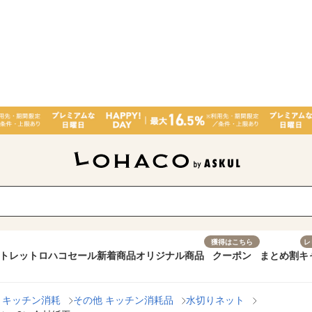
獲得はこちら
レ
トレット
ロハコセール
新着商品
オリジナル商品
クーポン
まとめ割
キ
・キッチン消耗
その他 キッチン消耗品
水切りネット