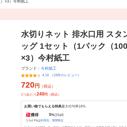
入）×3）今村紙工
水切りネット 排水口用 スタ
ッグ 1セット（1パック（10
×3）今村紙工
今村紙工
ブランド：
4.16 （19件のレビュー）
720
円
（税込）
240
1つあたり
円
（税込）
お買い物でもらえる特典
最大付与率16%
5
獲得
%
(31pt)
うち4.5%は
利用先・期間限定