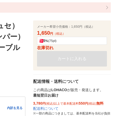
テュセ）
メーカー希望小売価格：
1,650円（税込）
1,650
円
（税込）
ンパー）
5
%
(75pt)
シーブル
在庫切れ
カートに入れる
配送情報・送料について
この商品は
LOHACO
が販売・発送します。
最短翌日お届け
3,780
550
無料
円
(税込)以上で基本配送料
円
(税込)
内訳を見る
配送料について
※
一部の商品につきましては、基本配送料を当社が負担