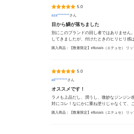
5.0
aza********
さん
目から鱗が落ちました
別にこのブランドの回し者ではありません
してきましたが、付けたときのヒリヒリ感
購入商品：【数量限定】ettusais（エテュセ） 
5.0
all********
さん
オススメです！
ラメも上品だし、潤うし、微妙なジンジン
対にコレ！なにかに重ね塗りじゃなくて、
購入商品：【数量限定】ettusais（エテュセ） 