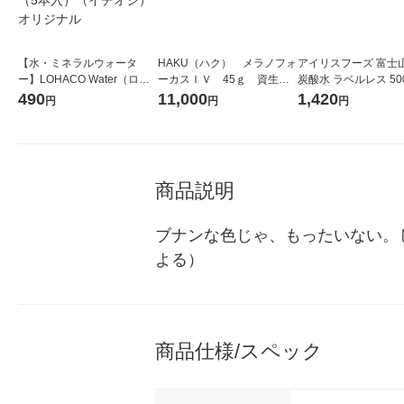
【水・ミネラルウォータ
HAKU（ハク） メラノフォ
アイリスフーズ 富士
ー】LOHACO Water（ロハ
ーカスＩＶ 45ｇ 資生
炭酸水 ラベルレス 500
コウォーター）2L ラベルレ
堂 おまけ付き
箱（24本入）
490
11,000
1,420
円
円
円
ス 1箱（5本入）（イチオ
シ） オリジナル
商品説明
ブナンな色じゃ、もったいない。
よる）
商品仕様/スペック