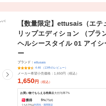
【数量限定】ettusais（エ
リップエディション （プラ
ヘルシースタイル 01 アイ
ー
ブランド：
ettusais
4.46 （13件のレビュー）
メーカー希望小売価格：
1,650円（税込）
1,650
円
（税込）
お買い物でもらえる特典
最大付与率7%
5
獲得
%
(75pt)
うち4.5%は
利用先・期間限定