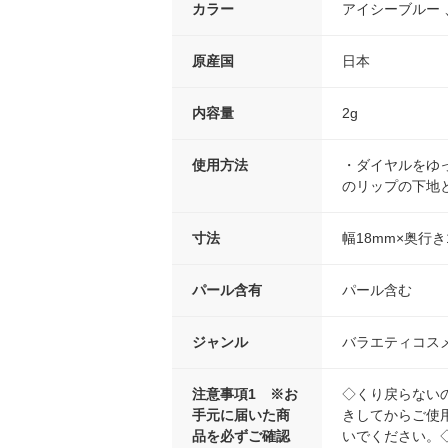
カラー
アイシーブルー 
原産国
日本
内容量
2g
使用方法
・ダイヤルをゆ
のリップの下地
寸法
幅18mm×奥行き
パール含有
パール含む
ジャンル
バラエティコス
注意事項1 ※お
◇くり戻らない
手元に届いた商
きしてからご使
品を必ずご確認
いでください。