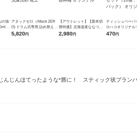
山の強
アタックゼロ（Attack ZER
【アウトレット】【新米切
ティッシュペーパー
ml 1
O) ドラム式専用 詰め替え メ
替特価】北海道産ななつぼ
ロハコオリジナル
ガジャンボ 2300g 1セット
し 無洗米 5kg 1袋 令和7年産
ックティッシュ フ
5,820
2,980
470
円
円
円
（2個入) 洗濯洗剤 花王
米 木徳神糧 オリジナル
リジナル 1セット
5個入×2パック）
ル
じんじんほてったような*唇に！　スティック状プランパ