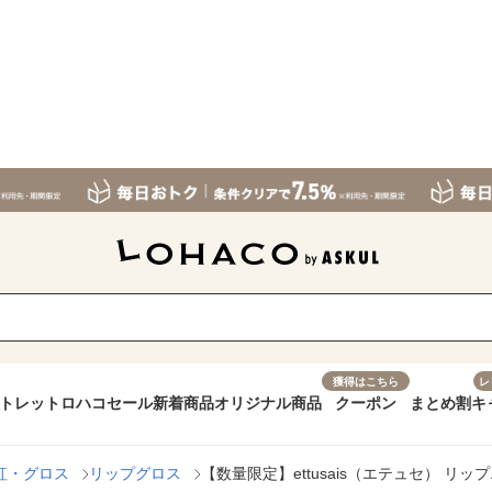
獲得はこちら
レ
トレット
ロハコセール
新着商品
オリジナル商品
クーポン
まとめ割
キ
紅・グロス
リップグロス
【数量限定】ettusais（エテュセ） リ