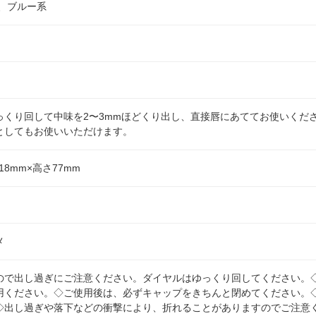
、ブルー系
っくり回して中味を2〜3mmほどくり出し、直接唇にあててお使いくだ
としてもお使いいただけます。
18mm×高さ77mm
メ
ので出し過ぎにご注意ください。ダイヤルはゆっくり回してください。
用ください。◇ご使用後は、必ずキャップをきちんと閉めてください。
◇出し過ぎや落下などの衝撃により、折れることがありますのでご注意