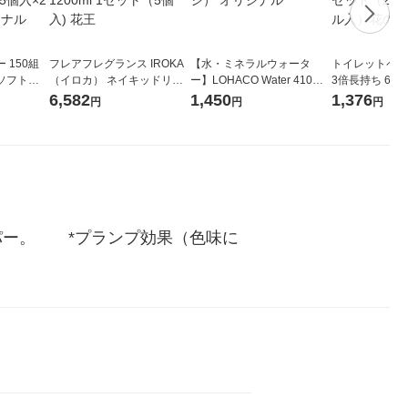
 150組
フレアフレグランス IROKA
【水・ミネラルウォータ
トイレットペー
ソフトパ
（イロカ） ネイキッドリリ
ー】LOHACO Water 410ml
3倍長持ち 6ロール 75
ィオナ オ
ーの香り 柔軟剤 詰め替え 超
1箱（20本入）ラベルレス
紙配合 スコッ
6,582
1,450
1,376
円
円
円
（10個：
特大 1200ml 1セット（5個
（イチオシ） オリジナル
パック 1セット
 オリジナ
入) 花王
ロール入）花の
ー。　　*プランプ効果（色味に