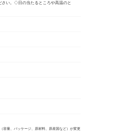
ださい。◇日の当たるところや高温のと
様（容量、パッケージ、原材料、原産国など）が変更