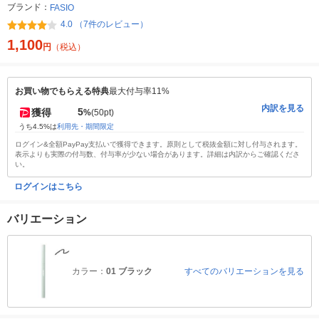
ブランド：
FASIO
4.0 （7件のレビュー）
1,100
円
（税込）
お買い物でもらえる特典
最大付与率11%
内訳を見る
5
獲得
%
(50pt)
うち4.5%は
利用先・期間限定
ログイン&全額PayPay支払いで獲得できます。原則として税抜金額に対し付与されます。
表示よりも実際の付与数、付与率が少ない場合があります。詳細は内訳からご確認くださ
い。
ログインはこちら
バリエーション
カラー：
01 ブラック
すべてのバリエーションを見る