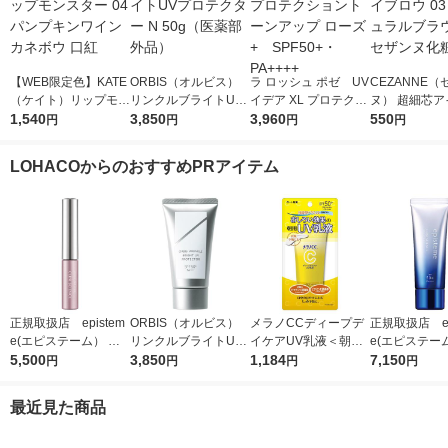
【WEB限定色】KATE
ORBIS（オルビス）
ラ ロッシュ ポゼ UV
CEZANNE（
（ケイト）リップモン
リンクルブライトUV
イデア XL プロテクシ
ヌ） 超細芯ア
スター 04 パンプキン
1,540
プロテクター N 50g
3,850
ョントーンアップ ロ
3,960
ウ 03（ナチ
550
円
円
円
円
ワイン カネボウ 口紅
（医薬部外品）
ーズ+ SPF50+・PA
ラウン） セザ
++++
粧品
LOHACOからのおすすめPRアイテム
正規取扱店 epistem
ORBIS（オルビス）
メラノCCディープデ
正規取扱店 ep
e(エピステーム） パ
リンクルブライトUV
イケアUV乳液＜朝用
e(エピステー
ワライズラッシュセラ
5,500
プロテクター N 50g
3,850
日焼け止め乳液＞50g
1,184
ワイトUVレー
7,150
円
円
円
円
ム 4.5ml まつげ美容
（医薬部外品）
SPF50+・PA++++ロ
F50+／PA++
液
ート製薬
日焼け止め
最近見た商品