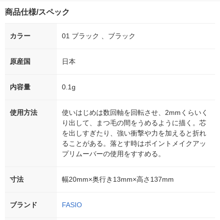
商品仕様/スペック
カラー
01 ブラック 、ブラック
原産国
日本
内容量
0.1g
使用方法
使いはじめは数回軸を回転させ、2mmくらいく
り出して、まつ毛の間をうめるように描く。芯
を出しすぎたり、強い衝撃や力を加えると折れ
ることがある。落とす時はポイントメイクアッ
プリムーバーの使用をすすめる。
寸法
幅20mm×奥行き13mm×高さ137mm
ブランド
FASIO