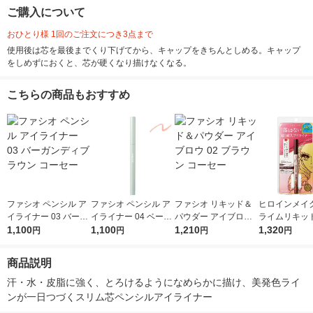
ご購入について
おひとり様 1回のご注文につき3点まで
使用後は芯を最後までくり下げてから、キャップをきちんとしめる。キャップ
をしめずにおくと、芯が硬くなり描けなくなる。
こちらの商品もおすすめ
ファシオ ペンシル ア
ファシオ ペンシル ア
ファシオ リキッド＆
ヒロインメイク
イライナー 03 バーガ
イライナー 04 ベージ
パウダー アイブロウ
ライムリキッ
ンディブラウン コー
1,100
ュピンク コーセー
1,100
02 ブラウン コーセー
1,210
イナーリッチキ
1,320
円
円
円
円
セー
3ナチュラル
0.4mL 伊勢半
商品説明
汗・水・皮脂に強く、とろけるようになめらかに描け、美発色ライ
ンが一日つづくスリム芯ペンシルアイライナー