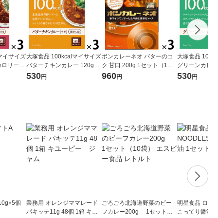
lマイサイズ
大塚食品 100kcalマイサイズ
ボンカレーネオ バターのコ
大塚食品 100k
 カロリーコ
バターチキンカレー 120g 3
ク 甘口 200g 1セット（1個×
グリーンカレー 1
調理 簡単
個 カロリーコントロール レ
3）大塚食品 レトルトカレー
ロリーコントロ
530
960
530
円
円
円
設計
ンジ調理 簡単 便利
レンジ対応
調理 簡単 便利
計
0g×5個
業務用 オレンジママレード
ごろごろ北海道野菜のビー
明星食品 ロカボ
パキッテ11g 48個 1箱 キユ
フカレー200g 1セット（1
こってり醤油 