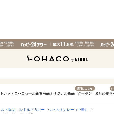
獲得はこちら
レ
トレット
ロハコセール
新着商品
オリジナル商品
クーポン
まとめ割
キ
トルト食品
レトルトカレー
レトルトカレー（中辛）