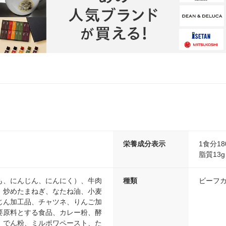
栄養成分表示
1食分18
脂質13g
も、にんじん、にんにく）、牛肉
種類
ビーフ
、炒めたまねぎ、なたね油、小麦
じん加工品、チャツネ、りんご加
要原料とする食品、カレー粉、酵
、でん粉、ミルポワペースト、た