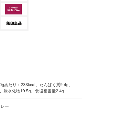
0gあたり：233kcal、たんぱく質9.4g、
、炭水化物19.5g、食塩相当量2.4g
カレー