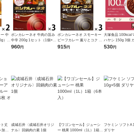
ー 中
ボンカレーネオ 牛肉の旨み
ボンカレーネオ スモーキー
大塚食品 100kca
0g）×
中辛 200g 1セット（1個×
ビーフカレー 薫りとコク 辛
ハヤシ 150g 3個
ンジ対応
3）大塚食品 レトルトカレー
口 1セット（1個（200g）×
ントロール レンジ
960
915
530
円
円
円
レンジ対応
3） レンジ対応レトルト
便利 塩分2g以下
大塚食品
ート丈
成城石井〈成城石井オリジ
【ワゴンセール】ジューシ
フケミン ソフトA 1
ン加工
ナル〉回鍋肉の素 1個
ー 桃果 1000ml（1L）1箱
ダリヤ