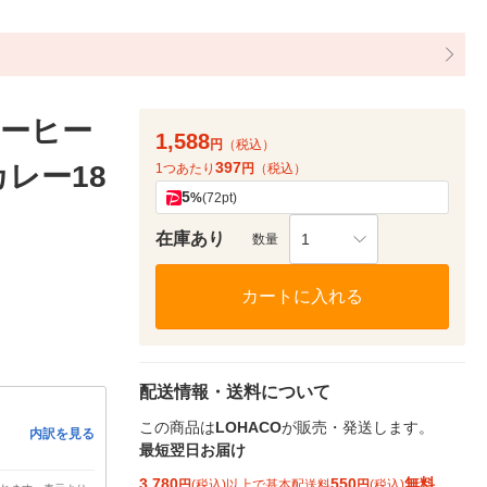
ーヒー
1,588
円
（税込）
397
レー18
1つあたり
円
（税込）
5
%
(72pt)
在庫あり
1
数量
カートに入れる
配送情報・送料について
この商品は
LOHACO
が販売・発送します。
内訳を見る
最短翌日お届け
3,780
550
無料
円
(税込)以上で基本配送料
円
(税込)