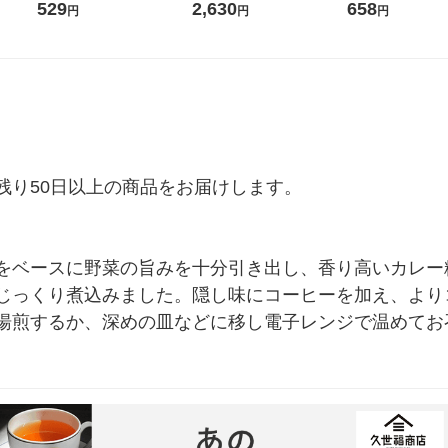
Lサイ
（6本入）
529
2,630
658
円
円
円
り50日以上の商品をお届けします。

をベースに野菜の旨みを十分引き出し、香り高いカレー
じっくり煮込みました。隠し味にコーヒーを加え、より
煎するか、深めの皿などに移し電子レンジで温めてお召し