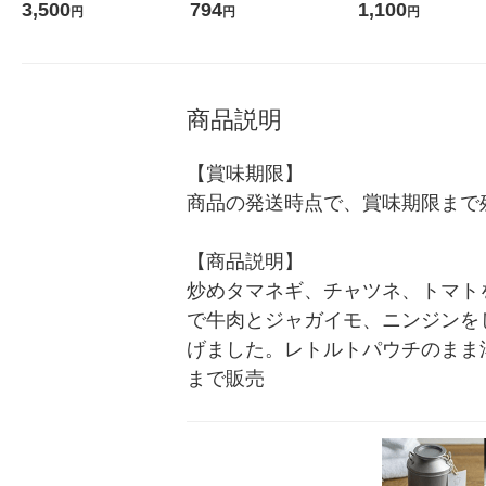
（1人前） 1セット（1袋×1
ルビーフカレー180g 1セッ
H型 ブルー 男女兼用 
3,500
794
1,100
円
円
円
0） 良品計画（イチオシ）
ト（2個）
ズ 1枚 オリジナル
商品説明
【賞味期限】

商品の発送時点で、賞味期限まで残
【商品説明】

炒めタマネギ、チャツネ、トマト
で牛肉とジャガイモ、ニンジンを
げました。レトルトパウチのまま湯
まで販売