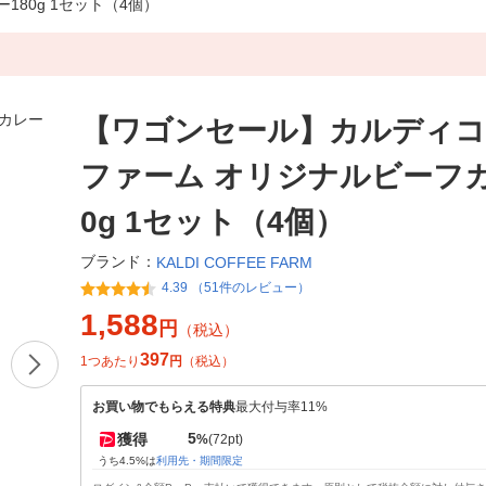
80g 1セット（4個）
【ワゴンセール】カルディコ
ファーム オリジナルビーフカ
0g 1セット（4個）
ブランド：
KALDI COFFEE FARM
4.39 （51件のレビュー）
1,588
円
（税込）
397
1つあたり
円
（税込）
お買い物でもらえる特典
最大付与率11%
5
獲得
%
(72pt)
うち4.5%は
利用先・期間限定