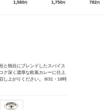
ーピー ジャム
0袋） エスビー食品 レトル
個）
1,580
1,750
782
円
円
円
ト
粉と独自にブレンドしたスパイス
コク深く濃厚な欧風カレーに仕上
上がりください。 8/31・18時