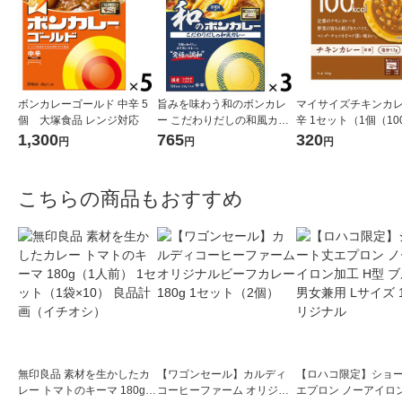
ボンカレーゴールド 中辛 5
旨みを味わう和のボンカレ
マイサイズチキンカレ
個 大塚食品 レンジ対応
ー こだわりだしの和風カレ
辛 1セット（1個（10
ー 中辛 1セット（1個（2
2） 100kcal レ
1,300
765
320
円
円
円
10g）×3） レンジ対応 1セ
レトルト 大塚食品
ット（1個×3）
こちらの商品もおすすめ
無印良品 素材を生かしたカ
【ワゴンセール】カルディ
【ロハコ限定】ショ
レー トマトのキーマ 180g
コーヒーファーム オリジナ
エプロン ノーアイロ