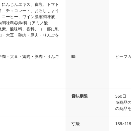
、にんじんエキス、食塩、トマト
料、チョコレート、おろししょう
トコーヒー、ワイン濃縮調味液、
物調味料/調味料（アミノ酸
色素、酸味料、香料、（一部に乳
肉・大豆・鶏肉・豚肉・りんごを
牛肉・大豆・鶏肉・豚肉・りんご
味
ビーフ
賞味期限
360日
※商品の
の商品
寸法
159×11