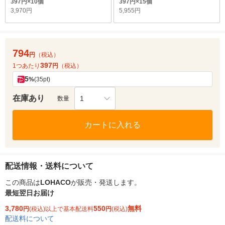
397円×10個
397円×15個
3,970円
5,955円
794
円
（税込）
397
1つあたり
円
（税込）
5
%
(35pt)
在庫あり
1
数量
カートに入れる
配送情報・送料について
この商品は
LOHACO
が販売・発送します。
最短翌日お届け
3,780
550
無料
円
(税込)以上で基本配送料
円
(税込)
配送料について