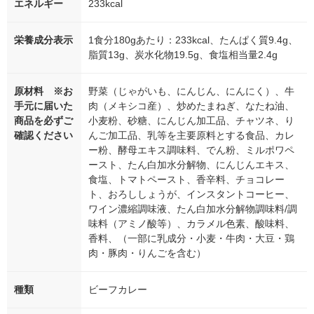
エネルギー
233kcal
栄養成分表示
1食分180gあたり：233kcal、たんぱく質9.4g、
脂質13g、炭水化物19.5g、食塩相当量2.4g
原材料 ※お
野菜（じゃがいも、にんじん、にんにく）、牛
手元に届いた
肉（メキシコ産）、炒めたまねぎ、なたね油、
商品を必ずご
小麦粉、砂糖、にんじん加工品、チャツネ、り
確認ください
んご加工品、乳等を主要原料とする食品、カレ
ー粉、酵母エキス調味料、でん粉、ミルポワペ
ースト、たん白加水分解物、にんじんエキス、
食塩、トマトペースト、香辛料、チョコレー
ト、おろししょうが、インスタントコーヒー、
ワイン濃縮調味液、たん白加水分解物調味料/調
味料（アミノ酸等）、カラメル色素、酸味料、
香料、（一部に乳成分・小麦・牛肉・大豆・鶏
肉・豚肉・りんごを含む）
種類
ビーフカレー