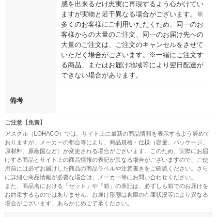
感を出来るだけ忠実に再現するよう心がけてい
ますが実物と若干異なる場合がございます。※
多くのお客様にご利用いただくため、同一のお
客様からの大量のご注文、同一のお届け先への
大量のご注文は、ご注文のキャンセルをさせて
いただく場合がございます。※一緒にご注文す
る商品、またはお届け地域等により翌日配達が
できない場合があります。
備考
ご注意【免責】
アスクル（LOHACO）では、サイト上に最新の商品情報を表示するよう努めて
おりますが、メーカーの都合等により、商品規格・仕様（容量、パッケージ、
原材料、原産国など）が変更される場合がございます。このため、実際にお届
けする商品とサイト上の商品情報の表記が異なる場合がございますので、ご使
用前には必ずお届けした商品の商品ラベルや注意書きをご確認ください。さら
に詳細な商品情報が必要な場合は、メーカー等にお問い合わせください。
また、商品名における「セット」や「箱」の表記は、必ずしも箱でのお届けを
お約束するものではありません。お届け形態は倉庫の在庫状況等により異なる
場合がございます。あらかじめご了承ください。