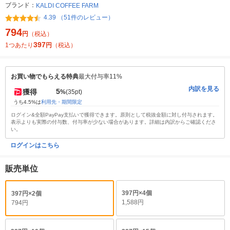
ブランド：
KALDI COFFEE FARM
4.39 （51件のレビュー）
794
円
（税込）
397
1つあたり
円
（税込）
お買い物でもらえる特典
最大付与率11%
内訳を見る
5
獲得
%
(35pt)
うち4.5%は
利用先・期間限定
ログイン&全額PayPay支払いで獲得できます。原則として税抜金額に対し付与されます。
表示よりも実際の付与数、付与率が少ない場合があります。詳細は内訳からご確認くださ
い。
ログインはこちら
販売単位
397円×4個
397円×2個
1,588円
794円