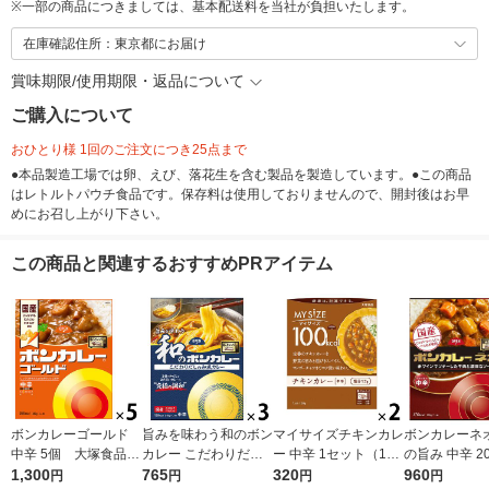
※
一部の商品につきましては、基本配送料を当社が負担いたします。
在庫確認住所：東京都にお届け
賞味期限/使用期限・返品について
ご購入について
おひとり様 1回のご注文につき25点まで
●本品製造工場では卵、えび、落花生を含む製品を製造しています。●この商品
はレトルトパウチ食品です。保存料は使用しておりませんので、開封後はお早
めにお召し上がり下さい。
この商品と関連するおすすめPRアイテム
ボンカレーゴールド
旨みを味わう和のボン
マイサイズチキンカレ
ボンカレーネオ
中辛 5個 大塚食品
カレー こだわりだし
ー 中辛 1セット（1個
の旨み 中辛 20
レンジ対応
1,300
の和風カレー 中辛
765
（100g）×2） 100k
320
ット（1個×3
960
円
円
円
円