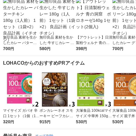
無印良品 素材を生か
無印良品 素材を生か
【アウトレット】日清
無印良品 素材
したカレー バターチ
した 牛すじカレー 18
製粉ウェルナ 青の洞
したカレー グ
キン 180g（1人前） 1
700
0g（1人前） 1セット
580
窟 ボロネーゼ140g
398
180g（1人前
700
円
円
円
円
セット（1袋×2） 良品
（1袋×2） 良品計画
1セット(2個入)
ト（1袋×2）
計画（イチオシ）
（イチオシ）
（イチオシ）
LOHACOからのおすすめPRアイテム
マイサイズ ガパオ 辛
ボンカレーネオ スモ
大塚食品 100kcalマイ
大塚食品 100k
口 1セット（1個（10
ーキー ビーフカレー
サイズ 中華丼 150g 3
サイズ 親子丼 1
0g）×2） 100kcal
320
薫りとコク 辛口 1セ
915
個 カロリーコントロ
530
個 カロリーコントロ
530
円
円
円
円
レンジ対応レトルト
ット（1個（200g）×
ール レンジ調理 簡単
ール レンジ調
大塚食品
3） レンジ対応レト
便利
便利