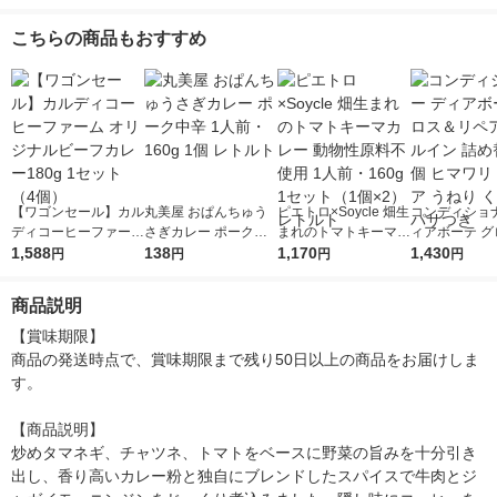
1セット（1個（210
cal レンジ対応レト
品 レトルトカ
g）×3） レンジ対応
ルト 大塚食品
ンジ対応
こちらの商品もおすすめ
1セット（1個×3）
【ワゴンセール】カル
丸美屋 おぱんちゅう
ピエトロ×Soycle 畑生
コンディショナ
ディコーヒーファーム
さぎカレー ポーク中
まれのトマトキーマカ
ィアボーテ グ
オリジナルビーフカレ
1,588
辛 1人前・160g 1個
138
レー 動物性原料不使
1,170
リペア オイル
1,430
円
円
円
円
ー180g 1セット（4
レトルト
用 1人前・160g 1セッ
め替え 2個 
個）
ト（1個×2）レトルト
ヘアケア うね
商品説明
毛 パサつき
【賞味期限】

商品の発送時点で、賞味期限まで残り50日以上の商品をお届けしま
す。

【商品説明】

炒めタマネギ、チャツネ、トマトをベースに野菜の旨みを十分引き
出し、香り高いカレー粉と独自にブレンドしたスパイスで牛肉とジ