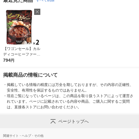
最近見た商品
すべて削除
ルト 大塚食品
【ワゴンセール】カル
お気に入りに
登録しました
ディコーヒーファーム
オリジナルビーフカレ
794
円
ー180g 1セット（2
個）
掲載商品の情報について
・
掲載している情報の精度には万全を期しておりますが、その内容の正確性、
安全性、有用性を保証するものではありません。
・
現在ご覧になっているページは、この商品を取り扱うストアによって運営さ
れています。ページに記載されている内容や商品、ご購入に関するご質問
は、直接各ストアにお問い合わせください。
ページトップへ
関連サイト・ヘルプ・その他