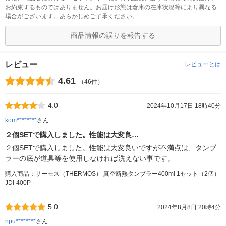
お約束するものではありません。お届け形態は倉庫の在庫状況等により異なる
場合がございます。あらかじめご了承ください。
商品情報の誤りを報告する
レビュー
レビューとは
4.61
（46件）
4.0
2024年10月17日 18時40分
kom********
さん
２個SETで購入しました。性能は大変良…
２個SETで購入しました。性能は大変良いですが不満点は、タンブ
ラーの底が道具等を使用しなければ洗えない事です。
購入商品：サーモス（THERMOS） 真空断熱タンブラー400ml 1セット（2個）
JDI-400P
5.0
2024年8月8日 20時4分
npu********
さん