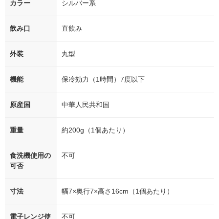
カラー
シルバー系
飲み口
直飲み
外装
丸型
機能
保冷効力（1時間）7度以下
原産国
中華人民共和国
重量
約200g（1個あたり）
食洗機使用の
不可
可否
寸法
幅7×奥行7×高さ16cm（1個あたり）
電子レンジ使
不可