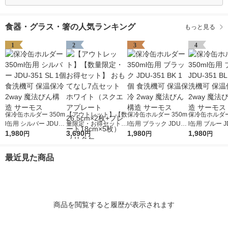
食器・グラス・箸の人気ランキング
もっと見る
1
2
3
4
保冷缶ホルダー 350m
【アウトレット】【数
保冷缶ホルダー 350m
保冷缶ホルダー
l缶用 シルバー JDU-3
量限定・お得セット】
l缶用 ブラック JDU-3
l缶用 ブルー J
51 SL 1個 食洗機可 保
1,980
おもてなし7点セット
3,690
51 BK 1個 食洗機可
1,980
BL 1個 食洗
1,980
円
円
円
円
温保冷 2way 魔法びん
ホワイト（スクエアプ
保温保冷 2way 魔法び
保冷 2way 
構造 サーモス
レート26.5cm×2枚
ん構造 サーモス
造 サーモス
最近見た商品
+プレート18cm×5
枚） ノリタケ
商品を閲覧すると履歴が表示されます