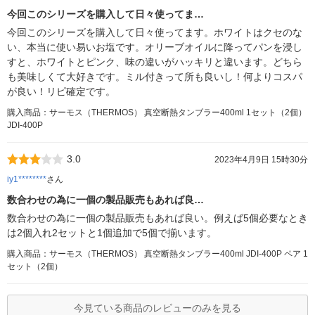
今回このシリーズを購入して日々使ってま…
今回このシリーズを購入して日々使ってます。ホワイトはクセのな
い、本当に使い易いお塩です。オリーブオイルに降ってパンを浸し
すと、ホワイトとピンク、味の違いがハッキリと違います。どちら
も美味しくて大好きです。ミル付きって所も良いし！何よりコスパ
が良い！リピ確定です。
購入商品：サーモス（THERMOS） 真空断熱タンブラー400ml 1セット（2個）
JDI-400P
3.0
2023年4月9日 15時30分
iy1********
さん
数合わせの為に一個の製品販売もあれば良…
数合わせの為に一個の製品販売もあれば良い。例えば5個必要なとき
は2個入れ2セットと1個追加で5個で揃います。
購入商品：サーモス（THERMOS） 真空断熱タンブラー400ml JDI-400P ペア 1
セット（2個）
今見ている商品のレビューのみを見る