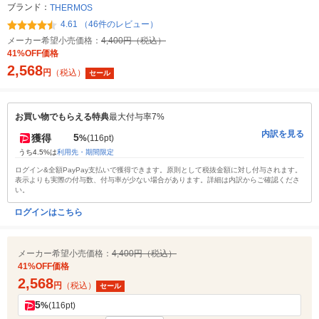
ブランド：
THERMOS
4.61 （46件のレビュー）
メーカー希望小売価格：
4,400円（税込）
41%OFF価格
2,568
円
（税込）
セール
お買い物でもらえる特典
最大付与率7%
内訳を見る
5
獲得
%
(116pt)
うち4.5%は
利用先・期間限定
ログイン&全額PayPay支払いで獲得できます。原則として税抜金額に対し付与されます。
表示よりも実際の付与数、付与率が少ない場合があります。詳細は内訳からご確認くださ
い。
ログインはこちら
メーカー希望小売価格：
4,400円（税込）
41%OFF価格
2,568
円
（税込）
セール
5
%
(116pt)