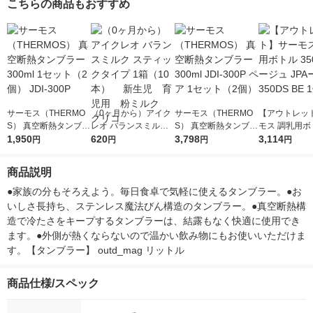
こちらの商品もおすすめ
サーモス（THERMO
（0ヶ月から）アイク
サーモス（THERMO
【アウトレッ
S） 真空断熱タンブラ
レオ バランスミルク
S） 真空断熱タンブラ
モス 調乳用ボト
ー300ml 1セット（2
1,950
スティックタイプ 1箱
620
ー300ml JDI-300P ペ
3,798
0ml ベージュ 
3,114
円
円
円
円
個） JDI-300P
（10本） 新生児
ア 1セット（2個）
50DS BE 1個
育児用 粉ミルク グ
商品説明
リコ
●家族の分もそろえよう。毎日食卓で気軽に使えるタンブラー。●お
いしさ長持ち、ステンレス魔法びん構造のタンブラー。●真空断熱構
造で冷たさをキープするタンブラーは、結露もなく快適に使用でき
ます。●外側が熱くならないので温かい飲み物にもお使いいただけま
す。【タンブラー】 outd_mag リットル
商品仕様/スペック