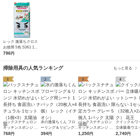
レック 激落ちクロス
お徳用 5色 S361 1パ
ック（10枚入）
796
円
掃除用具の人気ランキング
もっと見る
1
2
3
4
パックスナチュロン
水の激落ちくん フロ
パックスナチュロン
クイックルワ
キッチンスポンジ 水
ーリング＆リビング用
キッチンスポンジ 水
立体吸着ウエ
切れがよい 長持ち 食
768
シート 1パック（20枚
394
切れがよい 長持ち 食
1,250
ト 香り残らな
2,740
円
円
円
円
器洗い ナチュラル 1
入×4個） レック（イ
器洗い 限定カラー グ
ット（32枚入