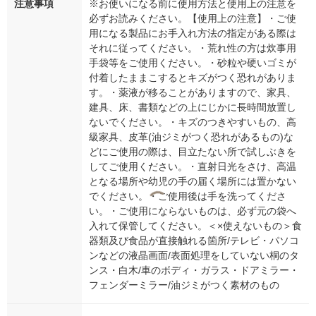
注意事項
※お使いになる前に使用方法と使用上の注意を
必ずお読みください。【使用上の注意】・ご使
用になる製品にお手入れ方法の指定がある際は
それに従ってください。・荒れ性の方は炊事用
手袋等をご使用ください。・砂粒や硬いゴミが
付着したままこするとキズがつく恐れがありま
す。・薬液が移ることがありますので、家具、
建具、床、書類などの上にじかに長時間放置し
ないでください。・キズのつきやすいもの、高
級家具、皮革(油ジミがつく恐れがあるもの)な
どにご使用の際は、目立たない所で試しぶきを
してご使用ください。・直射日光をさけ、高温
となる場所や幼児の手の届く場所には置かない
でください。・ご使用後は手を洗ってくださ
い。・ご使用にならないものは、必ず元の袋へ
入れて保管してください。＜×使えないもの＞食
器類及び食品が直接触れる箇所/テレビ・パソコ
ンなどの液晶画面/表面処理をしていない桐のタ
ンス・白木/車のボディ・ガラス・ドアミラー・
フェンダーミラー/油ジミがつく素材のもの