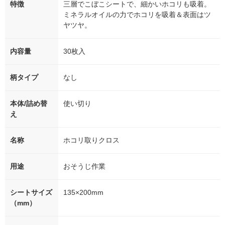
特徴
三層でこぼこシートで、細かいホコリも吸着。
ミネラルオイルの力でホコリを吸着＆表面はツ
ヤツヤ。
内容量
30枚入
柄タイプ
なし
本体/詰め替
使い切り
え
名称
ホコリ取りクロス
用途
おそうじ作業
シートサイズ
135×200mm
（mm）