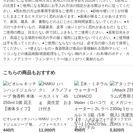
※お使いになる前に使用方法と使用上の注意を必ずお読みください。【使用上
の注意】●ご使用になる製品にお手入れ方法の指定がある際はそれに従ってくだ
さい。●荒れ性の方は炊事用手袋等をご使用ください。●砂粒や硬いゴミが付着
したままこするとキズがつく恐れがあります。●薬液が移ることがありますの
で、家具、建具、床、書類などの上にじかに長時間放置しないでください。●キ
ズのつきやすいもの、高級家具、皮革（油ジミがつく恐れがあるもの）などに
ご使用の際は、目立たない所で試しぶきをしてご使用ください。●直射日光をさ
け、高温となる場所や幼児の手の届く場所には置かないでください。●ご使用後
は手を洗ってください。●ご使用にならないものは、必ず元の袋へ入れて保管し
てください。＜×使えないもの＞食器類及び食品が直接触れる箇所/テレビ・パ
ソコンなどの液晶画面/表面処理をしていない桐のタンス・白木/車のボディ・ガ
ラス・ドアミラー・フェンダーミラー/油ジミがつく素材のもの
こちらの商品もおすすめ
ビオレu キッチンハン
HAKU（ハク） メラ
【水・ミネラルウォー
アタックゼロ（A
ドジェルソープ 無香
ノフォーカスＩＶ 4
ター】LOHACO Wate
ZERO) ドラ
料 本体 250ml 1個 花
440
5ｇ 資生堂 おまけ
11,000
r（ロハコウォータ
490
詰め替え メガ
5,820
円
円
円
円