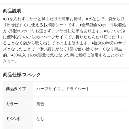
王【液体タイプ】
付き
ー）2L ラベルレス 1
ボ 2300g 1
箱（5本入）（イチオ
個入) 洗濯洗剤
商品説明
シ） オリジナル
●力を入れずにサッと拭くだけの簡単お掃除。●水なしで、袋から取
り出せばすぐに使えるお掃除シートです。●金鳥独自のホコリ吸着処
方で細かいホコリも逃さず、ツヤ出し効果もあります。●ちょい拭き
に便利な手のひら大のハーフサイズで、折りたたんだり切ったりす
ることなく袋から取り出してそのまま使えます。●従来の半分のサイ
ズとなったことで、使い残しがなく1回で使い捨てやすくなり衛生
的。●30枚入りの大容量で気になった時に気軽に使用することがで
きます。
商品仕様/スペック
商品タイプ
ハーフサイズ 、ドライシート
カラー
黄色
ミシン目
なし