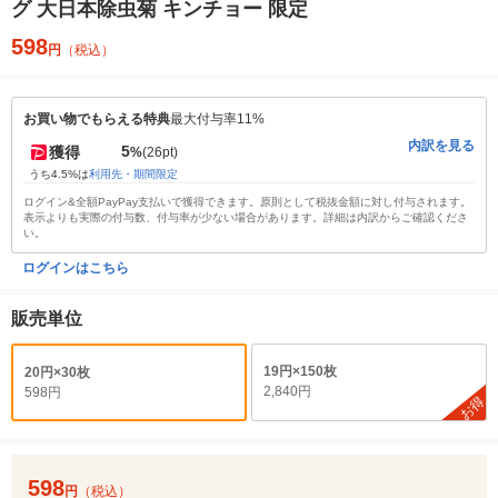
グ 大日本除虫菊 キンチョー 限定
598
円
（税込）
お買い物でもらえる特典
最大付与率11%
内訳を見る
5
獲得
%
(26pt)
うち4.5%は
利用先・期間限定
ログイン&全額PayPay支払いで獲得できます。原則として税抜金額に対し付与されます。
表示よりも実際の付与数、付与率が少ない場合があります。詳細は内訳からご確認くださ
い。
ログインはこちら
販売単位
19円×150枚
20円×30枚
2,840円
598円
お得
598
円
（税込）