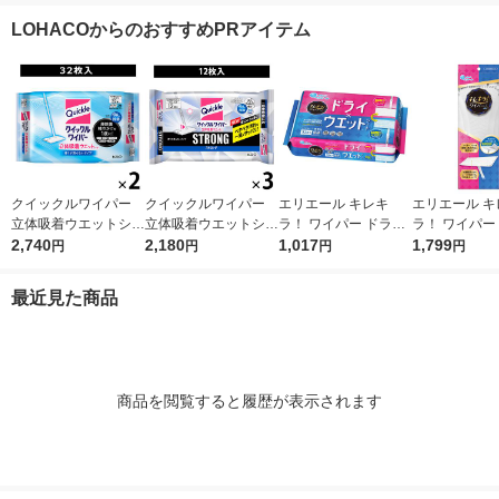
セット（1個×3）太陽
チオシ）
レー 5個入 1パック 太
ク） 花王
LOHACOからのおすすめPRアイテム
油脂
陽油脂
クイックルワイパー
クイックルワイパー
エリエール キレキ
エリエール キ
立体吸着ウエットシー
立体吸着ウエットシー
ラ！ ワイパー ドライ
ラ！ ワイパー
ト 香り残らない 1セ
2,740
ト ストロング ガンコ
2,180
×ウエットシート 1パ
1,017
ーリングワイ
1,799
円
円
円
円
ット（32枚入×2パッ
な油汚れ・ニオイ対応
ック（32枚入） 大王
本体 1個 大王
ク） 花王
1セット（12枚入×3パ
製紙
最近見た商品
ック） 花王
商品を閲覧すると履歴が表示されます