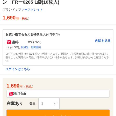
ン FRー6205 1袋(10枚入)
ブランド：
ファーストレイト
1,690
円
（税込）
お買い物でもらえる特典
最大付与率7%
内訳を見る
5
獲得
%
(76pt)
うち4.5%は
利用先・期間限定
ログイン&全額PayPay支払いで獲得できます。原則として税抜金額に対し付与されます。
表示よりも実際の付与数、付与率が少ない場合があります。詳細は内訳からご確認くださ
い。
ログインはこちら
1,690
円
（税込）
5
%
(76pt)
在庫あり
1
数量