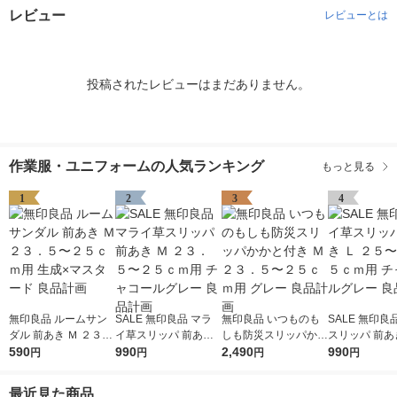
レビュー
レビューとは
投稿されたレビューはまだありません。
作業服・ユニフォームの人気ランキング
もっと見る
1
2
3
4
無印良品 ルームサン
SALE 無印良品 マラ
無印良品 いつものも
SALE 無印良
ダル 前あき Ｍ ２３．
イ草スリッパ 前あき
しも防災スリッパかか
スリッパ 前あき
５〜２５ｃｍ用 生成×
590
Ｍ ２３．５〜２５ｃ
990
と付き Ｍ ２３．５〜
2,490
５〜２６．５
990
円
円
円
円
マスタード 良品計画
ｍ用 チャコールグレ
２５ｃｍ用 グレー 良
チャコールグレ
ー 良品計画
品計画
品計画
最近見た商品