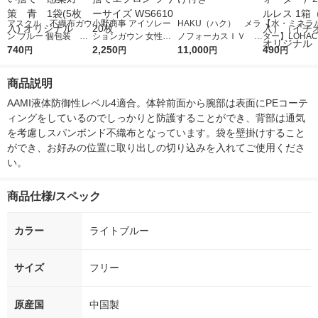
アスクル 不織布ガウ
小野商事 アイソレー
HAKU（ハク） メラ
【水・ミネラ
ン ブルー 個包装 ア
ションガウン 女性用
ノフォーカスＩＶ 4
ター】LOHACO
イソレーションガウ
740
フリーサイズ CPEガ
2,250
5ｇ 資生堂 おまけ
11,000
r（ロハコウォ
490
円
円
円
円
ン 使い捨て 感染対
ウン 使い捨てエプロ
付き
ー）2L ラベル
策 青 1袋(5枚入)
ン フリーサイズ WS6
箱（5本入）
商品説明
オリジナル
610 20枚
シ） オリジナ
AAMI液体防御性レベル4適合。体幹前面から腕部は表面にPEコーテ
ィングをしているのでしっかりと防護することができ、背部は通気
を考慮しスパンボンド不織布となっています。袋を壁掛けすること
ができ、お好みの位置に取り出しの切り込みを入れてご使用くださ
い。
商品仕様/スペック
カラー
ライトブルー
サイズ
フリー
原産国
中国製