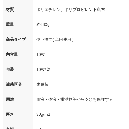
材質
ポリエチレン、ポリプロピレン不織布
重量
約630g
商品タイプ
使い捨て( 単回使用 )
内容量
10枚
包装
10枚/袋
滅菌区分
未滅菌
用途
血液・体液・排泄物等から衣類を保護する
厚さ
30g/m2