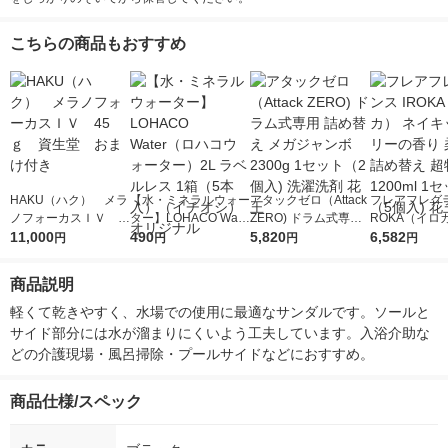
こちらの商品もおすすめ
HAKU（ハク） メラ
【水・ミネラルウォー
アタックゼロ（Attack
フレアフレグラ
ノフォーカスＩＶ 4
ター】LOHACO Wate
ZERO) ドラム式専用
ROKA（イロ
5ｇ 資生堂 おまけ
11,000
r（ロハコウォータ
490
詰め替え メガジャン
5,820
イキッドリリ
6,582
円
円
円
円
付き
ー）2L ラベルレス 1
ボ 2300g 1セット（2
柔軟剤 詰め替
箱（5本入）（イチオ
個入) 洗濯洗剤 花王
大 1200ml 
商品説明
シ） オリジナル
（5個入) 花王
軽くて乾きやすく、水場での使用に最適なサンダルです。ソールと
サイド部分には水が溜まりにくいよう工夫しています。入浴介助な
どの介護現場・風呂掃除・プールサイドなどにおすすめ。
商品仕様/スペック