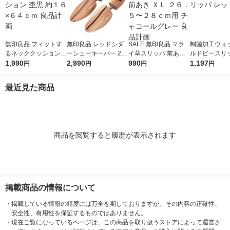
無印良品 フィットす
無印良品 レッドシダ
SALE 無印良品 マラ
制菌加工ウォ
るネッククッション
ーシューキーパー 2
イ草スリッパ 前あき
ルドビースリッ
杢黒 約１６×６４ｃｍ
1,990
5〜28cm用 良品計画
2,990
ＸＬ ２６．５〜２８
990
ッド 1足
1,197
円
円
円
円
良品計画
ｃｍ用 チャコールグ
レー 良品計画
最近見た商品
商品を閲覧すると履歴が表示されます
掲載商品の情報について
・
掲載している情報の精度には万全を期しておりますが、その内容の正確性、
安全性、有用性を保証するものではありません。
・
現在ご覧になっているページは、この商品を取り扱うストアによって運営さ