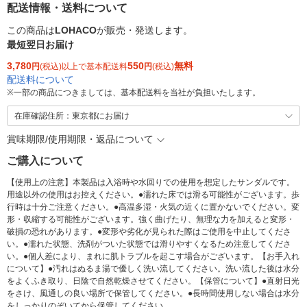
配送情報・送料について
この商品は
LOHACO
が販売・発送します。
最短翌日お届け
3,780
550
無料
円
(税込)以上で基本配送料
円
(税込)
配送料について
※
一部の商品につきましては、基本配送料を当社が負担いたします。
在庫確認住所：東京都にお届け
賞味期限/使用期限・返品について
ご購入について
【使用上の注意】本製品は入浴時や水回りでの使用を想定したサンダルです。
用途以外の使用はお控えください。●濡れた床では滑る可能性がございます。歩
行時は十分ご注意ください。●高温多湿・火気の近くに置かないでください。変
形・収縮する可能性がございます。強く曲げたり、無理な力を加えると変形・
破損の恐れがあります。●変形や劣化が見られた際はご使用を中止してくださ
い。●濡れた状態、洗剤がついた状態では滑りやすくなるため注意してくださ
い。●個人差により、まれに肌トラブルを起こす場合がございます。【お手入れ
について】●汚れはぬるま湯で優しく洗い流してください。洗い流した後は水分
をよくふき取り、日陰で自然乾燥させてください。【保管について】●直射日光
をさけ、風通しの良い場所で保管してください。●長時間使用しない場合は水分
をしっかりのぞいてから保管してください。