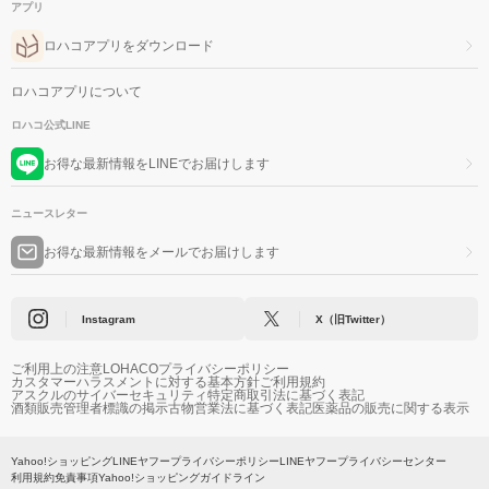
アプリ
ロハコアプリをダウンロード
ロハコアプリについて
ロハコ公式LINE
お得な最新情報をLINEでお届けします
ニュースレター
お得な最新情報をメールでお届けします
Instagram
X（旧Twitter）
ご利用上の注意
LOHACOプライバシーポリシー
カスタマーハラスメントに対する基本方針
ご利用規約
アスクルのサイバーセキュリティ
特定商取引法に基づく表記
酒類販売管理者標識の掲示
古物営業法に基づく表記
医薬品の販売に関する表示
Yahoo!ショッピング
LINEヤフープライバシーポリシー
LINEヤフープライバシーセンター
利用規約
免責事項
Yahoo!ショッピングガイドライン