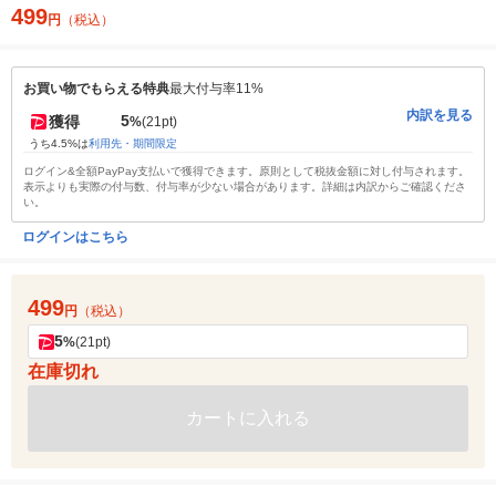
499
円
（税込）
お買い物でもらえる特典
最大付与率11%
内訳を見る
5
獲得
%
(21pt)
うち4.5%は
利用先・期間限定
ログイン&全額PayPay支払いで獲得できます。原則として税抜金額に対し付与されます。
表示よりも実際の付与数、付与率が少ない場合があります。詳細は内訳からご確認くださ
い。
ログインはこちら
499
円
（税込）
5
%
(21pt)
在庫切れ
カートに入れる