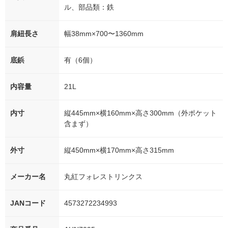
ル、部品類：鉄
肩紐長さ
幅38mm×700〜1360mm
底鋲
有（6個）
内容量
21L
内寸
縦445mm×横160mm×高さ300mm（外ポケット
含まず）
外寸
縦450mm×横170mm×高さ315mm
メーカー名
丸紅フォレストリンクス
JANコード
4573272234993