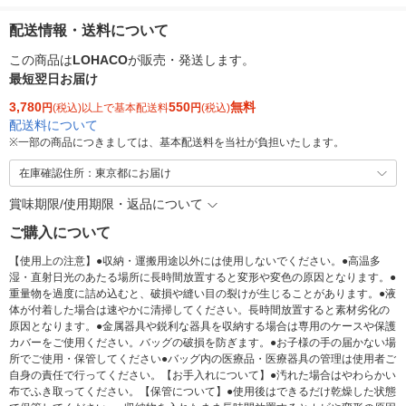
配送情報・送料について
この商品は
LOHACO
が販売・発送します。
最短翌日お届け
3,780
550
無料
円
(税込)以上で基本配送料
円
(税込)
配送料について
※
一部の商品につきましては、基本配送料を当社が負担いたします。
在庫確認住所：東京都にお届け
賞味期限/使用期限・返品について
ご購入について
【使用上の注意】●収納・運搬用途以外には使用しないでください。●高温多
湿・直射日光のあたる場所に長時間放置すると変形や変色の原因となります。●
重量物を過度に詰め込むと、破損や縫い目の裂けが生じることがあります。●液
体が付着した場合は速やかに清掃してください。長時間放置すると素材劣化の
原因となります。●金属器具や鋭利な器具を収納する場合は専用のケースや保護
カバーをご使用ください。バッグの破損を防ぎます。●お子様の手の届かない場
所でご使用・保管してください●バッグ内の医療品・医療器具の管理は使用者ご
自身の責任で行ってください。【お手入れについて】●汚れた場合はやわらかい
布でふき取ってください。【保管について】●使用後はできるだけ乾燥した状態