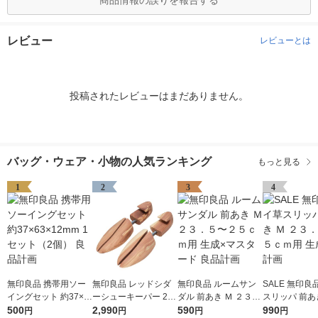
商品情報の誤りを報告する
レビュー
レビューとは
投稿されたレビューはまだありません。
バッグ・ウェア・小物の人気ランキング
もっと見る
1
2
3
4
無印良品 携帯用ソー
無印良品 レッドシダ
無印良品 ルームサン
SALE 無印良
イングセット 約37×6
ーシューキーパー 2
ダル 前あき Ｍ ２３．
スリッパ 前あき
3×12mm 1セット（2
500
5〜28cm用 良品計画
2,990
５〜２５ｃｍ用 生成×
590
３．５〜２５
990
円
円
円
円