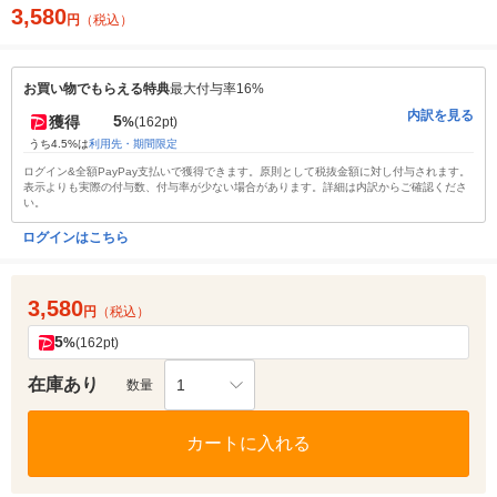
3,580
円
（税込）
お買い物でもらえる特典
最大付与率16%
内訳を見る
5
獲得
%
(162pt)
うち4.5%は
利用先・期間限定
ログイン&全額PayPay支払いで獲得できます。原則として税抜金額に対し付与されます。
表示よりも実際の付与数、付与率が少ない場合があります。詳細は内訳からご確認くださ
い。
ログインはこちら
3,580
円
（税込）
5
%
(162pt)
在庫あり
1
数量
カートに入れる