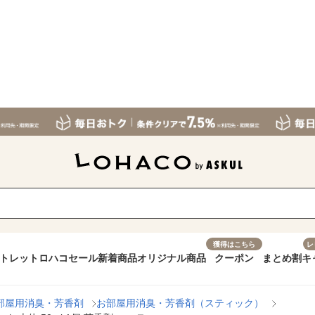
獲得はこちら
レ
トレット
ロハコセール
新着商品
オリジナル商品
クーポン
まとめ割
キ
部屋用消臭・芳香剤
お部屋用消臭・芳香剤（スティック）