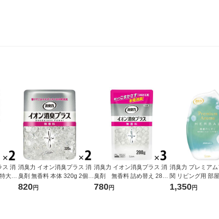
ス 消
消臭力 イオン消臭プラス 消
消臭力 イオン消臭プラス 消
消臭力 プレミアム
大 1.
臭剤 無香料 本体 320g 2個
臭剤 無香料 詰め替え 280g
関 リビング用 部
エステー
3個 エステー
しずく 400mL 1
820
780
1,350
円
円
円
×3） エステー 消