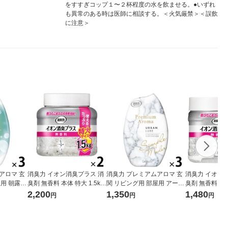
をすすぎコップ１〜２杯程度の水を飲ませる。●いずれ
も異常のある時は医師に相談する。＜火気厳禁＞＜誤飲
に注意＞
アロマ 玄
消臭力 イオン消臭プラス 消
消臭力 プレミアムアロマ 玄
消臭力 イオン
屋用 朝露の
臭剤 無香料 本体 特大 1.5kg
関 リビング用 部屋用 アーバ
臭剤 無香料 本体 大容量 850
セット（1個
2個 エステー
ンリュクス 400mL 3個 エス
g 2個 エステー
2,200
1,350
1,480
円
円
円
臭 芳香剤
テー 消臭 芳香剤