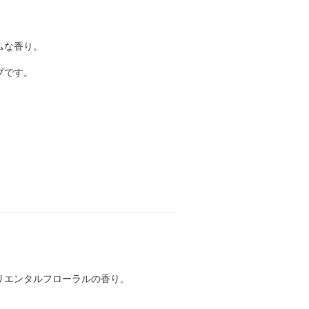
ムな香り。
プです。
リエンタルフローラルの香り。