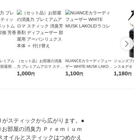
プレミアム
（セット品）お部屋の消臭
NUANCEカラーディフュー
ジョンズブレン
 部屋用 ベ
力 プレミアムアロマ スティ
ザー WHITE MUSK LAKOL
ンス＆デオドラ
50ml 2
ック 消臭芳香剤 ディフュー
E/ラコレ
ジャスミン 1本
1,000
1,100
1,180
円
円
円
ー
ザー 部屋用 アーバンリュク
レーション
ス 本体 ＋ 付け替え
りがスティックから広がります。●
お部屋の消臭力 Ｐｒｅｍｉｕｍ 
ンスオイルとスティックはつめかえ