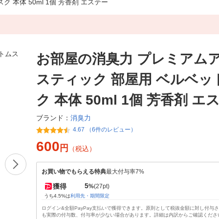
本体 50ml 1個 芳香剤 エステー
お部屋の消臭力 プレミアム
スティック 部屋用 ベルベッ
ク 本体 50ml 1個 芳香剤 エ
消臭力
ブランド：
4.67 （6件のレビュー）
600
円
（税込）
お買い物でもらえる特典
最大付与率7%
5
獲得
%
(27pt)
うち4.5%は
利用先・期間限定
ログイン&全額PayPay支払いで獲得できます。原則として税抜金額に対し付与
も実際の付与数、付与率が少ない場合があります。詳細は内訳からご確認くださ