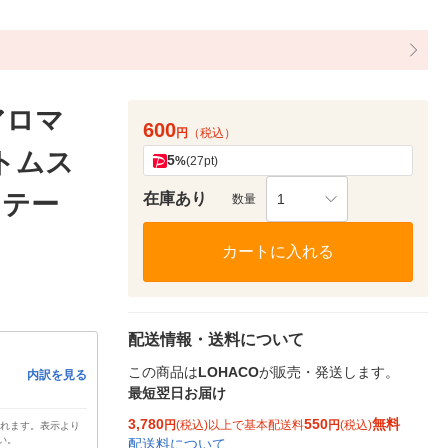
アロマ
600
円
（税込）
トムス
5
%
(27pt)
ステー
在庫あり
1
数量
カートに入れる
配送情報・送料について
この商品は
LOHACO
が販売・発送します。
内訳を見る
最短翌日お届け
3,780
550
無料
円
(税込)以上で基本配送料
円
(税込)
されます。表示より
い。
配送料について