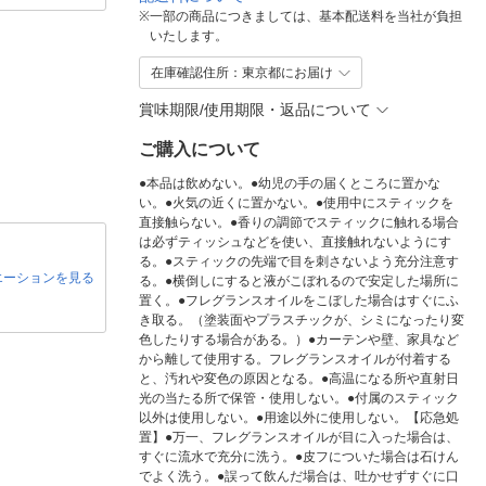
※
一部の商品につきましては、基本配送料を当社が負担
いたします。
在庫確認住所：東京都にお届け
賞味期限/使用期限・返品について
ご購入について
●本品は飲めない。●幼児の手の届くところに置かな
い。●火気の近くに置かない。●使用中にスティックを
直接触らない。●香りの調節でスティックに触れる場合
は必ずティッシュなどを使い、直接触れないようにす
る。●スティックの先端で目を刺さないよう充分注意す
エーションを見る
る。●横倒しにすると液がこぼれるので安定した場所に
置く。●フレグランスオイルをこぼした場合はすぐにふ
き取る。（塗装面やプラスチックが、シミになったり変
色したりする場合がある。）●カーテンや壁、家具など
から離して使用する。フレグランスオイルが付着する
と、汚れや変色の原因となる。●高温になる所や直射日
光の当たる所で保管・使用しない。●付属のスティック
以外は使用しない。●用途以外に使用しない。【応急処
置】●万一、フレグランスオイルが目に入った場合は、
すぐに流水で充分に洗う。●皮フについた場合は石けん
でよく洗う。●誤って飲んだ場合は、吐かせずすぐに口