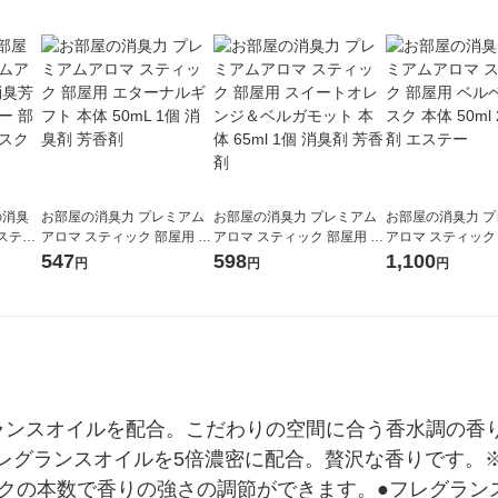
の消臭
お部屋の消臭力 プレミアム
お部屋の消臭力 プレミアム
お部屋の消臭力 
スティ
アロマ スティック 部屋用 エ
アロマ スティック 部屋用 ス
アロマ スティック
フュー
ターナルギフト 本体 50mL 1
イートオレンジ＆ベルガモ
ルベットムスク 本体 
547
598
1,100
円
円
円
トムス
個 消臭剤 芳香剤
ット 本体 65ml 1個 消臭剤
個 芳香剤 エステ
芳香剤
ランスオイルを配合。こだわりの空間に合う香水調の香
レグランスオイルを5倍濃密に配合。贅沢な香りです。※
ィックの本数で香りの強さの調節ができます。●フレグラ