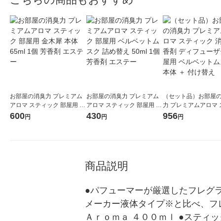
お部屋の消臭力 プレミアム
お部屋の消臭力 プレミアム
（セット品）お部屋
アロマ スティック 部屋用 金
アロマ スティック 部屋用 ベ
力 プレミアムアロマ 
木犀 本体 65ml 1個 芳香剤
ルベットムスク 詰め替え 50
ック 消臭芳香剤 ディ
600
430
956
円
円
円
エステー
ml 1個 芳香剤 エステー
ザー 部屋用 ベルベッ
ク 本体 ＋ 付け替え
商品説明
●パフューマーが厳選したフレグ
メーカー液体タイプ※と比べ、フ
Ａｒｏｍａ ４００ｍｌ ●ステ