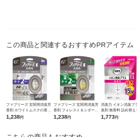
この商品と関連するおすすめPRアイテム
ファブリーズ 玄関用消臭芳
ファブリーズ 玄関用消臭芳
消臭力 イオン消臭プラ
香剤 ホワイトムスクの香り
香剤 フォレスト＆シダーウ
臭剤 無香料 詰め替え 特
7mL 1パック（本体+詰替1
ッドの香り 7mL 1パック
5kg 2個 エステー
1,238
1,238
1,773
円
円
円
個） P＆G
（本体+詰替1個） P＆G
こちらの商品もおすすめ