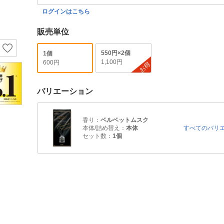
ログインはこちら
販売単位
550円×2個
1個
1,100円
600円
お得
バリエーション
香り：
ベルベットムスク
本体/詰め替え：
本体
すべてのバリ
セット数：
1個