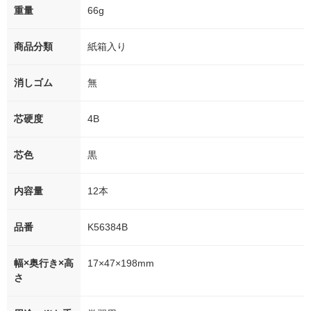
重量
66g
商品分類
紙箱入り
消しゴム
無
芯硬度
4B
芯色
黒
内容量
12本
品番
K56384B
幅×奥行き×高
17×47×198mm
さ