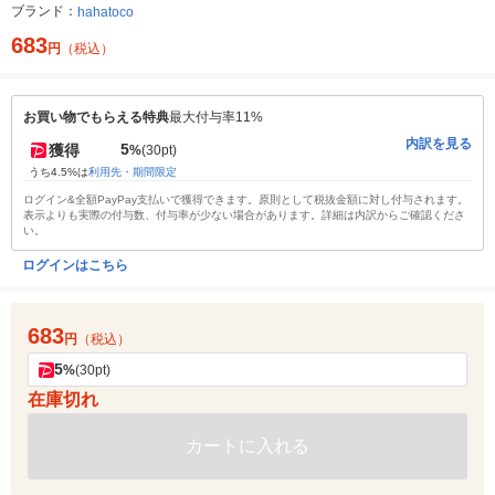
ブランド：
hahatoco
683
円
（税込）
お買い物でもらえる特典
最大付与率11%
内訳を見る
5
獲得
%
(30pt)
うち4.5%は
利用先・期間限定
ログイン&全額PayPay支払いで獲得できます。原則として税抜金額に対し付与されます。
表示よりも実際の付与数、付与率が少ない場合があります。詳細は内訳からご確認くださ
い。
ログインはこちら
683
円
（税込）
5
%
(30pt)
在庫切れ
カートに入れる