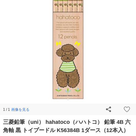
画像を見る
1 / 1
三菱鉛筆（uni） hahatoco（ハハトコ） 鉛筆 4B 六
角軸 黒 トイプードル K56384B 1ダース（12本入）