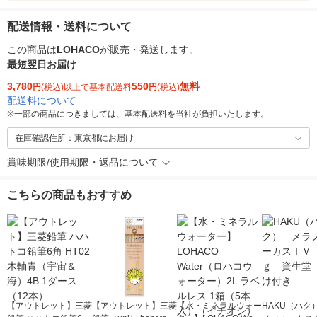
配送情報・送料について
この商品は
LOHACO
が販売・発送します。
最短翌日お届け
3,780
550
無料
円
(税込)以上で基本配送料
円
(税込)
配送料について
※
一部の商品につきましては、基本配送料を当社が負担いたします。
在庫確認住所：東京都にお届け
賞味期限/使用期限・返品について
こちらの商品もおすすめ
【アウトレット】三菱
【アウトレット】三菱
【水・ミネラルウォー
HAKU（ハク