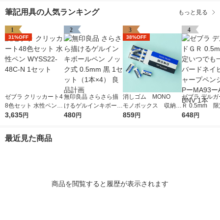
筆記用具の人気ランキング
もっと見る
1
2
3
4
31%OFF
38%OFF
ゼブラ クリッカート4
無印良品 さらさら描
消しゴム MONO
ゼブラ デルガ
8色セット 水性ペン W
けるゲルインキボール
モノボックス 収納B
Ｒ 0.5mm 
YSS22-48C-N 1セッ
3,635
ペン ノック式 0.5mm
480
OX付 JHA-061 1個
859
でも一緒 バ
648
円
円
円
円
ト
黒 1セット（1本×4）
（小サイズ18個入）
ビー シャープ
良品計画
トンボ鉛筆
ル PーMA93
最近見た商品
ーBNV 1本
商品を閲覧すると履歴が表示されます