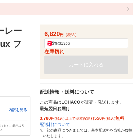
ーレー
6,820
円
（税込）
aux フ
5
%
(313pt)
在庫切れ
カートに入れる
配送情報・送料について
この商品は
LOHACO
が販売・発送します。
最短翌日お届け
内訳を見る
3,780
550
無料
円
(税込)以上で基本配送料
円
(税込)
配送料について
されます。表示より
い。
※
一部の商品につきましては、基本配送料を当社が負担
いたします。