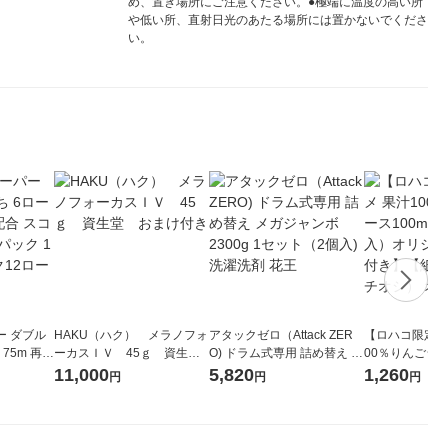
め、置き場所にご注意ください。●極端に温度の高い所
や低い所、直射日光のあたる場所には置かないでくださ
い。
ー ダブル
HAKU（ハク） メラノフォ
アタックゼロ（Attack ZER
【ロハコ限定】
生
ーカスＩＶ 45ｇ 資生
O) ドラム式専用 詰め替え メ
00％りんごジュー
ィフラワー
堂 おまけ付き
ガジャンボ 2300g 1セット
箱（18本入）
11,000
5,820
1,260
円
円
円
パック12
（2個入) 洗濯洗剤 花王
【クイズ付き】
り
ク】（イチオシ
ル