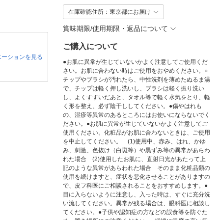
在庫確認住所：東京都にお届け
賞味期限/使用期限・返品について
ご購入について
エーションを見る
●お肌に異常が生じていないかよく注意してご使用くだ
さい。お肌に合わない時はご使用をおやめください。○
チップやブラシが汚れたら、中性洗剤を薄めたぬるま湯
で、チップは軽く押し洗いし、ブラシは軽く振り洗い
し、よくすすいだあと、タオル等で軽く水気をとり、軽
く形を整え、必ず陰干ししてください。●傷やはれも
の、湿疹等異常のあるところにはお使いにならないでく
ださい。●お肌に異常が生じていないかよく注意してご
使用ください。化粧品がお肌に合わないときは、ご使用
を中止してください。 (1)使用中、赤み、はれ、かゆ
み、刺激、色抜け（白斑等）や黒ずみ等の異常があらわ
れた場合 (2)使用したお肌に、直射日光があたって上
記のような異常があらわれた場合 そのまま化粧品類の
使用を続けますと、症状を悪化させることがありますの
で、皮フ科医にご相談されることをおすすめします。●
目に入らないように注意し、入った時は、すぐに充分洗
い流してください。異常が残る場合は、眼科医に相談し
てください。●子供や認知症の方などの誤食等を防ぐた