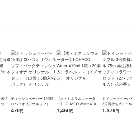
新米切
ティッシュペーパー 150組
【水・ミネラルウォータ
トイレットペーパ
なつぼ
ロハコオリジナルソフトパ
ー】LOHACO Water 410ml
3倍長持ち 6ロール 75m 再
令和7年産
ックティッシュ フィオナ オ
1箱（20本入）ラベルレス
紙配合 スコッテ
470
1,450
1,376
円
円
円
ル
リジナル 1セット（10個：
（イチオシ） オリジナル
パック 1セット（2
5個入×2パック） オリジナ
ロール入）花の香
ル