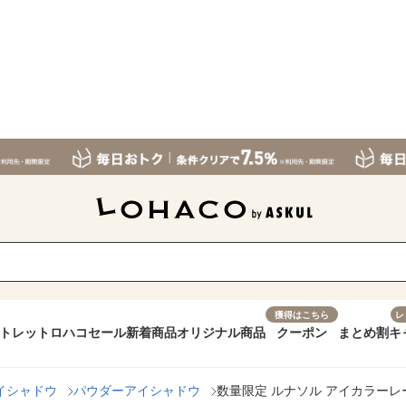
獲得はこちら
レ
トレット
ロハコセール
新着商品
オリジナル商品
クーポン
まとめ割
キ
イシャドウ
パウダーアイシャドウ
数量限定 ルナソル アイカラーレーショ