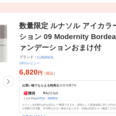
数量限定 ルナソル アイカラ
ション 09 Modernity Borde
ァンデーションおまけ付
ブランド：
LUNASOL
1件のレビュー
6,820
円
（税込）
お買い物でもらえる特典
最大付与率7%
5
獲得
%
(313pt)
うち4.5%は
利用先・期間限定
ログイン&全額PayPay支払いで獲得できます。原則として税抜金額に対し付与
も実際の付与数、付与率が少ない場合があります。詳細は内訳からご確認くださ