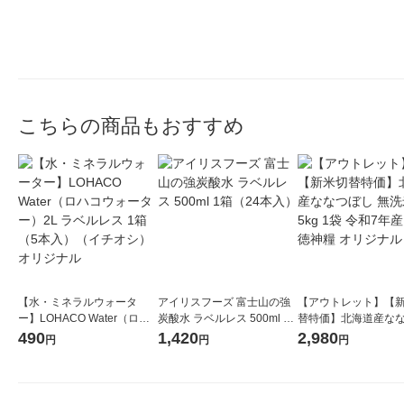
こちらの商品もおすすめ
【水・ミネラルウォータ
アイリスフーズ 富士山の強
【アウトレット】【
ー】LOHACO Water（ロハ
炭酸水 ラベルレス 500ml 1
替特価】北海道産な
コウォーター）2L ラベルレ
箱（24本入）
し 無洗米 5kg 1袋 
490
1,420
2,980
円
円
円
ス 1箱（5本入）（イチオ
米 木徳神糧 オリジナ
シ） オリジナル