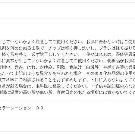
生じていないかよく注意してご使用ください。お肌に合わない時はご使
洗剤を薄めたぬるま湯で、チップは軽く押し洗いし、ブラシは軽く振り
、軽く形を整え、必ず陰干ししてください。・傷やはれもの、湿疹等異
肌に異常が生じていないかよく注意してご使用ください。化粧品がお肌
使用中、赤み、はれ、かゆみ、刺激、色抜け（白斑等）や黒ずみ等の異
あたって上記のような異常があらわれた場合 そのまま化粧品類の使用
皮フ科医にご相談されることをおすすめします。・目に入らないように
異常が残る場合は、眼科医に相談してください。・子供や認知症の方な
極端に温度の高い所や低い所、直射日光のあたる場所には置かないでく
カラーレーション ０９