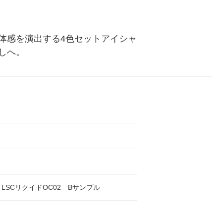
体感を演出する4色セットアイシャ
しへ。
ソル LSCリクイドOC02 Bサンプル