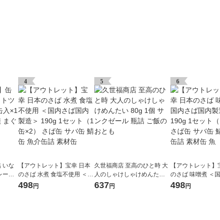
4
5
6
 いな
【アウトレット】宝幸 日本
久世福商店 至高のひと時 大
【アウトレット】
レーク
のさば 水煮 食塩不使用 ＜国
人のしゃけしゃけめんたい 8
のさば 味噌煮 ＜
ツナ缶
内さば国内製造＞ 190g 1セ
0g 1個 サンクゼール 瓶詰 ご
内製造＞ 190g 1
498
637
498
円
円
円
ット（1缶×2） さば缶 サバ
飯のおとも
缶×2） さば缶 サ
缶 鯖缶 魚介缶詰 素材缶
魚介缶詰 素材缶 