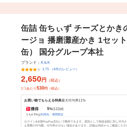
缶詰 缶ちぃず チーズとかき
ージョ 播磨灘産かき 1セット
缶） 国分グループ本社
K＆K
ブランド：
3.75 （4件のレビュー）
2,650
円
（税込）
530
1つあたり
円
（税込）
お買い物でもらえる特典
最大付与率11%
5
獲得
%
(122pt)
うち4.5%は
利用先・期間限定
ログイン&全額PayPay支払いで獲得できます。原則として税抜金額に対し付与
も実際の付与数、付与率が少ない場合があります。詳細は内訳からご確認くださ