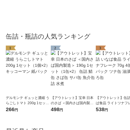
缶詰・瓶詰の人気ランキング
1
2
3
デルモンテ ギュッと濃縮 う
【アウトレット】宝幸 日本
【アウトレット】缶詰
らごしトマト 200g 1セット
のさば ＜国内さば国内製造
ば食品 ライトツナフ
（1個×2）キッコーマン 紙
＞ 190g 1セット（1缶×2）
70g 4缶入×1パック 
266
498
538
円
円
円
パック
缶詰 鯖缶 さば缶 サバ缶 魚
油漬 まぐろ缶
介缶詰 水煮