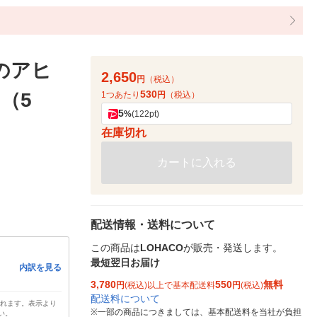
のアヒ
2,650
円
（税込）
530
（5
1つあたり
円
（税込）
5
%
(122pt)
在庫切れ
カートに入れる
配送情報・送料について
この商品は
LOHACO
が販売・発送します。
最短翌日お届け
内訳を見る
3,780
550
無料
円
(税込)以上で基本配送料
円
(税込)
配送料について
されます。表示より
※
一部の商品につきましては、基本配送料を当社が負担
い。