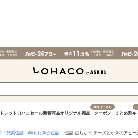
獲得はこちら
レ
トレット
ロハコセール
新着商品
オリジナル商品
クーポン
まとめ割
キ
ず・惣菜缶詰
味付け魚介缶詰
缶詰 缶ちぃず チーズとかきのアヒー