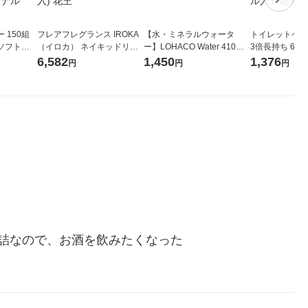
 150組
フレアフレグランス IROKA
【水・ミネラルウォータ
トイレットペー
ソフトパ
（イロカ） ネイキッドリリ
ー】LOHACO Water 410ml
3倍長持ち 6ロール 75
ィオナ オ
ーの香り 柔軟剤 詰め替え 超
1箱（20本入）ラベルレス
紙配合 スコッ
6,582
1,450
1,376
円
円
円
（10個：
特大 1200ml 1セット（5個
（イチオシ） オリジナル
パック 1セット
 オリジナ
入) 花王
ロール入）花の
詰なので、お酒を飲みたくなった