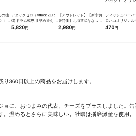
山の強
アタックゼロ（Attack ZER
【アウトレット】【新米切
ティッシュペーパー
ml 1
O) ドラム式専用 詰め替え メ
替特価】北海道産ななつぼ
ロハコオリジナル
ガジャンボ 2300g 1セット
し 無洗米 5kg 1袋 令和7年産
ックティッシュ フ
5,820
2,980
470
円
円
円
（2個入) 洗濯洗剤 花王
米 木徳神糧 オリジナル
リジナル 1セット
5個入×2パック）
ル
り360日以上の商品をお届けします。

ジョに、おつまみの代表、チーズをプラスしました。缶
す。温めるとさらに美味しい。牡蠣は播磨灘産を使用。