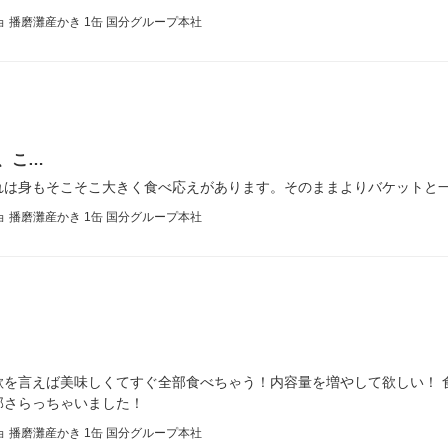
 播磨灘産かき 1缶 国分グループ本社
、こ…
れは身もそこそこ大きく食べ応えがあります。そのままよりバケットと
 播磨灘産かき 1缶 国分グループ本社
欲を言えば美味しくてすぐ全部食べちゃう！内容量を増やして欲しい！ 
部さらっちゃいました！
 播磨灘産かき 1缶 国分グループ本社