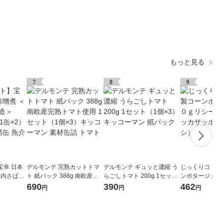
もっと見る
7
8
9
宝幸 日本
デルモンテ 完熟カットトマ
デルモンテ ギュッと濃縮 う
じっくりコトコ
国内さば国
ト 紙パック 388g 南欧産完
らごしトマト 200g 1セット
ンポタージュ１
セット（1
熟トマト使用 1セット（1個
（1個×3）キッコーマン 紙
ール缶 3缶 ポ
690
390
462
円
円
円
バ缶 鯖缶
×3）キッコーマン 素材缶詰
パック
（イチオシ）
魚
トマト