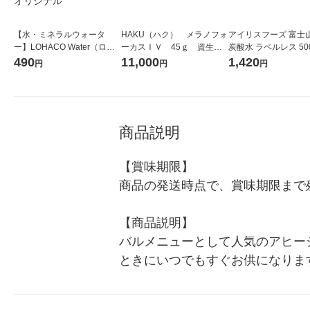
【水・ミネラルウォータ
HAKU（ハク） メラノフォ
アイリスフーズ 富士
ー】LOHACO Water（ロハ
ーカスＩＶ 45ｇ 資生
炭酸水 ラベルレス 500
コウォーター）2L ラベルレ
堂 おまけ付き
箱（24本入）
490
11,000
1,420
円
円
円
ス 1箱（5本入）（イチオ
シ） オリジナル
商品説明
【賞味期限】

商品の発送時点で、賞味期限まで残
【商品説明】

バルメニューとして人気のアヒー
ときにいつでもすぐお供になりま