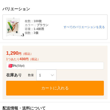
バリエーション
枚数：
100枚
カラー：
ブラウン
すべてのバリエーションを見る
容量：
1-4杯用
個数：
3個
1,290
円
（税込）
430
1つあたり
円
（税込）
5
%
(58pt)
在庫あり
1
数量
カートに入れる
配送情報・送料について