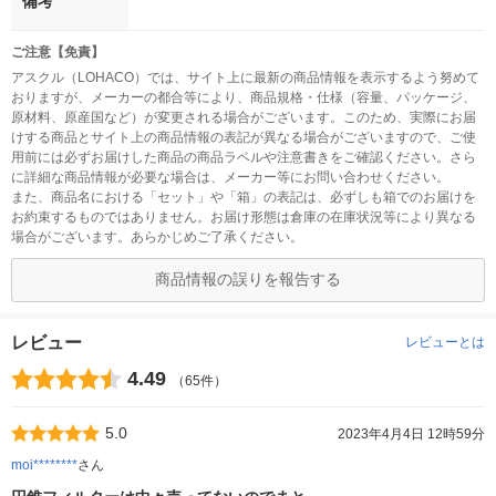
備考
ご注意【免責】
アスクル（LOHACO）では、サイト上に最新の商品情報を表示するよう努めて
おりますが、メーカーの都合等により、商品規格・仕様（容量、パッケージ、
原材料、原産国など）が変更される場合がございます。このため、実際にお届
けする商品とサイト上の商品情報の表記が異なる場合がございますので、ご使
用前には必ずお届けした商品の商品ラベルや注意書きをご確認ください。さら
に詳細な商品情報が必要な場合は、メーカー等にお問い合わせください。
また、商品名における「セット」や「箱」の表記は、必ずしも箱でのお届けを
お約束するものではありません。お届け形態は倉庫の在庫状況等により異なる
場合がございます。あらかじめご了承ください。
商品情報の誤りを報告する
レビュー
レビューとは
4.49
（65件）
5.0
2023年4月4日 12時59分
moi********
さん