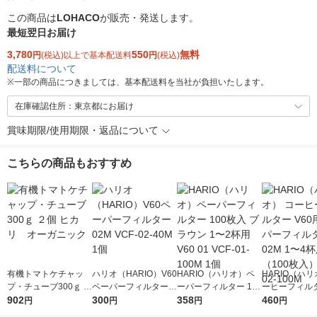
この商品は
LOHACO
が販売・発送します。
最短翌日お届け
3,780
550
無料
円
(税込)以上で基本配送料
円
(税込)
配送料について
※
一部の商品につきましては、基本配送料を当社が負担いたします。
在庫確認住所：東京都にお届け
賞味期限/使用期限・返品について
こちらの商品もおすすめ
有機トマトケチャッ
ハリオ（HARIO）V60
HARIO（ハリオ）ペ
HARIO（ハリ
プ・チューブ300ｇ ２
ペーパーフィルター0
ーパーフィルター 100
ーヒーフィルタ
個 ヒカリ オーガニ
902
2M VCF-02-40M 1個
300
枚入 ブラウン 1〜2杯
358
0用ペーパー
460
円
円
円
円
ック
用 V60 01 VCF-01-10
ー02M 1〜4杯