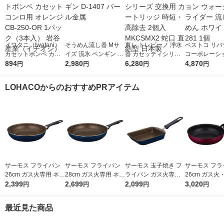
イワタニ（Iwatani）
そうめん流し器 Mサ
東レ トレビーノ 浄水
ベストコ リバ
カセットボンベ カセ
イズ 流氷 ペンギン D-
器 カセッティシリー
コーポレーショ
ットコンロ用 オレン
894
1407 パール金属
2,980
ズ 交換用 カートリッ
6,280
ォータースラ
4,870
円
円
円
円
ジ CB-250-OR 1パッ
ジ 時短・高除去 2個
流しそうめん 
ク（3本入） 岩谷産業
入 MKCSMX2 蛇口 直
ト LD-281 1個
LOHACOからのおすすめPRアイテム
（イチオシ）
結型 日本製
サーモス フライパン
サーモス フライパン
サーモス 玉子焼き フ
サーモス フラ
26cm ガス火専用 ネイ
28cm ガス火専用 ネイ
ライパン ガス火専用
26cm ガス火
ビー KFI-026 NVY 1個
2,399
ビー KFI-028 NVY 1個
2,699
ネイビー KFI-013E N
2,099
レッド KFM-0
3,020
円
円
円
円
VY 1個
最近見た商品