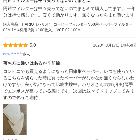
円錐フィルターは中々売ってないのでまと…
円錐フィルターは中々売ってないのでまとめて購入してます。 一年
分は持つ感じです。安くて助かります。無くなったらまた買います
購入商品：HARIO（ハリオ） コーヒーフィルター V60用ペーパーフィルター
02M 1〜4杯用 3袋（100枚入） VCF-02-100M
5.0
2023年3月17日 14時50分
oew********
さん
落ち方に違いはあるか？前編
コンビニでも買えるようになった円錐形ペーパー。いつも使ってい
るこちらを切らした時に買ったペーパーがなかなか無くならないわ
けですが、差が気になって比較実験中。ハリオさんの方が(奥)薄手
でエンボスが整っている感じです。次回は並べてドリップしてみま
すので乞うご期待。