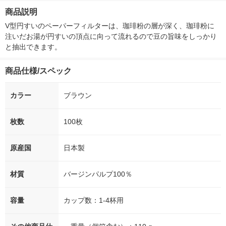
0M 1個
（100枚入） V
商品説明
100M
V型円すいのペーパーフィルターは、珈琲粉の層が深く、珈琲粉に
注いだお湯が円すいの頂点に向って流れるので豆の旨味をしっかり
と抽出できます。
商品仕様/スペック
カラー
ブラウン
枚数
100枚
原産国
日本製
材質
バージンパルプ100％
容量
カップ数：1-4杯用