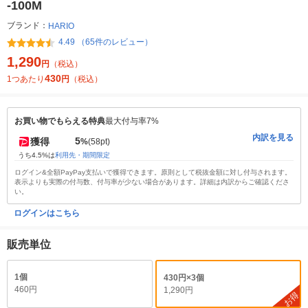
-100M
ブランド：
HARIO
4.49 （65件のレビュー）
1,290
円
（税込）
430
1つあたり
円
（税込）
お買い物でもらえる特典
最大付与率7%
内訳を見る
5
獲得
%
(58pt)
うち4.5%は
利用先・期間限定
ログイン&全額PayPay支払いで獲得できます。原則として税抜金額に対し付与されます。
表示よりも実際の付与数、付与率が少ない場合があります。詳細は内訳からご確認くださ
い。
ログインはこちら
販売単位
1個
430円×3個
460円
1,290円
お得