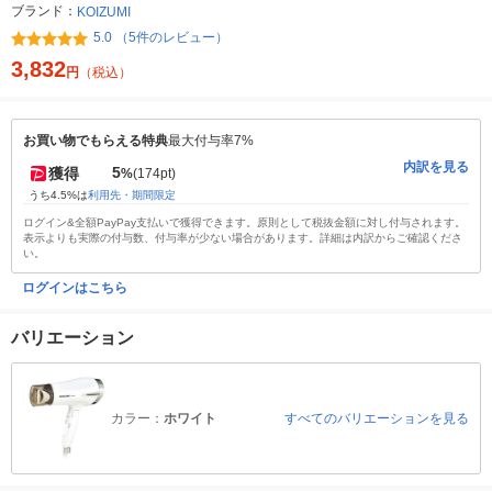
ブランド：
KOIZUMI
5.0 （5件のレビュー）
3,832
円
（税込）
お買い物でもらえる特典
最大付与率7%
内訳を見る
5
獲得
%
(174pt)
うち4.5%は
利用先・期間限定
ログイン&全額PayPay支払いで獲得できます。原則として税抜金額に対し付与されます。
表示よりも実際の付与数、付与率が少ない場合があります。詳細は内訳からご確認くださ
い。
ログインはこちら
バリエーション
カラー：
ホワイト
すべてのバリエーションを見る