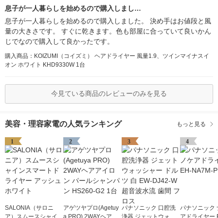
息子が一人暮らしを始めるので購入しまし…
息子が一人暮らしを始めるので購入しました。 決め手はお値段と風
量の大きさです。 すぐに乾きます。色も部屋に合っていて良いかん
じでなので購入して良かったです。
購入商品：KOIZUMI（コイズミ） ヘアドライヤー 風量1.9、ツインマイナスイ
オン ホワイト KHD9330W 1台
今見ている商品のレビューのみを見る
美容・理容家電の人気ランキング
もっと見る
1
2
3
4
SALONIA（サロニ
アゲツヤプロ(Agetuy
パナソニック 口腔洗
パナソニック 
ア）スムースシャイン
a PRO) 2WAYヘアア
浄器 ジェットウォッ
アドライヤー E