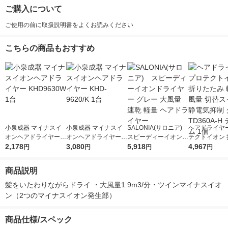
ご購入について
ご使用の前に取扱説明書をよくお読みください
こちらの商品もおすすめ
小泉成器 マイナスイ
小泉成器 マイナスイ
SALONIA(サロニア)
ヘアドライヤー
オンヘアドライヤー K
オンヘアドライヤー K
スピーディーイオンド
テクトイオン 
HD9630W 1台
2,178
HD-9620/K 1台
3,080
ライヤー グレー 大風
5,918
たみ 軽量 大風
4,967
円
円
円
円
量 速乾 軽量 ヘアドラ
スイッチ 静電
イヤー
グレー TD360
商品説明
スコム 1個
髪をいたわりながらドライ ・大風量1.9m3/分・ツインマイナスイオ
ン（2つのマイナスイオン発生部）
商品仕様/スペック