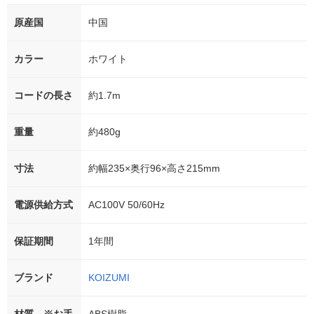
原産国
中国
カラー
ホワイト
コードの長さ
約1.7m
重量
約480g
寸法
約幅235×奥行96×高さ215mm
電源供給方式
AC100V 50/60Hz
保証期間
1年間
ブランド
KOIZUMI