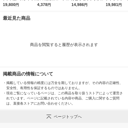
スマートドライヤー
19,800
イロン パールシャン
4,378
シャー ドルツ 白 EW-
14,986
M-P 1台
19,981
円
円
円
円
アッシュホワイト
パン HS260-G2 1台
DJ42-W 超音波水流
歯間 フロス
最近見た商品
商品を閲覧すると履歴が表示されます
掲載商品の情報について
・
掲載している情報の精度には万全を期しておりますが、その内容の正確性、
安全性、有用性を保証するものではありません。
・
現在ご覧になっているページは、この商品を取り扱うストアによって運営さ
れています。ページに記載されている内容や商品、ご購入に関するご質問
は、直接各ストアにお問い合わせください。
ページトップへ