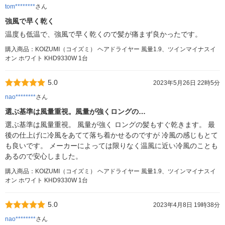
tom********
さん
強風で早く乾く
温度も低温で、強風で早く乾くので髪が痛まず良かったです。
購入商品：KOIZUMI（コイズミ） ヘアドライヤー 風量1.9、ツインマイナスイ
オン ホワイト KHD9330W 1台
5.0
2023年5月26日 22時5分
nao********
さん
選ぶ基準は風量重視。風量が強くロングの…
選ぶ基準は風量重視。 風量が強く ロングの髪もすぐ乾きます。 最
後の仕上げに冷風をあてて落ち着かせるのですが 冷風の感じもとて
も良いです。 メーカーによっては限りなく温風に近い冷風のことも
あるので安心しました。
購入商品：KOIZUMI（コイズミ） ヘアドライヤー 風量1.9、ツインマイナスイ
オン ホワイト KHD9330W 1台
5.0
2023年4月8日 19時38分
nao********
さん