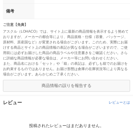
備考
ご注意【免責】
アスクル（LOHACO）では、サイト上に最新の商品情報を表示するよう努めて
おりますが、メーカーの都合等により、商品規格・仕様（容量、パッケージ、
原材料、原産国など）が変更される場合がございます。このため、実際にお届
けする商品とサイト上の商品情報の表記が異なる場合がございますので、ご使
用前には必ずお届けした商品の商品ラベルや注意書きをご確認ください。さら
に詳細な商品情報が必要な場合は、メーカー等にお問い合わせください。
また、商品名における「セット」や「箱」の表記は、必ずしも箱でのお届けを
お約束するものではありません。お届け形態は倉庫の在庫状況等により異なる
場合がございます。あらかじめご了承ください。
商品情報の誤りを報告する
レビュー
レビューとは
投稿されたレビューはまだありません。