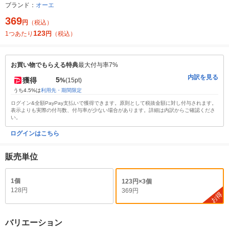
ブランド：
オーエ
369
円
（税込）
123
1つあたり
円
（税込）
お買い物でもらえる特典
最大付与率7%
内訳を見る
5
獲得
%
(15pt)
うち4.5%は
利用先・期間限定
ログイン&全額PayPay支払いで獲得できます。原則として税抜金額に対し付与されます。
表示よりも実際の付与数、付与率が少ない場合があります。詳細は内訳からご確認くださ
い。
ログインはこちら
販売単位
1個
123円×3個
128円
369円
お得
バリエーション