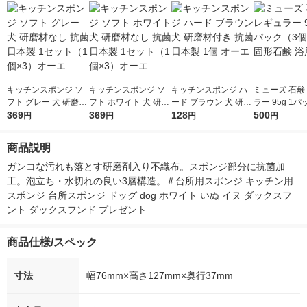
キッチンスポンジ ソ
キッチンスポンジ ソ
キッチンスポンジ ハ
ミューズ 石鹸
フト グレー 犬 研磨材
フト ホワイト 犬 研磨
ード ブラウン 犬 研磨
ラー 95g 1
なし 抗菌 日本製 1セ
369
材なし 抗菌 日本製 1
369
材付き 抗菌 日本製 1
128
個入） 固形石
500
円
円
円
円
ット（1個×3）オーエ
セット（1個×3）オー
個 オーエ
石鹸
エ
商品説明
ガンコな汚れも落とす研磨剤入り不織布。スポンジ部分に抗菌加
工。泡立ち・水切れの良い3層構造。＃台所用スポンジ キッチン用
スポンジ 台所スポンジ ドッグ dog ホワイト いぬ イヌ ダックスフ
ント ダックスフンド プレゼント
商品仕様/スペック
寸法
幅76mm×高さ127mm×奥行37mm