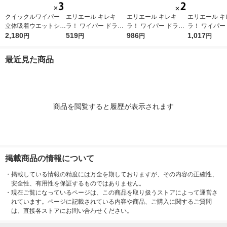
クイックルワイパー
エリエール キレキ
エリエール キレキ
エリエール キ
立体吸着ウエットシー
ラ！ ワイパー ドライ
ラ！ ワイパー ドライ
ラ！ ワイパー
ト ストロング ガンコ
2,180
×ウエットシート 1パ
519
×ウエットシート 1セ
986
×ウエットシー
1,017
円
円
円
円
な油汚れ・ニオイ対応
ック（16枚入） 大王
ット（16枚入×2パッ
ック（32枚入
1セット（12枚入×3パ
製紙
ク） 大王製紙
製紙
最近見た商品
ック） 花王
商品を閲覧すると履歴が表示されます
掲載商品の情報について
・
掲載している情報の精度には万全を期しておりますが、その内容の正確性、
安全性、有用性を保証するものではありません。
・
現在ご覧になっているページは、この商品を取り扱うストアによって運営さ
れています。ページに記載されている内容や商品、ご購入に関するご質問
は、直接各ストアにお問い合わせください。