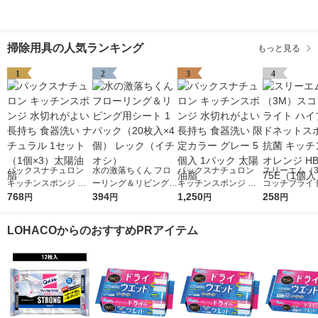
掃除用具の人気ランキング
もっと見る
1
2
3
4
パックスナチュロン
水の激落ちくん フロ
パックスナチュロン
スリーエム（
キッチンスポンジ 水
ーリング＆リビング用
キッチンスポンジ 水
コッチブライト
切れがよい 長持ち 食
768
シート 1パック（20枚
394
切れがよい 長持ち 食
1,250
ブリッドネッ
258
円
円
円
円
器洗い ナチュラル 1
入×4個） レック（イ
器洗い 限定カラー グ
ジ 抗菌 キッチ
セット（1個×3）太陽
チオシ）
レー 5個入 1パック 太
オレンジ HBNT
LOHACOからのおすすめPRアイテム
油脂
陽油脂
（1個入）