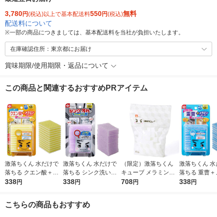
3,780
550
無料
円
(税込)以上で基本配送料
円
(税込)
配送料について
※
一部の商品につきましては、基本配送料を当社が負担いたします。
在庫確認住所：東京都にお届け
賞味期限/使用期限・返品について
この商品と関連するおすすめPRアイテム
激落ちくん 水だけで
激落ちくん 水だけで
（限定）激落ちくん
激落ちくん 水
落ちる クエン酸＋メ
落ちる シンク洗いク
キューブ メラミンス
落ちる 重曹＋
ラミンクリーナー お
338
リーナー シンクの汚
338
ポンジ 大容量 1パッ
708
ンクリーナー 
338
円
円
円
円
掃除用スポンジ 水ア
れにゴムのパワー 水
ク（120個入）キッチ
用スポンジ 茶
カ用 12枚入 1個 レッ
アカ・ヌメリ用 20枚
ン 洗剤不使用 レック
油汚れ用 12枚
こちらの商品もおすすめ
ク
入 1個 レック
オリジナル
レック