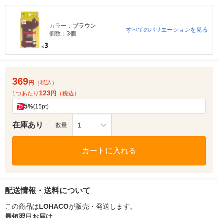
カラー：
ブラウン
すべてのバリエーションを見る
個数：
3個
369
円
（税込）
123
1つあたり
円
（税込）
5
%
(15pt)
在庫あり
1
数量
カートに入れる
配送情報・送料について
この商品は
LOHACO
が販売・発送します。
最短翌日お届け