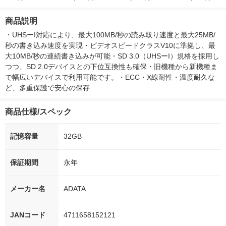
ー）2L ラベルレス 1
付き
本入）
ボ 2300g 1
箱（5本入）（イチオ
個入) 洗濯洗剤
商品説明
シ） オリジナル
・UHSーI対応により、最大100MB/秒の読み取り速度と最大25MB/
秒の書き込み速度を実現・ビデオスピードクラスV10に準拠し、最
大10MB/秒の連続書き込みが可能・SD 3.0（UHSーI）規格を採用し
つつ、SD 2.0デバイスとの下位互換性も確保・旧機種から新機種ま
で幅広いデバイスで利用可能です。・ECC・X線耐性・温度耐久な
ど、多重保護で安心の保存
商品仕様/スペック
記憶容量
32GB
保証期間
永年
メーカー名
ADATA
JANコード
4711658152121