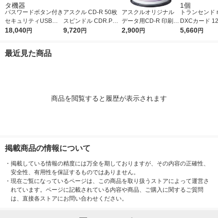
パスワードボタン付き
アスクル CD-R 50枚
アスクルオリジナル
トランセンド m
セキュリティUSBメ
スピンドル CDR.PW5
データ用CD-R 印刷対
DXCカード 12
モリー 8GB ED-HB3/
18,040
0SP.AS 1箱（6パック
9,720
応 100枚スピンドル C
2,900
3/V30/A1対応 
5,660
円
円
円
円
8G アイ・オー・デー
300枚入） オリジナル
DR.PW100SP.AS オ
GUSD300S 
タ機器
リジナル
最近見た商品
商品を閲覧すると履歴が表示されます
掲載商品の情報について
・
掲載している情報の精度には万全を期しておりますが、その内容の正確性、
安全性、有用性を保証するものではありません。
・
現在ご覧になっているページは、この商品を取り扱うストアによって運営さ
れています。ページに記載されている内容や商品、ご購入に関するご質問
は、直接各ストアにお問い合わせください。