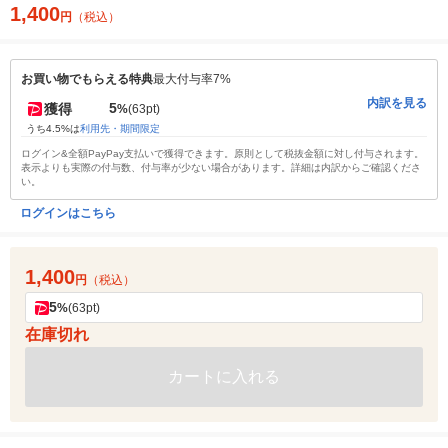
1,400
円
（税込）
お買い物でもらえる特典
最大付与率7%
内訳を見る
5
獲得
%
(63pt)
うち4.5%は
利用先・期間限定
ログイン&全額PayPay支払いで獲得できます。原則として税抜金額に対し付与されます。
表示よりも実際の付与数、付与率が少ない場合があります。詳細は内訳からご確認くださ
い。
ログインはこちら
1,400
円
（税込）
5
%
(63pt)
在庫切れ
カートに入れる