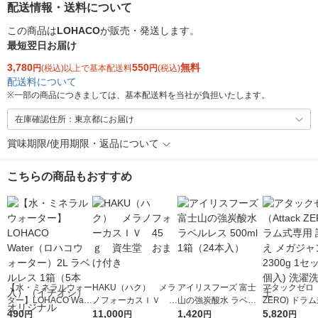
配送情報・送料について
この商品は
LOHACO
が販売・発送します。
最短翌日お届け
3,780
550
無料
円
(税込)以上で基本配送料
円
(税込)
配送料について
※
一部の商品につきましては、基本配送料を当社が負担いたします。
在庫確認住所：東京都にお届け
賞味期限/使用期限・返品について
こちらの商品もおすすめ
【水・ミネラルウォー
HAKU（ハク） メラ
アイリスフーズ 富士
アタックゼロ（A
ター】LOHACO Wate
ノフォーカスＩＶ 4
山の強炭酸水 ラベル
ZERO) ドラ
r（ロハコウォータ
490
5ｇ 資生堂 おまけ
11,000
レス 500ml 1箱（24
1,420
詰め替え メガ
5,820
円
円
円
円