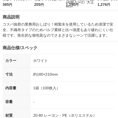
（50枚入×2袋） オリ
385
205
枚入） オリジナル
ウエットティシュー 9
1,290
わりおしりふき
1,276
円
円
円
円
ジナル
9％純水 トイレに流せ
ト（100枚入×
るタイプ 携帯用 1セ
レック オリジ
商品説明
ット（1パック(7枚×6
個入)×3）大王製紙
コスパ抜群の業務用おしぼり！精製水を使用しているため清潔で安
全、不織布タイプのためパルプ素材と比べ強度もあり破れにくい仕
様です。衛生的な個包装なのでさまざまなシーンで活躍します。
商品仕様/スペック
カラー
ホワイト
寸法
約180×210mm
内容量
1袋（100枚入）
容量
-
材質
20-80 レーヨン・PE（ポリエステル）