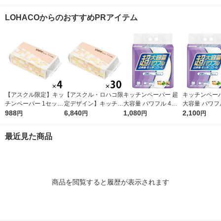
3倍巻きキッチンタオ
ィ サッとサッと タイ
クレハ
リエール ラク
ル 日本製紙クレシア
ルデザイン キッチン
ク キッチンタ
LOHACOからのおすすめPRアイテム
タオル 日本製紙クレ
王製紙 限定
シア 限定
【アスクル限定】キッ
【アスクル・ロハコ限
キッチンペーパー 超
キッチンペーパ
チンペーパー 1セット
定デザイン】キッチン
大容量 パワフル 4倍
大容量 パワフ
（200組×4）スコッテ
988
ペーパー スコッティ
6,840
巻 キッチンロール 1
1,080
巻 キッチンロ
2,100
円
円
円
円
ィ サッとサッと タイ
ソフトパック サッと
パック（200カット×4
セット（1パッ
ルデザイン キッチン
サッと タイルデザイ
ロール）
0カット×4ロ
最近見た商品
タオル 日本製紙クレ
ン 200枚×30個 日本
2）
シア 限定
製紙クレシア 限定
商品を閲覧すると履歴が表示されます