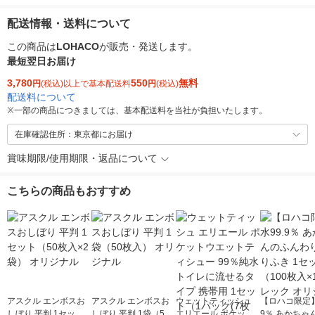
配送情報・送料について
この商品は
LOHACO
が販売・発送します。
最短翌日お届け
3,780
550
無料
円
(税込)以上で基本配送料
円
(税込)
配送料について
※
一部の商品につきましては、基本配送料を当社が負担いたします。
在庫確認住所：東京都にお届け
賞味期限/使用期限・返品について
こちらの商品もおすすめ
アスクル エンボスお
アスクル エンボスお
ウェットティッシュ
【ロハコ限定】
しぼり 平判 1セット
しぼり 平判 1袋（50
エリエール ポケット
9％ あかちゃ