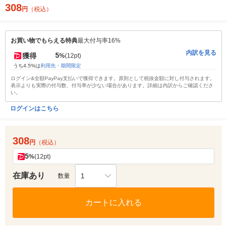
308
円
（税込）
お買い物でもらえる特典
最大付与率16%
内訳を見る
5
獲得
%
(12pt)
うち4.5%は
利用先・期間限定
ログイン&全額PayPay支払いで獲得できます。原則として税抜金額に対し付与されます。
表示よりも実際の付与数、付与率が少ない場合があります。詳細は内訳からご確認くださ
い。
ログインはこちら
308
円
（税込）
5
%
(12pt)
在庫あり
1
数量
カートに入れる