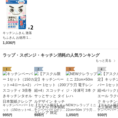
キッチンふきん 激落
ちふきん お徳用 1セ
ット（5枚入×2パッ
1,036
円
ク） レック
ラップ・スポンジ・キッチン消耗の人気ランキング
もっと見る
1
2
3
4
キッチンペーパー 1セ
【アスクル限定】キッ
NEWクレラップ ミニ
【アスクル限
ット（150カット×4ロ
チンペーパー 1セット
22cm×50m プラ刃 電
チンペーパー 
ール×2） スコッティ
995
（200組×4）スコッテ
988
子レンジ・冷凍可 3本
1,050
（100組×6
930
円
円
円
円