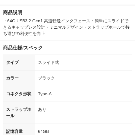
ー）2L ラベルレス 1
付き
本入）
ボ 2300g 1
箱（5本入）（イチオ
個入) 洗濯洗剤
商品説明
シ） オリジナル
・64G USB3.2 Gen1 高速転送インタフェース・簡単にスライドで
きるキャップレス設計・ミニマルデザイン・ストラップホールで持
ち運びの利便性を向上
商品仕様/スペック
タイプ
スライド式
カラー
ブラック
コネクタ形状
Type-A
ストラップホ
あり
ール
記憶容量
64GB