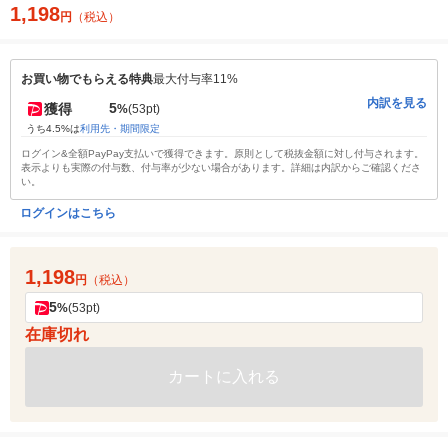
1,198
円
（税込）
お買い物でもらえる特典
最大付与率11%
内訳を見る
5
獲得
%
(53pt)
うち4.5%は
利用先・期間限定
ログイン&全額PayPay支払いで獲得できます。原則として税抜金額に対し付与されます。
表示よりも実際の付与数、付与率が少ない場合があります。詳細は内訳からご確認くださ
い。
ログインはこちら
1,198
円
（税込）
5
%
(53pt)
在庫切れ
カートに入れる