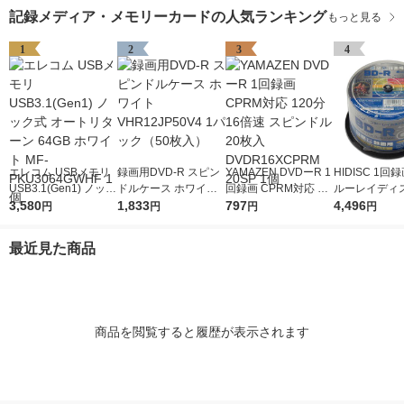
記録メディア・メモリーカードの人気ランキング
もっと見る
1
2
3
4
エレコム USBメモリ
録画用DVD-R スピン
YAMAZEN DVDーR 1
HIDISC 1回
USB3.1(Gen1) ノック
ドルケース ホワイト
回録画 CPRM対応 12
ルーレイディス
式 オートリターン 64
3,580
VHR12JP50V4 1パッ
1,833
0分 16倍速 スピンド
797
分6倍速 BD-R
4,496
円
円
円
円
GB ホワイト MF-PKU
ク（50枚入）
ル 20枚入 DVDR16X
ホワイトプリ
3064GWHF 1個
CPRM 20SP 1個
スピンドル 1
最近見た商品
（50枚入×2
商品を閲覧すると履歴が表示されます