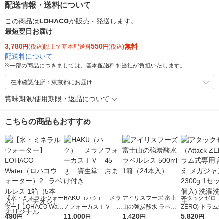
配送情報・送料について
この商品は
LOHACO
が販売・発送します。
最短翌日お届け
3,780
550
無料
円
(税込)以上で基本配送料
円
(税込)
配送料について
※
一部の商品につきましては、基本配送料を当社が負担いたします。
在庫確認住所：東京都にお届け
賞味期限/使用期限・返品について
こちらの商品もおすすめ
【水・ミネラルウォー
HAKU（ハク） メラ
アイリスフーズ 富士
アタックゼロ（A
ター】LOHACO Wate
ノフォーカスＩＶ 4
山の強炭酸水 ラベル
ZERO) ドラ
r（ロハコウォータ
490
5ｇ 資生堂 おまけ
11,000
レス 500ml 1箱（24
1,420
詰め替え メガ
5,820
円
円
円
円