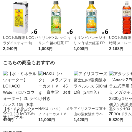
UCC上島珈琲 UCC パ
キリンビバレッジ キ
キリンビバレッジ キ
UCC上島珈琲
ラダイスティー 無糖
リン 午後の紅茶 FTUI
リン 午後の紅茶 FRUI
時間 ストレー
1000ml 1箱（6本入）
2,240
TS ＆ ICE TEA （フ
1,008
TS ＆ ICE TEA （フ
1,008
ー 無糖 900ml
2,168
円
円
円
円
ルーツ＆アイスティ
ルーツ＆アイスティ
2本入）
ー） 白ぶどうとレモ
ー） オレンジとグレ
こちらの商品もおすすめ
ン 500ml 1セット（6
ープフルーツ 500ml 1
本）
セット（6本）
【水・ミネラルウォー
HAKU（ハク） メラ
アイリスフーズ 富士
アタックゼロ（A
ター】LOHACO Wate
ノフォーカスＩＶ 4
山の強炭酸水 ラベル
ZERO) ドラ
r（ロハコウォータ
490
5ｇ 資生堂 おまけ
11,000
レス 500ml 1箱（24
1,420
詰め替え メガ
5,820
円
円
円
円
ー）2L ラベルレス 1
付き
本入）
ボ 2300g 1
箱（5本入）（イチオ
個入) 洗濯洗剤