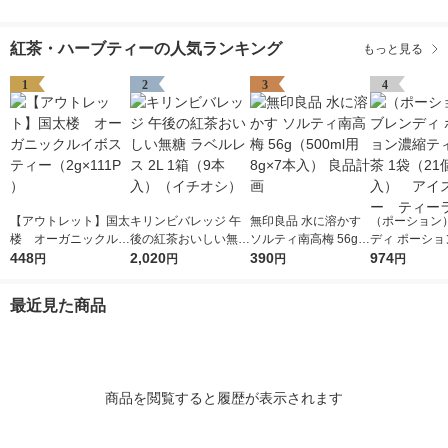
紅茶・ハーブティーの人気ランキング
もっと見る
1
2
3
4
【アウトレット】国太
キリンビバレッジ 午
無印良品 水に溶かす
（ポーション
楼 オーガニックルイ
後の紅茶おいしい無糖
ソルティ南高梅 56g
ディ ポーショ
ボスティー（2g×111P
448
ラベルレス 2L 1箱（9
2,020
（500ml用8g×7本
390
ティー 紅茶 1
974
円
円
円
円
）
本入）（イチオシ）
入） 良品計画
個入） アイ
ー ティーラ
最近見た商品
商品を閲覧すると履歴が表示されます