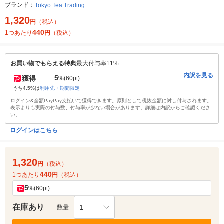
ブランド：
Tokyo Tea Trading
1,320
円
（税込）
440
1つあたり
円
（税込）
お買い物でもらえる特典
最大付与率11%
内訳を見る
5
獲得
%
(60pt)
うち4.5%は
利用先・期間限定
ログイン&全額PayPay支払いで獲得できます。原則として税抜金額に対し付与されます。
表示よりも実際の付与数、付与率が少ない場合があります。詳細は内訳からご確認くださ
い。
ログインはこちら
1,320
円
（税込）
440
1つあたり
円
（税込）
5
%
(60pt)
在庫あり
1
数量