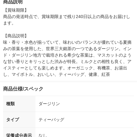
商品説明
シ） オリジナル
【賞味期限】

商品の発送時点で、賞味期限まで残り240日以上の商品をお届けし
ます。

【商品説明】

味・香り・水色が揃っていて、味わいのバランスが優れている夏摘
みの茶葉を使用した、世界三大銘茶の一つであるダージリン。イン
ド・ダージリン地方で栽培される希少な茶葉は、マスカットのよう
な甘い香りとキリっとした渋みが特長。ミルクとの相性も良く、ア
イスティーとしても楽しめます。オーガニック、有機茶、お湯出
し、マイボトル、おいしい、ティーバッグ、健康、紅茶
商品仕様/スペック
種類
ダージリン
タイプ
ティーバッグ
栄養成分表示
なし