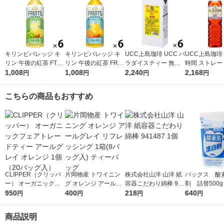
キリンビバレッジ キ
キリンビバレッジ キ
UCC上島珈琲 UCC パ
UCC上島珈琲
リン 午後の紅茶 FTUI
リン 午後の紅茶 FRUI
ラダイスティー 無糖
時間 ストレー
TS ＆ ICE TEA （フ
1,008
TS ＆ ICE TEA （フ
1,008
1000ml 1箱（6本入）
2,240
ー 無糖 900ml
2,168
円
円
円
円
ルーツ＆アイスティ
ルーツ＆アイスティ
2本入）
ー） 白ぶどうとレモ
ー） オレンジとグレ
こちらの商品もおすすめ
ン 500ml 1セット（6
ープフルーツ 500ml 1
本）
セット（6本）
CLIPPER（クリッパ
片岡物産 トワイニン
株式会社山洋 山洋 紙
パックス 酸
ー） オーガニックフ
グ オレンジ アールグ
容器こだわり綿棒 941
剤 詰替500
ェアトレードティー
950
レイ リフレッシング
400
487 1個
218
太陽油脂 粉
640
円
円
円
円
アールグレイ オレン
1箱(8バッグ入) ティ
白 除菌 消
ジ 1個（20バッグ入）
ーバッグ
加
商品説明