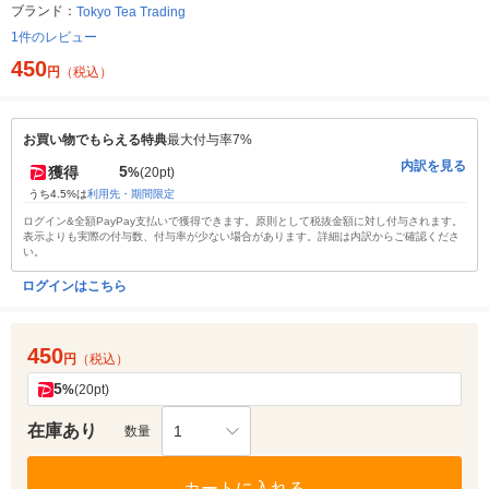
ブランド：
Tokyo Tea Trading
1件のレビュー
450
円
（税込）
お買い物でもらえる特典
最大付与率7%
内訳を見る
5
獲得
%
(20pt)
うち4.5%は
利用先・期間限定
ログイン&全額PayPay支払いで獲得できます。原則として税抜金額に対し付与されます。
表示よりも実際の付与数、付与率が少ない場合があります。詳細は内訳からご確認くださ
い。
ログインはこちら
450
円
（税込）
5
%
(20pt)
在庫あり
1
数量
カートに入れる