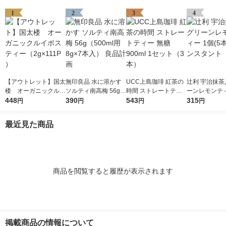
1
2
3
4
【アウトレット】国太
無印良品 水に溶かす
UCC上島珈琲 紅茶の
辻利 宇治抹茶
楼 オーガニックルイ
ソルティ南高梅 56g
時間 ストレートティ
ーンレモンティ
ボスティー（2g×111P
448
（500ml用8g×7本
390
ー 無糖 900ml 1セッ
543
(5本入) イン
315
円
円
円
円
）
入） 良品計画
ト（3本）
最近見た商品
商品を閲覧すると履歴が表示されます
掲載商品の情報について