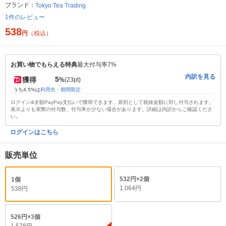
ブランド：
Tokyo Tea Trading
1件のレビュー
538
円
（税込）
お買い物でもらえる特典
最大付与率7%
内訳を見る
5
獲得
%
(23pt)
うち4.5%は
利用先・期間限定
ログイン&全額PayPay支払いで獲得できます。原則として税抜金額に対し付与されます。
表示よりも実際の付与数、付与率が少ない場合があります。詳細は内訳からご確認くださ
い。
ログインはこちら
販売単位
532円×2個
1個
1,064円
538円
526円×3個