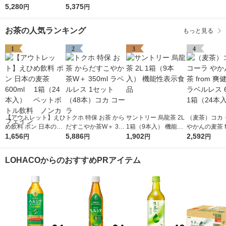
ベルレス 525ml 1セッ
5,280
5ml 1セット（48本）
5,375
円
円
ト（48本） お茶 ペッ
お茶 ペットボトル
トボトル
お茶の人気ランキング
もっと見る
1
2
3
4
【アウトレット】えひ
トクホ 特保 お茶 から
サントリー 烏龍茶 2L
（麦茶）コカ
め飲料 ポン 日本の麦
だすこやか茶W＋ 350
1箱（9本入） 機能性
やかんの麦茶 f
茶 600ml 1箱（2
1,656
ml ラベルレス 1セッ
5,886
表示食品
1,902
健美茶 ラベルレ
2,592
円
円
円
円
4本入） ペットボト
ト（48本）コカ コー
0ml 1箱（24
ル飲料 ノンカフェイ
ラ
LOHACOからのおすすめPRアイテム
ン