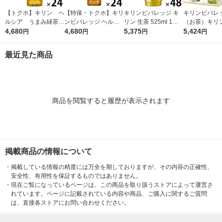
【トクホ】キリン ヘ
【特保・トクホ】キリ
キリンビバレッジ キ
キリンビバレ
ルシア うまみ緑茶
ンビバレッジ ヘルシ
リン 生茶 525ml 1セ
（お茶）キリ
５００ｍｌＰＥＴ 1箱
4,680
ア 緑茶 350ml スリム
4,680
ット（48本） お茶 緑
5,375
ッジ 生茶 ラ
5,424
円
円
円
円
（24本入）
1箱（24本入）
茶 ペットボトル
525ml×24本 3
1セット(48本)
最近見た商品
商品を閲覧すると履歴が表示されます
掲載商品の情報について
・
掲載している情報の精度には万全を期しておりますが、その内容の正確性、
安全性、有用性を保証するものではありません。
・
現在ご覧になっているページは、この商品を取り扱うストアによって運営さ
れています。ページに記載されている内容や商品、ご購入に関するご質問
は、直接各ストアにお問い合わせください。