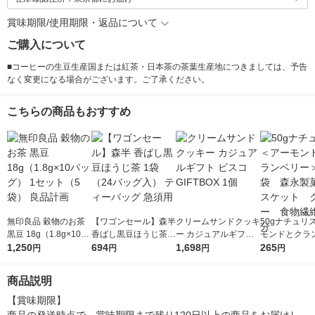
賞味期限/使用期限・返品について
ご購入について
■コーヒーの生豆生産国または紅茶・日本茶の茶葉生産地につきましては、予告
なく変更になる場合がございます。ご了承ください。
こちらの商品もおすすめ
無印良品 穀物のお茶
【ワゴンセール】森半
クリームサンドクッキ
50gナチュリ
黒豆 18g（1.8g×10バ
香ばし黒豆ほうじ茶 1
ー カジュアルギフト
モンドとクラ
ッグ） 1セット（5
1,250
袋（24バッグ入） テ
694
ビスコ GIFTBOX 1
1,698
＞ 1袋 森
265
円
円
円
円
袋） 良品計画
ィーバッグ 急須用
個
ビスケット 
ー 食物繊維
商品説明
【賞味期限】
