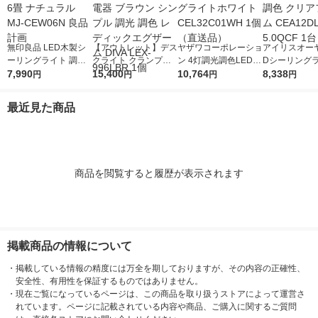
無印良品 LED木製シ
【アウトレット】デス
ヤザワコーポレーショ
アイリスオーヤ
ーリングライト 調光
クライト クランプ型
ン 4灯調光調色LEDシ
Dシーリングラ
調色機能付 6畳 ナチ
7,990
スワン電器 ブラウン
15,400
ーリングライトホワイ
10,764
2畳 調光調色
8,338
円
円
円
円
ュラル MJ-CEW06N
シンプル 調光 調色 レ
ト CEL32C01WH 1個
フレーム CEA1
良品計画
ディックエグザーム D
（直送品）
0QCF 1台
最近見た商品
IVA LEX-996LBR 1個
商品を閲覧すると履歴が表示されます
掲載商品の情報について
・
掲載している情報の精度には万全を期しておりますが、その内容の正確性、
安全性、有用性を保証するものではありません。
・
現在ご覧になっているページは、この商品を取り扱うストアによって運営さ
れています。ページに記載されている内容や商品、ご購入に関するご質問