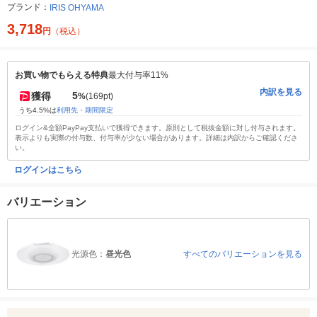
ブランド：
IRIS OHYAMA
3,718
円
（税込）
お買い物でもらえる特典
最大付与率11%
内訳を見る
5
獲得
%
(169pt)
うち4.5%は
利用先・期間限定
ログイン&全額PayPay支払いで獲得できます。原則として税抜金額に対し付与されます。
表示よりも実際の付与数、付与率が少ない場合があります。詳細は内訳からご確認くださ
い。
ログインはこちら
バリエーション
光源色：
昼光色
すべてのバリエーションを見る