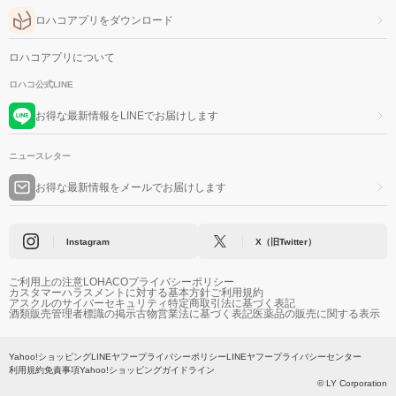
ロハコアプリをダウンロード
ロハコアプリについて
ロハコ公式LINE
お得な最新情報をLINEでお届けします
ニュースレター
お得な最新情報をメールでお届けします
Instagram
X（旧Twitter）
ご利用上の注意
LOHACOプライバシーポリシー
カスタマーハラスメントに対する基本方針
ご利用規約
アスクルのサイバーセキュリティ
特定商取引法に基づく表記
酒類販売管理者標識の掲示
古物営業法に基づく表記
医薬品の販売に関する表示
Yahoo!ショッピング
LINEヤフープライバシーポリシー
LINEヤフープライバシーセンター
利用規約
免責事項
Yahoo!ショッピングガイドライン
© LY Corporation