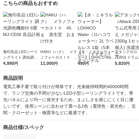
こちらの商品もおすすめ
無印良品 LEDシーリ
HAKU（ハク） メラ
【水・ミネラルウォー
アタックゼロ（A
ングライト 調光調色
ノフォーカスＩＶ 4
ター】LOHACO Wate
ZERO) ドラ
機能付 6畳 MJ-CE06
4,990
5ｇ 資生堂 おまけ
11,000
r（ロハコウォータ
490
詰め替え メガ
5,820
円
円
円
円
良品計画
付き
ー）2L ラベルレス 1
ボ 2300g 1
箱（5本入）（イチオ
個入) 洗濯洗剤
商品説明
シ） オリジナル
電気工事不要で取り付けが簡単です。光束維持時間約40000時間
で、ランプ交換の手間が少ないLED小型シーリングライトです。導
光パネルにより均一に発光するため、まぶしさを感じにくく目に優
しいです。使用シーンに合わせて選べる2色（電球色・昼光色）、玄
関・クローゼット・物置等などに最適です。
商品仕様/スペック