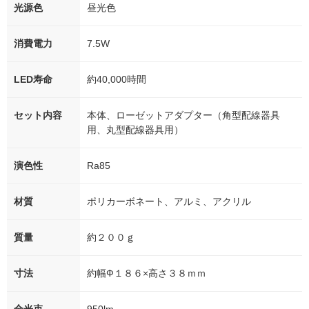
光源色
昼光色
消費電力
7.5W
LED寿命
約40,000時間
セット内容
本体、ローゼットアダプター（角型配線器具
用、丸型配線器具用）
演色性
Ra85
材質
ポリカーボネート、アルミ、アクリル
質量
約２００ｇ
寸法
約幅Ф１８６×高さ３８ｍｍ