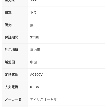
全光束
950lm
組立
不要
調光
無
保証期間
3年間
利用場所
屋内用
製造国
中国
定格電圧
AC100V
入力電流
0.13A
メーカー名
アイリスオーヤマ