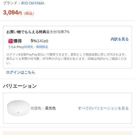
ブランド：
IRIS OHYAMA
3,094
円
（税込）
お買い物でもらえる特典
最大付与率7%
内訳を見る
5
獲得
%
(141pt)
うち4.5%は
利用先・期間限定
ログイン&全額PayPay支払いで獲得できます。原則として税抜金額に対し付与されます。
表示よりも実際の付与数、付与率が少ない場合があります。詳細は内訳からご確認くださ
い。
ログインはこちら
バリエーション
光源色：
昼光色
すべてのバリエーションを見る