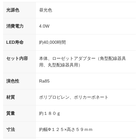
光源色
昼光色
消費電力
4.0W
LED寿命
約40,000時間
セット内容
本体、ローゼットアダプター（角型配線器具
用、丸型配線器具用）
演色性
Ra85
材質
ポリプロピレン、ポリカーボネート
質量
約１８０ｇ
寸法
約幅Ф１２５×高さ５９ｍｍ