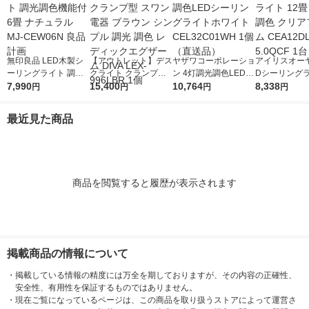
無印良品 LED木製シ
【アウトレット】デス
ヤザワコーポレーショ
アイリスオーヤ
ーリングライト 調光
クライト クランプ型
ン 4灯調光調色LEDシ
Dシーリングラ
調色機能付 6畳 ナチ
7,990
スワン電器 ブラウン
15,400
ーリングライトホワイ
10,764
2畳 調光調色
8,338
円
円
円
円
ュラル MJ-CEW06N
シンプル 調光 調色 レ
ト CEL32C01WH 1個
フレーム CEA1
良品計画
ディックエグザーム D
（直送品）
0QCF 1台
最近見た商品
IVA LEX-996LBR 1個
商品を閲覧すると履歴が表示されます
掲載商品の情報について
・
掲載している情報の精度には万全を期しておりますが、その内容の正確性、
安全性、有用性を保証するものではありません。
・
現在ご覧になっているページは、この商品を取り扱うストアによって運営さ