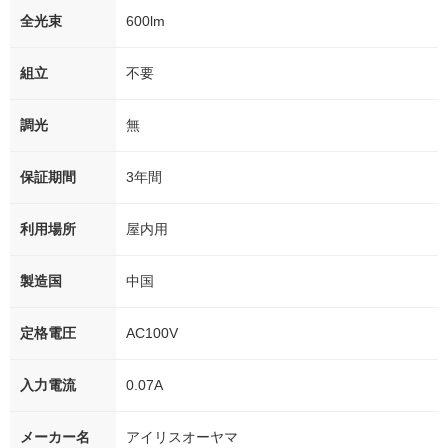
全光束
600lm
組立
不要
調光
無
保証期間
3年間
利用場所
屋内用
製造国
中国
定格電圧
AC100V
入力電流
0.07A
メーカー名
アイリスオーヤマ