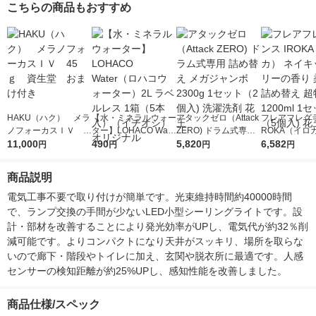
こちらの商品もおすすめ
HAKU（ハク） メラ
【水・ミネラルウォー
アタックゼロ（Attack
フレアフレグラ
ノフォーカスＩＶ 4
ター】LOHACO Wate
ZERO) ドラム式専用
ROKA（イロ
5ｇ 資生堂 おまけ
11,000
r（ロハコウォータ
490
詰め替え メガジャン
5,820
イキッドリリ
6,582
円
円
円
円
付き
ー）2L ラベルレス 1
ボ 2300g 1セット（2
柔軟剤 詰め替
箱（5本入）（イチオ
個入) 洗濯洗剤 花王
大 1200ml 
商品説明
シ） オリジナル
（5個入) 花王
電気工事不要で取り付けが簡単です。光束維持時間約40000時間
で、ランプ交換の手間が少ないLED小型シーリングライトです。設
計・部材を改善することにより発光効率がUPし、電気代が約32％削
減可能です。よりコンパクトになり天井がスッキリ、場所を取らな
いので廊下・階段やトイレに加え、玄関や脱衣所に最適です。人感
センサーの検知距離が約25%UPし、感知性能を改善しました。
商品仕様/スペック