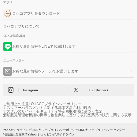
アプリ
ロハコアプリをダウンロード
ロハコアプリについて
ロハコ公式LINE
お得な最新情報をLINEでお届けします
ニュースレター
お得な最新情報をメールでお届けします
Instagram
X（旧Twitter）
ご利用上の注意
LOHACOプライバシーポリシー
カスタマーハラスメントに対する基本方針
ご利用規約
アスクルのサイバーセキュリティ
特定商取引法に基づく表記
酒類販売管理者標識の掲示
古物営業法に基づく表記
医薬品の販売に関する表示
Yahoo!ショッピング
LINEヤフープライバシーポリシー
LINEヤフープライバシーセンター
利用規約
免責事項
Yahoo!ショッピングガイドライン