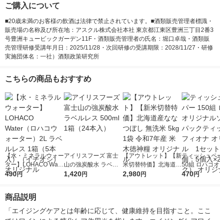
ご購入について
■20歳未満のお客様の飲酒は法律で禁止されています。■酒類販売管理者標識・
販売場の名称及び所在地：アスクル株式会社本社 東京都江東区豊洲三丁目2番3
号豊洲キュービックガーデン11F・酒類販売管理者の氏名：堀口卓哉・酒類販
売管理研修受講年月日：2025/11/28・次回研修の受講期限：2028/11/27・研修
実施団体名：一社）酒類政策研究所
こちらの商品もおすすめ
【水・ミネラルウォー
アイリスフーズ 富士
【アウトレット】【新
ティッシュペー
ター】LOHACO Wate
山の強炭酸水 ラベル
米切替特価】北海道産
50組 ロハコ
r（ロハコウォータ
490
レス 500ml 1箱（24
1,420
ななつぼし 無洗米 5k
2,980
ルソフトパッ
470
円
円
円
円
ー）2L ラベルレス 1
本入）
g 1袋 令和7年産 米 木
シュ フィオナ
箱（5本入）（イチオ
徳神糧 オリジナル
ナル 1セット
商品説明
シ） オリジナル
個：5個入×2
オリジナル
「エイジングケアとは年齢に応じて、健康維持を目指すこと。ここ