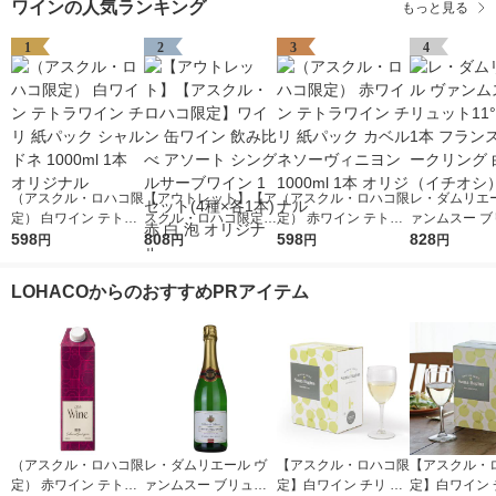
ワインの人気ランキング
もっと見る
オリジナル
1
2
3
4
（アスクル・ロハコ限
【アウトレット】【ア
（アスクル・ロハコ限
レ・ダムリエー
定） 白ワイン テトラ
スクル・ロハコ限定】
定） 赤ワイン テトラ
ァンムスー ブ
ワイン チリ 紙パック
598
ワイン 缶ワイン 飲み
808
ワイン チリ 紙パック
598
ト11°750ml 
828
円
円
円
円
シャルドネ 1000ml 1
比べ アソート シング
カベルネソーヴィニヨ
ンス スパーク
本 オリジナル
ルサーブワイン 1セッ
ン 1000ml 1本 オリジ
白 辛口（イチ
LOHACOからのおすすめPRアイテム
ト(4種×各1本) 赤 白
ナル
泡 オリジナル
（アスクル・ロハコ限
レ・ダムリエール ヴ
【アスクル・ロハコ限
【アスクル・
定） 赤ワイン テトラ
ァンムスー ブリュッ
定】白ワイン チリ サ
定】白ワイン 