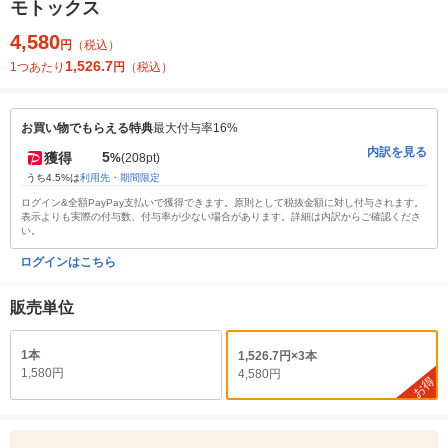
モトックス
4,580
円
（税込）
1,526.7
1つあたり
円
（税込）
お買い物でもらえる特典
最大付与率16%
内訳を見る
5
獲得
%
(208pt)
うち4.5%は
利用先・期間限定
ログイン&全額PayPay支払いで獲得できます。原則として税抜金額に対し付与されます。
表示よりも実際の付与数、付与率が少ない場合があります。詳細は内訳からご確認くださ
い。
ログインはこちら
販売単位
1本
1,526.7円×3本
1,580円
4,580円
お得