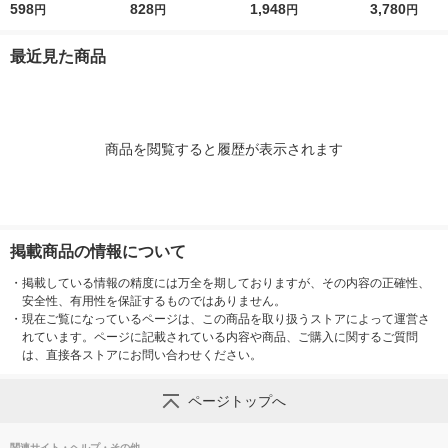
ワイン チリ 紙パック
598
ト11°750ml 1本 フラ
828
ンタ レジーナ BIB シ
1,948
ンタ レジーナ B
3,780
円
円
円
円
カベルネソーヴィニヨ
ンス スパークリング
ャルドネ 大容量 3L 1
ャルドネ 3L 
ン 1000ml 1本 オリジ
白 辛口（イチオシ）
個 辛口 オリジナル
オリジナル
最近見た商品
ナル
商品を閲覧すると履歴が表示されます
掲載商品の情報について
・
掲載している情報の精度には万全を期しておりますが、その内容の正確性、
安全性、有用性を保証するものではありません。
・
現在ご覧になっているページは、この商品を取り扱うストアによって運営さ
れています。ページに記載されている内容や商品、ご購入に関するご質問
は、直接各ストアにお問い合わせください。
ページトップへ
関連サイト・ヘルプ・その他