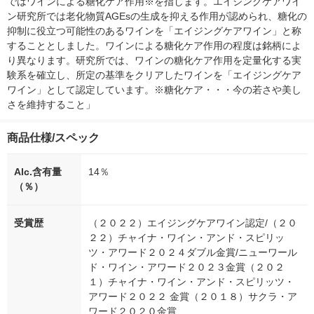
ではワインによる糖化ケア作用※を指します。エイジングケアワイ
ン研究所では老化物質AGEsの生成を抑える作用が認められ、糖化の
抑制に役立つ可能性のあるワインを「エイジングケアワイン」と称
することとしました。ワインによる糖化ケア作用の程度は銘柄によ
り異なります。研究所では、ワインの糖化ケア作用を定量化する実
験系を確立し、所定の基準をクリアしたワインを「エイジングケア
ワイン」として認定しています。※糖化ケア・・・今の若さや美し
さを維持すること」
商品仕様/スペック
Alc.含有量
14％
（％）
受賞歴
（２０２２）エイジングケアワイン認定/（２０
２２）チャイナ・ワイン・アンド・スピリッ
ツ・アワード２０２４ダブル金賞/ニューワール
ド・ワイン・アワード２０２３金賞（２０２
１）チャイナ・ワイン・アンド・スピリッツ・
アワード２０２２ 金賞（２０１８）サクラ・ア
ワード２０２０金賞