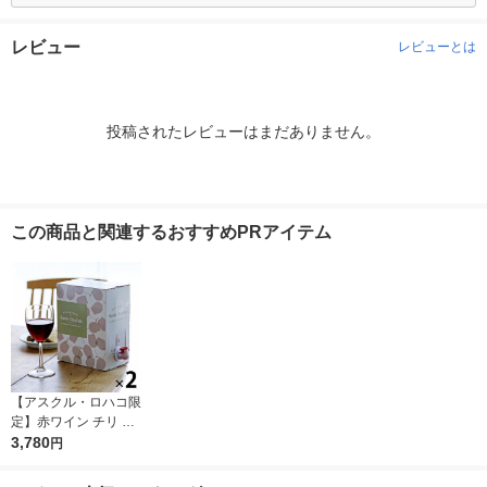
レビュー
レビューとは
投稿されたレビューはまだありません。
この商品と関連するおすすめPRアイテム
【アスクル・ロハコ限
定】赤ワイン チリ サ
ンタ レジーナ BIB カ
3,780
円
ベルネ ソーヴィニヨ
ン 3L 2個 フルボディ