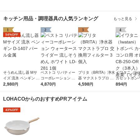
キッチン用品・調理器具の人気ランキング
もっと見る
1
2
3
4
54%OFF
そうめん流し器 Mサ
ベストコ リバティー
ブリタ（BRITA）浄水
イワタニ（Iwat
イズ 流氷 ペンギン D-
コーポレーション ウ
器 マクストラプロ 交
カセットボンベ
1407 パール金属
2,980
ォータースライダー
4,870
換用フィルター 3個入
4,598
ットコンロ用 
894
円
円
円
円
流しそうめん ホワイ
ジ CB-250-O
ト LD-281 1個
ク（3本入） 
LOHACOからのおすすめPRアイテム
（イチオシ）
43%OFF