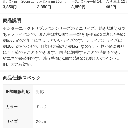
ルパン mini 20cm オ
ルパン mini 20cm カ
ースパン 片手鍋 14cm
のり 卓上 12切
リーブ A-78052 1個
3,850
フェラテ A-78053 1個
3,850
ステンレス 10年保証
3,850
個 海苔
482
円
円
円
円
仕切りフライパン I
仕切りフライパン I
ツヴィリングJ.A.ヘン
H・ガス火対応 アーネ
H・ガス火対応 アーネ
ケルスジャパン
商品説明
スト
スト
センターエッグトリプルパンシリーズのミニサイズ。焼き場所が3つ
あるフライパンで、まん中は卵1個で玉子焼きを作るのに適した幅の
約5.5cmでお弁当にちょうどいいサイズです。フライパンサイズは
約20cmの小ぶりで、仕切りの高さが約3cmなので、汁物が隣に移り
にくく茹でることもできます。同時に調理することで時短もでき、
省エネで経済的です。洗う手間が1回で済むのも嬉しいポイント。
IH、ガス火対応。
商品仕様/スペック
IH調理器対応
対応
カラー
ミルク
サイズ
20cm