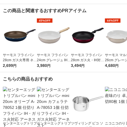
この商品と関連するおすすめPRアイテム
45%OFF
44%OFF
サーモス フライパン
サーモス フライパン
サーモス フライパン
サーモス マル
28cm ガス火専用 ネイ
24cm グレージュ IH/
28cm ガス火・IH対応
26cm グレージ
ビー KFI-028 NVY 1個
2,699
ガス火対応 KFO-024
3,980
レッド KFM-028 R1個
3,494
ガス火対応 KF
4,680
円
円
円
円
GG 1個 深型設計 軽量
W GG1個 深
フッ素化合物不使用
量 フッ素化合
こちらの商品もおすすめ
用
センターエッグトリプ
センターエッグトリプ
ツヴィリング ピコ ソ
ニコニコのり 