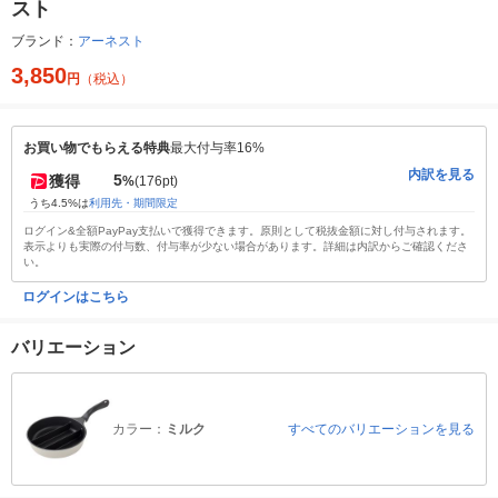
スト
ブランド：
アーネスト
3,850
円
（税込）
お買い物でもらえる特典
最大付与率16%
内訳を見る
5
獲得
%
(176pt)
うち4.5%は
利用先・期間限定
ログイン&全額PayPay支払いで獲得できます。原則として税抜金額に対し付与されます。
表示よりも実際の付与数、付与率が少ない場合があります。詳細は内訳からご確認くださ
い。
ログインはこちら
バリエーション
カラー：
ミルク
すべてのバリエーションを見る