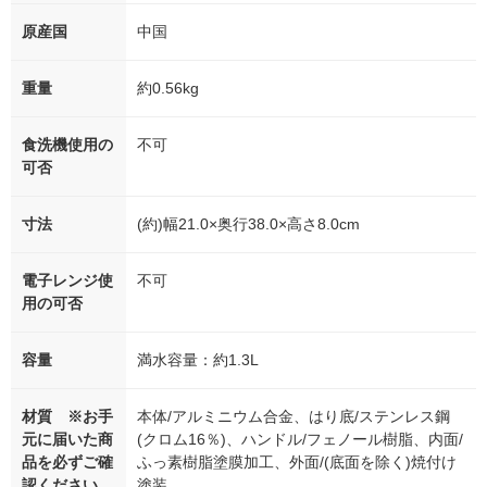
原産国
中国
重量
約0.56kg
食洗機使用の
不可
可否
寸法
(約)幅21.0×奥行38.0×高さ8.0cm
電子レンジ使
不可
用の可否
容量
満水容量：約1.3L
材質 ※お手
本体/アルミニウム合金、はり底/ステンレス鋼
元に届いた商
(クロム16％)、ハンドル/フェノール樹脂、内面/
品を必ずご確
ふっ素樹脂塗膜加工、外面/(底面を除く)焼付け
認ください
塗装