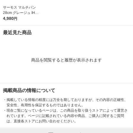
サーモス マルチパン
28cm グレージュ IH/
ガス火対応 KFOー028
4,980
円
W GG1個 深型設計 軽
量 フッ素化合物不使
最近見た商品
用
商品を閲覧すると履歴が表示されます
掲載商品の情報について
・
掲載している情報の精度には万全を期しておりますが、その内容の正確性、
安全性、有用性を保証するものではありません。
・
現在ご覧になっているページは、この商品を取り扱うストアによって運営さ
れています。ページに記載されている内容や商品、ご購入に関するご質問
は、直接各ストアにお問い合わせください。