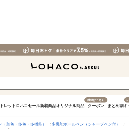
獲得はこちら
レ
トレット
ロハコセール
新着商品
オリジナル商品
クーポン
まとめ割
キ
ン（単色・多色・多機能）
多機能ボールペン（シャープペン付）