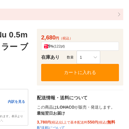
 0.5m
2,680
円
（税込）
ラー ブ
5
%
(122pt)
在庫あり
1
数量
カートに入れる
配送情報・送料について
内訳を見る
この商品は
LOHACO
が販売・発送します。
最短翌日お届け
されます。表示より
い。
3,780
550
無料
円
(税込)以上で基本配送料
円
(税込)
配送料について