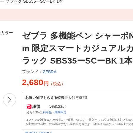
ブラック SBS35ーSCーBK 1本
ゼブラ 多機能ペン シャーボNu
m 限定スマートカジュアルカ
ラック SBS35ーSCーBK 1本
ブランド：
ZEBRA
2,680
円
（税込）
お買い物でもらえる特典
最大付与率7%
5
獲得
%
(122pt)
うち4.5%は
利用先・期間限定
ログイン&全額PayPay支払いで獲得できます。原則として税抜金額に対し付与
も実際の付与数、付与率が少ない場合があります。詳細は内訳からご確認くださ