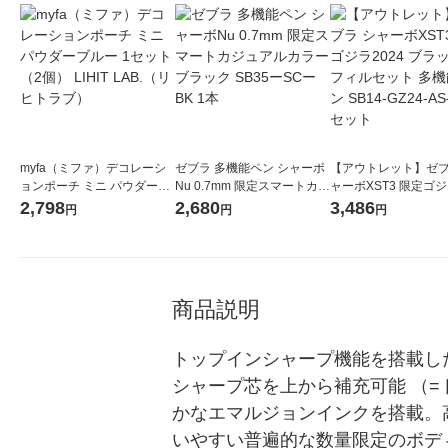
myfa（ミファ）デコレーシ
ゼブラ 多機能ペン シャーボ
【アウトレット】ゼブ
ョンポーチ ミニ パウダーブ
Nu 0.7mm 限定スマートカジ
ャーボXST3 限定ゴジ
ルー 1セット（2個） LIHIT L
ュアルカラー ブラック SB3
4 ブラック リフィル
2,798
2,680
3,486
円
円
円
AB.（リヒトラブ）
5ーSCーBK 1本
多機能ペン SB14-GZ2
BK 1セット
商品説明
トップインシャープ機能を搭載し
シャープ芯を上から補充可能 （
かなエマルジョンインクを搭載。
いやすい普遍的な数量限定のボデ