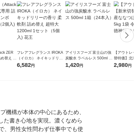
ck ZER
フレアフレグランス IROKA
アイリスフーズ 富士山の強
【アウトレット
詰め替え メ
（イロカ） ネイキッドリリ
炭酸水 ラベルレス 500ml 1
替特価】北海道
 1セット
ーの香り 柔軟剤 詰め替え 超
箱（24本入）
し 無洗米 5kg
6,582
1,420
2,980
円
円
円
 花王
特大 1200ml 1セット（5個
米 木徳神糧 オ
入) 花王
ープ機構が本体の中心にあるため、
した書き心地を実現。濃くなめら
で、男性女性問わず仕事中でも使