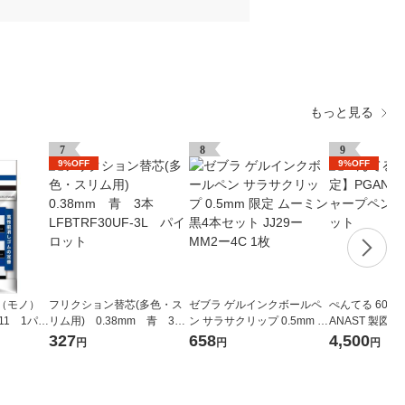
もっと見る
7
8
9
9%OFF
9%OFF
（モノ）
フリクション替芯(多色・ス
ゼブラ ゲルインクボールペ
ぺんてる 60周
11 1パ
リム用) 0.38mm 青 3
ン サラサクリップ 0.5mm 限
ANAST 製図
トンボ鉛筆
本 LFBTRF30UF-3L パイ
定 ムーミン 黒4本セット JJ2
シル 3本 1セッ
327
658
4,500
円
円
円
ロット
9ーMM2ー4C 1枚