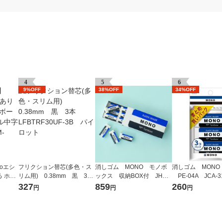
4
5
6
9%OFF
38%OFF
34%OFF
oエシ
フリクション替芯(多色・ス
消しゴム MONO モノボ
消しゴム MONO
 ホワ
リム用) 0.38mm 黒 3
ックス 収納BOX付 JHA-0
PE-04A JCA-3
ノック
本 LFBTRF30UF-3B パイ
61 1個（小サイズ18個入）
ック（3個入） 
327
859
260
円
円
円
LM-6
ロット
トンボ鉛筆