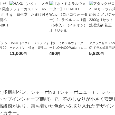
ラ シ
HAKU（ハク） メラノフォ
【水・ミネラルウォータ
アタックゼロ（Atta
ラ202
ーカスＩＶ 45ｇ 資生
ー】LOHACO Water（ロハ
O) ドラム式専用 
セット
堂 おまけ付き
コウォーター）2L ラベルレ
ガジャンボ 2300g
11,000
490
5,820
円
円
円
4-AS-
ス 1箱（5本入）（イチオ
（2個入) 洗濯洗剤
シ） オリジナル
た多機能ペン、シャーボNu（シャーボニュー）。シャ
=トップインシャープ機能）で、芯のしなりが小さく安定
高級感があり、落ち着いた色合いを取り入れたデザイン
ィカラー。