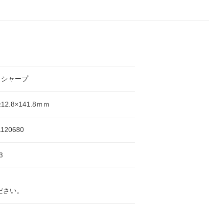
＋シャープ
2.8×141.8ｍｍ
1120680
3
ださい。