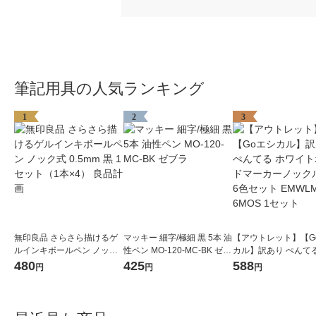
筆記用具の人気ランキング
1
2
3
無印良品 さらさら描けるゲ
マッキー 細字/極細 黒 5本 油
【アウトレット】【G
ルインキボールペン ノック
性ペン MO-120-MC-BK ゼブ
カル】訳あり ぺんてる
式 0.5mm 黒 1セット（1本×
ラ
イトボードマーカー
480
425
588
円
円
円
4） 良品計画
ル中字6色セット EMW
MOS 1セット