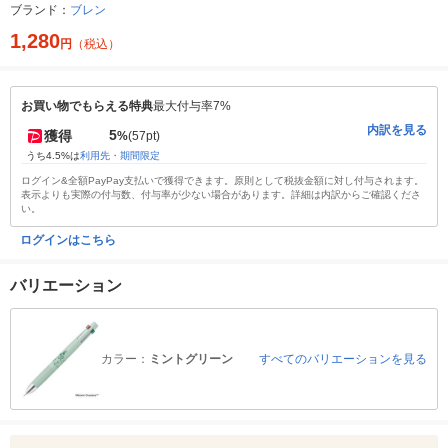
ブランド：
ブレン
1,280
円
（税込）
お買い物でもらえる特典
最大付与率7%
内訳を見る
5
獲得
%
(57pt)
うち4.5%は
利用先・期間限定
ログイン&全額PayPay支払いで獲得できます。原則として税抜金額に対し付与されます。
表示よりも実際の付与数、付与率が少ない場合があります。詳細は内訳からご確認くださ
い。
ログインはこちら
バリエーション
カラー：
ミントグリーン
すべてのバリエーションを見る