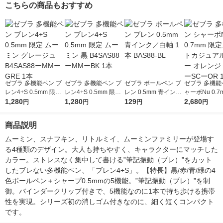
こちらの商品もおすすめ
ゼブラ 多機能ペン ブ
ゼブラ 多機能ペン ブ
ゼブラ ボールペン ブ
ゼブラ 多機能
レン4+S 0.5mm 限定
レン4+S 0.5mm 限定
レン 0.5mm 青インク
ャーボNu 0.7
ムーミン グレージュ
1,280
ムーミン 黒 B4SAS88
1,280
／白軸 1本 BAS88-BL
129
スマートカジ
2,680
円
円
円
円
B4SAS88ーMMーGR
ーMMーBK 1本
ラー オレンジ 
E 1本
SCーOR 1本
商品説明
ムーミン、スナフキン、リトルミイ、ムーミンファミリーが登場す
る4種類のデザイン。大人も持ちやすく、キャラクターにマッチした
カラー。ストレスなく集中して書ける”筆記振動（ブレ）”をカット
したブレない多機能ペン、「ブレン4+S」。【特長】黒/赤/青/緑の4
色ボールペン＋シャープ0.5mmの5機能。”筆記振動（ブレ）”を制
御。バインダークリップ付きで、5機能なのに1本で持ち歩ける携帯
性を実現。シリーズ初の消しゴム付きなのに、細く短くコンパクト
です。