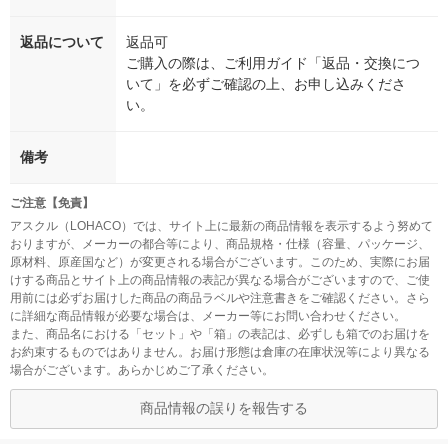
返品について
返品可
ご購入の際は、ご利用ガイド「返品・交換につ
いて」を必ずご確認の上、お申し込みくださ
い。
備考
ご注意【免責】
アスクル（LOHACO）では、サイト上に最新の商品情報を表示するよう努めて
おりますが、メーカーの都合等により、商品規格・仕様（容量、パッケージ、
原材料、原産国など）が変更される場合がございます。このため、実際にお届
けする商品とサイト上の商品情報の表記が異なる場合がございますので、ご使
用前には必ずお届けした商品の商品ラベルや注意書きをご確認ください。さら
に詳細な商品情報が必要な場合は、メーカー等にお問い合わせください。
また、商品名における「セット」や「箱」の表記は、必ずしも箱でのお届けを
お約束するものではありません。お届け形態は倉庫の在庫状況等により異なる
場合がございます。あらかじめご了承ください。
商品情報の誤りを報告する