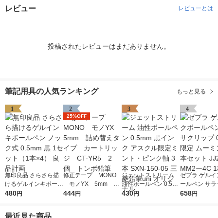
レビュー
レビューとは
投稿されたレビューはまだありません。
筆記用具の人気ランキング
もっと見る
1
2
3
4
25%OFF
無印良品 さらさら描
修正テープ MONO
ジェットストリーム
ゼブラ ゲルイ
けるゲルインキボール
モノYX 5mm 詰
油性ボールペン 0.5m
ールペン サラ
ペン ノック式 0.5mm
480
め替えタイプ カート
444
m 黒インク アスクル
430
ップ 0.5mm 
658
円
円
円
円
黒 1セット（1本×4）
リッジ CT-YR5 2
限定ミント・ピンク軸
ミン 黒4本セッ
良品計画
個 トンボ鉛筆
3本 SXN-150-05 三菱
9ーMM2ー4C
最近見た商品