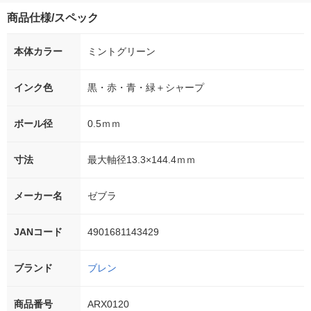
商品仕様/スペック
本体カラー
ミントグリーン
インク色
黒・赤・青・緑＋シャープ
ボール径
0.5ｍｍ
寸法
最大軸径13.3×144.4ｍｍ
メーカー名
ゼブラ
JANコード
4901681143429
ブランド
ブレン
商品番号
ARX0120