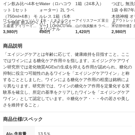
ワインメーカーソムリ
【水・ミネラルウォー
アイリスフーズ 富士
【アウトレッ
エ厳選 デイリーイタ
ター】LOHACO Wate
山の強炭酸水 ラベル
米切替特価】
リア赤ワイン飲み比べ
3,980
r（ロハコウォータ
490
レス 500ml 1箱（24
1,420
ななつぼし 無洗
2,980
円
円
円
円
4本セット 1セット（7
ー）2L ラベルレス 1
本入）
g 1袋 令和7年
50ml×4本） モンテ物
箱（5本入）（イチオ
徳神糧 オリジ
商品説明
産 飲み比べ
シ） オリジナル
「エイジングケアとは年齢に応じて、健康維持を目指すこと。ここ
ではワインによる糖化ケア作用※を指します。エイジングケアワイ
ン研究所では老化物質AGEsの生成を抑える作用が認められ、糖化の
抑制に役立つ可能性のあるワインを「エイジングケアワイン」と称
することとしました。ワインによる糖化ケア作用の程度は銘柄によ
り異なります。研究所では、ワインの糖化ケア作用を定量化する実
験系を確立し、所定の基準をクリアしたワインを「エイジングケア
ワイン」として認定しています。※糖化ケア・・・今の若さや美し
さを維持すること」
商品仕様/スペック
Alc.含有量
13.5％