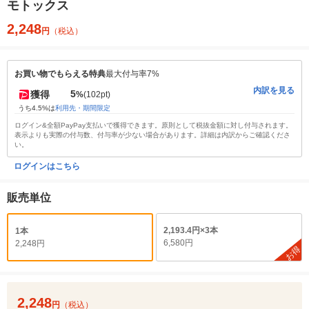
モトックス
2,248
円
（税込）
お買い物でもらえる特典
最大付与率7%
内訳を見る
5
獲得
%
(102pt)
うち4.5%は
利用先・期間限定
ログイン&全額PayPay支払いで獲得できます。原則として税抜金額に対し付与されます。
表示よりも実際の付与数、付与率が少ない場合があります。詳細は内訳からご確認くださ
い。
ログインはこちら
販売単位
2,193.4円×3本
1本
6,580円
2,248円
お得
2,248
円
（税込）