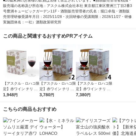
■20歳未満のお客様の飲酒は法律で禁止されています。■酒類販売管理者標識・
販売場の名称及び所在地：アスクル株式会社本社 東京都江東区豊洲三丁目2番3
号豊洲キュービックガーデン11F・酒類販売管理者の氏名：堀口卓哉・酒類販
売管理研修受講年月日：2025/11/28・次回研修の受講期限：2028/11/27・研修
実施団体名：一社）酒類政策研究所
この商品と関連するおすすめPRアイテム
【アスクル・ロハコ限
【アスクル・ロハコ限
【アスクル・ロハコ限
定】赤ワイン チリ サ
定】赤ワイン チリ サ
定】赤ワイン チリ サ
ンタ レジーナ BIB カ
1,948
ンタ レジーナ BIB カ
3,780
ンタ レジーナ BIB カ
7,380
円
円
円
ベルネ ソーヴィニヨ
ベルネ ソーヴィニヨ
ベルネ ソーヴィニヨ
ン 3L 1個 フルボディ
ン 3L 2個 フルボディ
ン 3L 4個 フルボディ
こちらの商品もおすすめ
オリジナル
オリジナル
オリジナル