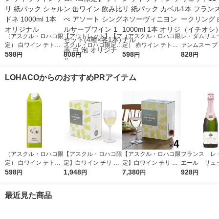
（アスクル・ロハコ限
【アウトレット】【ア
（アスクル・ロハコ限
レ・ダムリエー
定） 白ワイン テトラ
スクル・ロハコ限定】
定） 赤ワイン テトラ
ァンムスー ブ
ワイン チリ 紙パック
598
ワイン 缶ワイン 飲み
808
ワイン チリ 紙パック
598
ト11°750ml 
828
円
円
円
円
シャルドネ 1000ml 1
比べ アソート シング
カベルネソーヴィニヨ
ンス スパーク
本 オリジナル
ルサーブワイン 1セッ
ン 1000ml 1本 オリジ
白 辛口（イチ
LOHACOからのおすすめPRアイテム
ト(4種×各1本) 赤 白
ナル
泡 オリジナル
（アスクル・ロハコ限
【アスクル・ロハコ限
【アスクル・ロハコ限
フランス レ
定） 白ワイン テトラ
定】白ワイン チリ サ
定】白ワイン チリ サ
エール リュ
ワイン チリ 紙パック
598
ンタ レジーナ BIB シ
1,948
ンタ レジーナ BIB シ
7,380
スパークリン
928
円
円
円
円
シャルドネ 1000ml 1
ャルドネ 大容量 3L 1
ャルドネ 3L 4個 辛口
ン ロゼ 辛
本 オリジナル
個 辛口 オリジナル
オリジナル
50ml 1本 
最近見た商品
販売 ヴァン