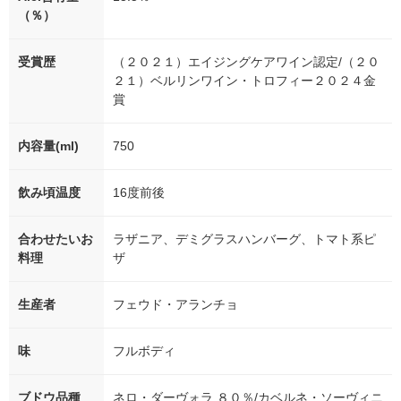
（％）
受賞歴
（２０２１）エイジングケアワイン認定/（２０
２１）ベルリンワイン・トロフィー２０２４金
賞
内容量(ml)
750
飲み頃温度
16度前後
合わせたいお
ラザニア、デミグラスハンバーグ、トマト系ピ
料理
ザ
生産者
フェウド・アランチョ
味
フルボディ
ブドウ品種
ネロ・ダーヴォラ ８０％/カベルネ・ソーヴィニ