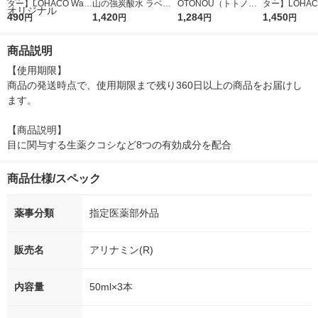
ター】LOHACO Wate
山の強炭酸水 ラベル
OTONOU（トトノ
ター】LOHACO
r（ロハコウォータ
490
レス 500ml 1箱（24
1,420
ウ） by BLACK無糖 5
1,284
r 410ml 1箱
1,450
円
円
円
円
ー）2L ラベルレス 1
本入）
00ml 1セット（6本）
入）ラベルレ
箱（5本入）（イチオ
オシ） オリジ
商品説明
シ） オリジナル
【使用期限】

商品の発送時点で、使用期限まで残り360日以上の商品をお届けし
ます。

【商品説明】

目に関与する生薬クコシなど8つの有効成分を配合
商品仕様/スペック
薬事分類
指定医薬部外品
販売名
アリナミン(R)
内容量
50ml×3本