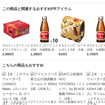
この商品と関連するおすすめPRアイテム
オロナミンCドリンク
オロナミンCドリンク
オロナミンC ロイヤ
オロナミンC
ギフトデザイン（30
10本 大塚製薬 栄養
ルポリス 6本 大塚製
20本 大塚製
本入）1箱 大塚製薬
3,980
ドリンク（イチオシ）
1,380
薬 栄養ドリンク
810
ドリンク（イ
2,700
円
円
円
円
こちらの商品もおすすめ
【水・ミネラルウォー
アイリスフーズ 富士
UCC上島珈琲 UCC T
【水・ミネラ