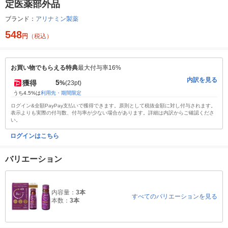
定医薬部外品
ブランド：
アリナミン製薬
548
円
（税込）
お買い物でもらえる特典
最大付与率16%
内訳を見る
5
獲得
%
(23pt)
うち4.5%は
利用先・期間限定
ログイン&全額PayPay支払いで獲得できます。原則として税抜金額に対し付与されます。
表示よりも実際の付与数、付与率が少ない場合があります。詳細は内訳からご確認くださ
い。
ログインはこちら
バリエーション
内容量：
3本
すべてのバリエーションを見る
本数：
3本