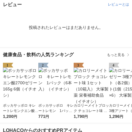
レビュー
レビューとは
投稿されたレビューはまだありません。
健康食品・飲料の人気ランキング
もっと見る
1
2
3
4
ポッカサッポロ キレ
ポッカサッポロ キレ
カロリーメイトブロッ
カロリーメイ
ートレモンクエン酸2
ートレモン 1パック
ク チョコレート味 1
3種アソート（
700ゼリー165g 6個
1,200
（6本入）（イチオ
771
セット（10箱入） 大
1,790
個） 1セット(
1,296
円
円
円
円
（イチオシ）
シ）
塚製薬 栄養補助食品
5g）×6） 大
（イチオシ）
LOHACOからのおすすめPRアイテム