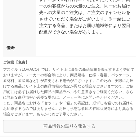
一のお客様からの大量のご注文、同一のお届け
先への大量のご注文は、ご注文のキャンセルを
させていただく場合がございます。※一緒にご
注文する商品、またはお届け地域等により翌日
配達ができない場合があります。
備考
ご注意【免責】
アスクル（LOHACO）では、サイト上に最新の商品情報を表示するよう努めて
おりますが、メーカーの都合等により、商品規格・仕様（容量、パッケージ、
原材料、原産国など）が変更される場合がございます。このため、実際にお届
けする商品とサイト上の商品情報の表記が異なる場合がございますので、ご使
用前には必ずお届けした商品の商品ラベルや注意書きをご確認ください。さら
に詳細な商品情報が必要な場合は、メーカー等にお問い合わせください。
また、商品名における「セット」や「箱」の表記は、必ずしも箱でのお届けを
お約束するものではありません。お届け形態は倉庫の在庫状況等により異なる
場合がございます。あらかじめご了承ください。
商品情報の誤りを報告する