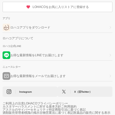
LOHACOをお気に入りストアに登録する
アプリ
ロハコアプリをダウンロード
ロハコアプリについて
ロハコ公式LINE
お得な最新情報をLINEでお届けします
ニュースレター
お得な最新情報をメールでお届けします
Instagram
X（旧Twitter）
ご利用上の注意
LOHACOプライバシーポリシー
カスタマーハラスメントに対する基本方針
ご利用規約
アスクルのサイバーセキュリティ
特定商取引法に基づく表記
酒類販売管理者標識の掲示
古物営業法に基づく表記
医薬品の販売に関する表示