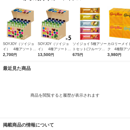
SOYJOY（ソイジョ
SOYJOY（ソイジョ
ソイジョイ 5種アソー
カロリーメイ
イ） 4種アソートセ
イ） 4種アソート
トセット(フルーツ＆
ク 4種類ア
ット 1箱（20本入）
2,700
1セット（1箱（20本
13,500
ベイクドチーズ・バナ
675
（チーズ・チ
3,980
円
円
円
円
大塚製薬
入）×5） 大塚製薬
ナ・ホワイトチョコ＆
ープル・バニラ
レモン・サツマイモ・
箱） 20 箱
最近見た商品
イチジク＆レーズン
薬 栄養補助食
各1本)
商品を閲覧すると履歴が表示されます
掲載商品の情報について