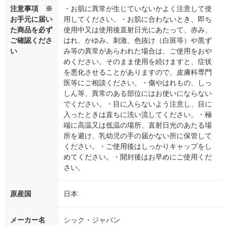
注意事項 ※
・お肌に異常が生じていないかよく注意して使
お手元に届い
用してください。・お肌に合わないとき、即ち
た商品を必ず
使用中又は使用後直射日光にあたって、赤み、
ご確認くださ
はれ、かゆみ、刺激、色抜け（白斑等）や黒ず
い
み等の異常があらわれた場合は、ご使用をおや
めください。そのまま使用を続けますと、症状
を悪化させることがありますので、皮膚科専門
医等にご相談ください。・傷やはれもの、しっ
しん等、異常のある部位にはお使いにならない
でください。・目に入らないよう注意し、目に
入ったときは直ちに洗い流してください。・極
端に高温又は低温の場所、直射日光のあたる場
所を避け、乳幼児の手の届かない所に保管して
ください。・ご使用後はしっかりキャップをし
めてください。・開封後はお早めにご使用くだ
さい。
原産国
日本
メーカー名
シック・ジャパン