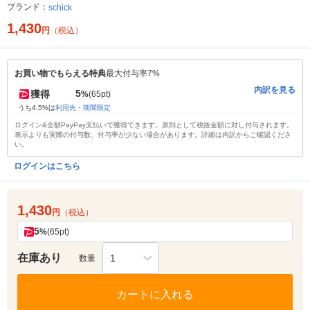
ブランド：
schick
1,430
円
（税込）
お買い物でもらえる特典
最大付与率7%
内訳を見る
5
獲得
%
(65pt)
うち4.5%は
利用先・期間限定
ログイン&全額PayPay支払いで獲得できます。原則として税抜金額に対し付与されます。
表示よりも実際の付与数、付与率が少ない場合があります。詳細は内訳からご確認くださ
い。
ログインはこちら
1,430
円
（税込）
5
%
(65pt)
在庫あり
1
数量
カートに入れる