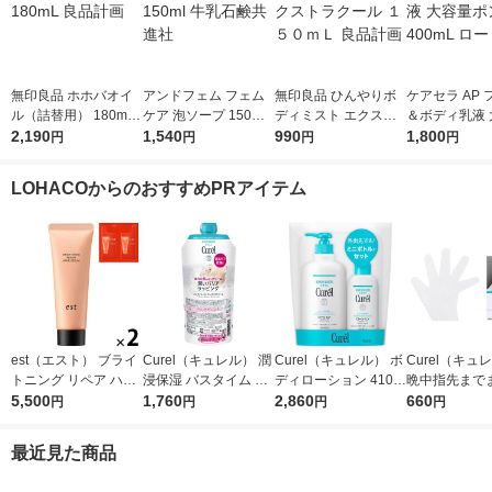
無印良品 ホホバオイ
アンドフェム フェム
無印良品 ひんやりボ
ケアセラ AP
ル（詰替用） 180mL
ケア 泡ソープ 150ml
ディミスト エクスト
＆ボディ乳液 
良品計画
2,190
牛乳石鹸共進社
1,540
ラクール １５０ｍＬ
990
ポンプ 400m
1,800
円
円
円
円
良品計画
製薬
LOHACOからのおすすめPRアイテム
est（エスト） ブライ
Curel（キュレル） 潤
Curel（キュレル） ボ
Curel（キュ
トニング リペア ハン
浸保湿 バスタイム モ
ディローション 410m
晩中指先まで
ドセラム おまけ付き
5,500
イストバリアクリーム
1,760
L+110mLセット 花王
2,860
守る お手入れ
660
円
円
円
円
つけかえ用 310g 花王
ハンドケアマス
敏感肌 乾燥ケア
花王
最近見た商品