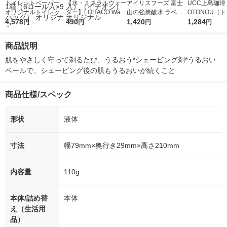
トイレットペーパー
【水・ミネラルウォー
アイリスフーズ 富士
UCC上島珈琲 
オリジナルトイレット
ター】LOHACO Wate
山の強炭酸水 ラベル
OTONOU（
ロール スマートエコ
4,578
r（ロハコウォータ
490
レス 500ml 1箱（24
1,420
ウ） by BLAC
1,284
円
円
円
円
ノミー シングル 120
ー）2L ラベルレス 1
本入）
00ml 1セッ
m パルプ PEFC認証紙
箱（5本入）（イチオ
商品説明
1箱（6ロール入×9パ
シ） オリジナル
ック） オリジナル
肌をやさしく守って剃るたび、うるおう*シェービング剤*うるおい
ベールで、シェービング後の肌もうるおいが続くこと
商品仕様/スペック
形状
液体
寸法
幅79mm×奥行き29mm×高さ210mm
内容量
110g
本体/詰め替
本体
え（生活用
品）