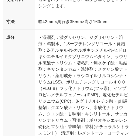
シングします。
寸法
幅42mm×奥行き35mm×高さ163mm
成分
・湿潤剤：濃グリセリン、ジグリセリン・溶
剤：精製水、1,3ーブチレングリコール・発泡
剤：2-アルキル-N-カルボキシメチル-N-ヒドロ
キシエチルイミダゾリニウムベタイン、ラウリ
ル硫酸ナトリウム・増粘剤：無水ケイ酸・粘結
剤：キサンタンガム・洗浄剤：メタリン酸ナト
リウム・薬用成分：ラウロイルサルコシンナト
リウム(LSS)、ポリエチレングリコール４００
（PEG-8）フッ化ナトリウム(フッ素)、イソプ
ロピルメチルフェノール(IPMP)、塩化セチルピ
リジニウム(CPC)、β-グリチルレチン酸・pH調
整剤：クエン酸ナトリウム、水酸化ナトリウ
ム、クエン酸・甘味剤：キシリトール、サッカ
リンナトリウム・可溶剤：ポリオキシエチレン
硬化ヒマシ油・香味剤：香料(ナチュラルシトラ
スミント)・清涼剤：L-メントール・コーティン