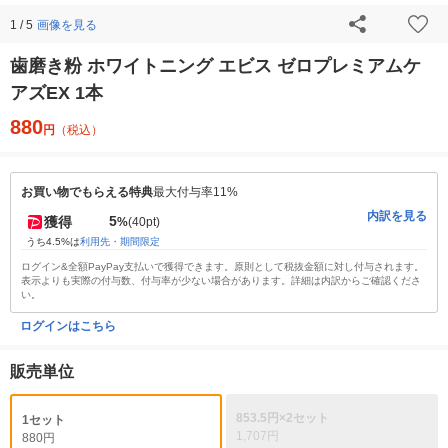
画像を見る
1 / 5
歯磨き粉 ホワイトニング エビス ゼロプレミアムケ
アズEX 1本
880
円
（税込）
お買い物でもらえる特典
最大付与率11%
内訳を見る
5
獲得
%
(40pt)
うち4.5%は
利用先・期間限定
ログイン&全額PayPay支払いで獲得できます。原則として税抜金額に対し付与されます。
表示よりも実際の付与数、付与率が少ない場合があります。詳細は内訳からご確認くださ
い。
ログインはこちら
販売単位
853.5円×2セット
1セット
1,707円
880円