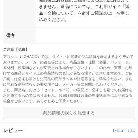
開封後はお客様のご都合による返品はお受けで
きません。返品については、ご利用ガイド「返
品・交換について」を必ずご確認の上、お申し
込みください。
備考
ご注意【免責】
アスクル（LOHACO）では、サイト上に最新の商品情報を表示するよう努めて
おりますが、メーカーの都合等により、商品規格・仕様（容量、パッケージ、
原材料、原産国など）が変更される場合がございます。このため、実際にお届
けする商品とサイト上の商品情報の表記が異なる場合がございますので、ご使
用前には必ずお届けした商品の商品ラベルや注意書きをご確認ください。さら
に詳細な商品情報が必要な場合は、メーカー等にお問い合わせください。
また、商品名における「セット」や「箱」の表記は、必ずしも箱でのお届けを
お約束するものではありません。お届け形態は倉庫の在庫状況等により異なる
場合がございます。あらかじめご了承ください。
商品情報の誤りを報告する
レビュー
レビューとは