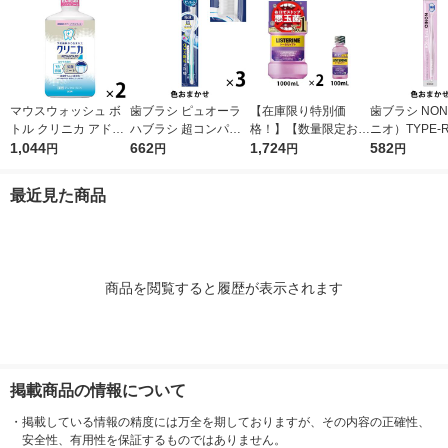
マウスウォッシュ ボ
歯ブラシ ピュオーラ
【在庫限り特別価
歯ブラシ NON
トル クリニカ アドバ
ハブラシ 超コンパク
格！】【数量限定お得
ニオ）TYPE-R
ンテージ デンタルリ
1,044
ト ふつう 1セット（3
662
セット】リステリン
1,724
つう 1セット
582
円
円
円
円
ンス 低刺激タイプ ノ
本）花王
トータルケアプラス 1
口臭予防 歯垢
ンアルコール 900mL
000ml×2本+100ml×1
イオン
最近見た商品
1セット（2本） ライ
本 マウスウォッシュ
オン
医薬部外品
商品を閲覧すると履歴が表示されます
掲載商品の情報について
・
掲載している情報の精度には万全を期しておりますが、その内容の正確性、
安全性、有用性を保証するものではありません。