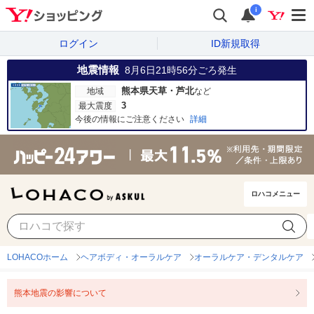
i
ログイン
ID新規取得
地震情報
8月6日21時56分
ごろ発生
熊本県天草・芦北
地域
など
3
最大震度
今後の情報にご注意ください
詳細
ロハコメニュー
LOHACOホーム
ヘアボディ・オーラルケア
オーラルケア・デンタルケア
熊本地震の影響について