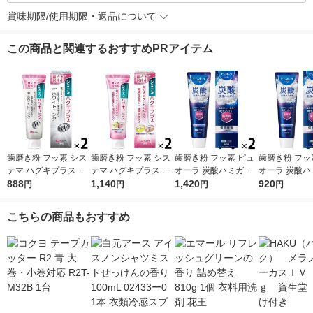
賞味期限/使用期限・返品について
この商品と関連するおすすめPRアイテム
歯磨き粉 フッ素 シス
歯磨き粉 フッ素 シス
歯磨き粉 フッ素 ピュ
歯磨き粉 フッ
テマ ハグキプラスW
テマ ハグキプラス ハ
オーラ 炭酸ハミガキ
オーラ 炭酸ハ
ホワイトニング ハミ
888
ミガキ 組織修復成分
1,140
95g クリスタルソーダ
1,420
95g クリス
920
円
円
円
円
ガキ 高濃度フッ素配
ダブル配合 歯周病予
花王 炭酸洗浄 歯周病
花王 炭酸洗浄
合 歯周病予防 95g 1
防 90g 1セット（2
予防 1セット（2本）
予防 1本
こちらの商品もおすすめ
セット（2本） ライオ
本） ライオン
ン