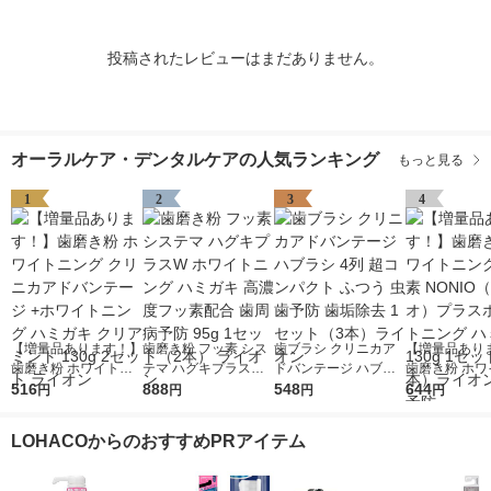
投稿されたレビューはまだありません。
オーラルケア・デンタルケアの人気ランキング
もっと見る
1
2
3
4
【増量品あります！】
歯磨き粉 フッ素 シス
歯ブラシ クリニカア
【増量品あり
歯磨き粉 ホワイトニ
テマ ハグキプラスW
ドバンテージ ハブラ
歯磨き粉 ホワ
ング クリニカアドバ
516
ホワイトニング ハミ
888
シ 4列 超コンパクト
548
ング フッ素 N
644
円
円
円
円
ンテージ +ホワイトニ
ガキ 高濃度フッ素配
ふつう 虫歯予防 歯垢
（ノニオ）プ
ング ハミガキ クリア
合 歯周病予防 95g 1
除去 1セット（3本）
イトニング ハ
LOHACOからのおすすめPRアイテム
ミント 130g 2セット
セット（2本） ライオ
ライオン
130g 1セッ
ライオン
ン
ライオン 口臭