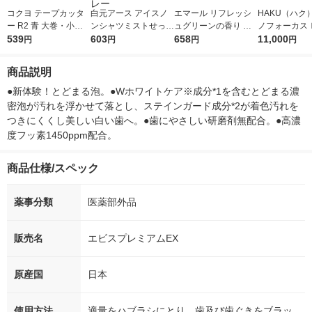
コクヨ テープカッタ
白元アース アイスノ
エマール リフレッシ
HAKU（ハク
ー R2 青 大巻・小巻
ンシャツミストせっけ
ュグリーンの香り 詰
ノフォーカス
対応 R2T-M32B 1台
539
んの香り 100mL 0243
603
め替え 810g 1個 衣料
658
5ｇ 資生堂
11,000
円
円
円
円
3ー0 1本 衣類冷感ス
用洗剤 花王
付き
プレー
商品説明
●新体験！とどまる泡。●Wホワイトケア※成分*1を含むとどまる濃
密泡が汚れを浮かせて落とし、ステインガード成分*2が着色汚れを
つきにくくし美しい白い歯へ。●歯にやさしい研磨剤無配合。●高濃
度フッ素1450ppm配合。
商品仕様/スペック
薬事分類
医薬部外品
販売名
エビスプレミアムEX
原産国
日本
使用方法
適量をハブラシにとり、歯及び歯ぐきをブラッ