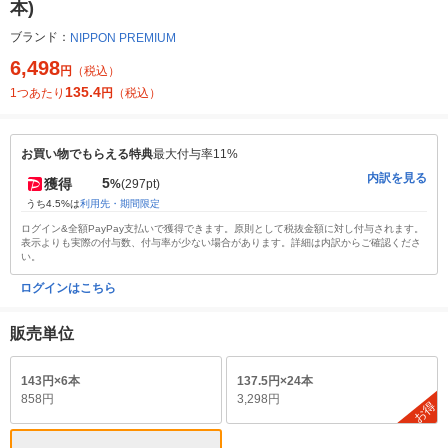
本)
ブランド：
NIPPON PREMIUM
6,498
円
（税込）
135.4
1つあたり
円
（税込）
お買い物でもらえる特典
最大付与率11%
内訳を見る
5
獲得
%
(297pt)
うち4.5%は
利用先・期間限定
ログイン&全額PayPay支払いで獲得できます。原則として税抜金額に対し付与されます。
表示よりも実際の付与数、付与率が少ない場合があります。詳細は内訳からご確認くださ
い。
ログインはこちら
販売単位
143円×6本
137.5円×24本
858円
3,298円
お得