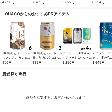
ボール 缶 350ml 1ケ
4,698
モン 500ml 2ケース(4
7,789
ン 350ml 2ケース(48
5,622
ンサワー 氷結 
8,594
円
円
円
円
ース(24本) 角ハイ カ
8本)
本) 缶
モン Alc.7% 5
クハイ
本 酎ハイ
LOHACOからのおすすめPRアイテム
(数量限定) チューハイ
(数量限定) ハイボール
ハイボール３種飲み比
カバラン・バ
カクシアジ カフェオ
日の丸 カスク エレガ
べアソート 1セット(1
テル （KAVAL
レ仕立て 缶 350ml 6
950
ント カスク 缶 355ml
998
2本) 限定
3,280
イボール 320m
1,648
円
円
円
円
本
3本
最近見た商品
商品を閲覧すると履歴が表示されます