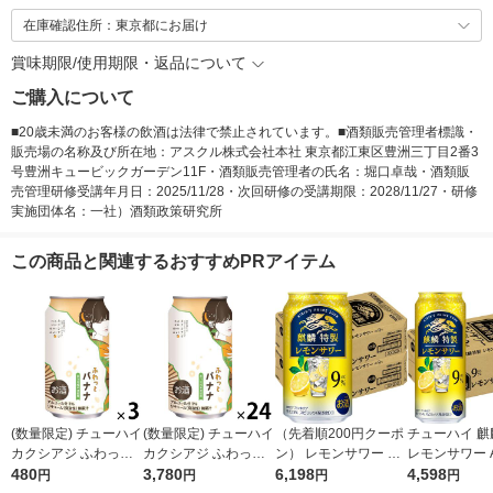
在庫確認住所：東京都にお届け
賞味期限/使用期限・返品について
ご購入について
■20歳未満のお客様の飲酒は法律で禁止されています。■酒類販売管理者標識・
販売場の名称及び所在地：アスクル株式会社本社 東京都江東区豊洲三丁目2番3
号豊洲キュービックガーデン11F・酒類販売管理者の氏名：堀口卓哉・酒類販
売管理研修受講年月日：2025/11/28・次回研修の受講期限：2028/11/27・研修
実施団体名：一社）酒類政策研究所
この商品と関連するおすすめPRアイテム
(数量限定) チューハイ
(数量限定) チューハイ
（先着順200円クーポ
チューハイ 麒
カクシアジ ふわっと
カクシアジ ふわっと
ン） レモンサワー チ
レモンサワー A
バナナ 缶 350ml 3本
480
バナナ 缶 350ml 1ケ
3,780
ューハイ 麒麟特製 レ
6,198
500ml 24本 
4,598
円
円
円
円