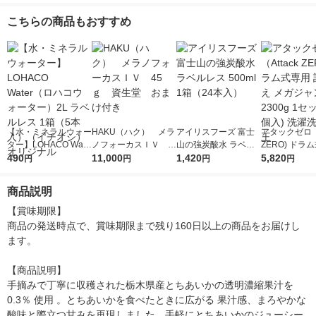
ース(24本)
モン ALC.9％ 350ml 4
ハイ
8本
こちらの商品もおすすめ
【水・ミネラルウォー
HAKU（ハク） メラ
アイリスフーズ 富士
アタックゼロ（A
ター】LOHACO Wate
ノフォーカスＩＶ 4
山の強炭酸水 ラベル
ZERO) ドラ
r（ロハコウォータ
490
5ｇ 資生堂 おまけ
11,000
レス 500ml 1箱（24
1,420
詰め替え メガ
5,820
円
円
円
円
ー）2L ラベルレス 1
付き
本入）
ボ 2300g 1
箱（5本入）（イチオ
個入) 洗濯洗剤
商品説明
シ） オリジナル
【賞味期限】

商品の発送時点で、賞味期限まで残り160日以上の商品をお届けし
ます。

【商品説明】

手摘みで丁寧に収穫された栃木県産とちあいかの透明濃縮果汁を
0.3％ 使用 。とちあいかを食べたときに広がる 果汁感、まろやかな
酸味と際立つ甘みを再現しました。手軽にとちあいかのジューシー