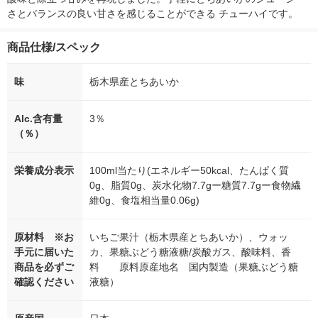
さとバランスの良い甘さを感じることができる チューハイです。
商品仕様/スペック
味
栃木県産とちあいか
Alc.含有量
3％
（％）
栄養成分表示
100ml当たり(エネルギー50kcal、たんぱく質
0g、脂質0g、炭水化物7.7gー糖質7.7gー食物繊
維0g、食塩相当量0.06g)
原材料 ※お
いちご果汁（栃木県産とちあいか）、ウォッ
手元に届いた
カ、果糖ぶどう糖液糖/炭酸ガス、酸味料、香
商品を必ずご
料 原料原産地名 国内製造（果糖ぶどう糖
確認ください
液糖）