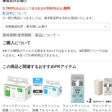
最短翌日お届け
3,780
550
無料
円
(税込)以上で基本配送料
円
(税込)
配送料について
※
一部の商品につきましては、基本配送料を当社が負担いたします。
在庫確認住所：東京都にお届け
賞味期限/使用期限・返品について
ご購入について
●全ての種類のウイルスを除去するわけではありません。●防腐剤フリーではあ
りません。●洗っての再利用はできません。
この商品と関連するおすすめPRアイテム
ウェットティッシュ
ウェットティッシュ
ウェットティッシュ
ウェットティ
除菌 ノンアルコール
除菌 アルコール スコ
アルコール スコッテ
アルコール ス