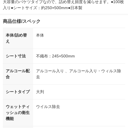
大容量のバケツタイプなので、詰め替え頻度を減らせます。●100枚
入り●シートサイズ：約250×500mm●日本製
商品仕様/スペック
本体/詰め替
本体
え
シート寸法
不織布：245×500mm
アルコール配
アルコール入り 、アルコール入り・ウィルス除
合
去
シートタイプ
大判
ウェットティ
ウイルス除去
ッシュの衛生
機能