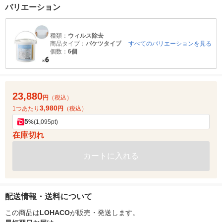
バリエーション
種類：
ウィルス除去
商品タイプ：
バケツタイプ
すべてのバリエーションを見る
個数：
6個
23,880
円
（税込）
3,980
1つあたり
円
（税込）
5
%
(1,095pt)
在庫切れ
カートに入れる
配送情報・送料について
この商品は
LOHACO
が販売・発送します。