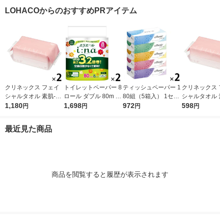
ナル 1セット（10
ック 1セット（2パッ
（8パック48ロール
日本製紙クレシ
LOHACOからのおすすめPRアイテム
個：5個入×2パック）
ク12ロール入）花の
入）（イチオシ）
ティッシュ ボ
オリジナル
香り
ティッシュ
クリネックス フェイ
トイレットペーパー 8
ティッシュペーパー 1
クリネックス 
シャルタオル 素肌-SU
ロール ダブル 80m 3.
80組（5箱入） 1セッ
シャルタオル 
HADA 100枚入 2個 日
1,180
2倍巻き エリエール
1,698
ト（2パック） エリエ
972
HADA 100枚
598
円
円
円
円
本製紙クレシア 限定
イーナ 1セット（8ロ
ールティシュー 大王
紙クレシア 限
（イチオシ） 限定
ール×2パック）大王
製紙
最近見た商品
製紙
商品を閲覧すると履歴が表示されます