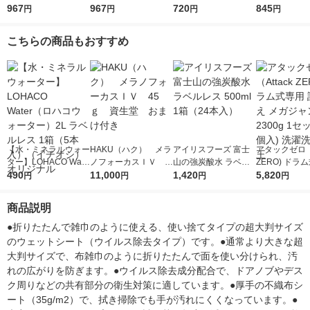
スコッティ ウェット
967
ッティ ウェットティ
967
ィ パーフェクトフィ
720
ィ パーフェク
845
円
円
円
円
ティシュー 1パック
シュー 1パック（56枚
ット 99.9%除菌 詰め
ット 本体＋詰
（58枚入×6）日本製
入×6）日本製紙クレ
替え 100枚入 1セット
セット（本体
こちらの商品もおすすめ
紙クレシア
シア
（1個×2）日本製紙ク
1個＋詰替え1
レシア
2個） 日本製
ア 限定
【水・ミネラルウォー
HAKU（ハク） メラ
アイリスフーズ 富士
アタックゼロ（A
ター】LOHACO Wate
ノフォーカスＩＶ 4
山の強炭酸水 ラベル
ZERO) ドラ
r（ロハコウォータ
490
5ｇ 資生堂 おまけ
11,000
レス 500ml 1箱（24
1,420
詰め替え メガ
5,820
円
円
円
円
ー）2L ラベルレス 1
付き
本入）
ボ 2300g 1
箱（5本入）（イチオ
個入) 洗濯洗剤
商品説明
シ） オリジナル
●折りたたんで雑巾のように使える、使い捨てタイプの超大判サイズ
のウェットシート（ウイルス除去タイプ）です。●通常より大きな超
大判サイズで、布雑巾のように折りたたんで面を使い分けられ、汚
れの広がりを防ぎます。●ウイルス除去成分配合で、ドアノブやデス
ク周りなどの共有部分の衛生対策に適しています。●厚手の不織布シ
ート（35g/m2）で、拭き掃除でも手が汚れにくくなっています。●