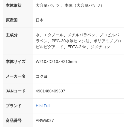
本体形状
大容量バケツ 、本体（大容量バケツ）
原産国
日本
主成分
水、エタノール、メチルパラペン、プロピルパ
ラベン、PEG-30水添ヒマシ油、ポリアミノプロ
ピルビグアニド、EDTA-2Na、ジメチコン
本体サイズ
W210×D210×H210mm
メーカー名
コクヨ
JANコード
4901480409597
ブランド
Hibi Full
商品番号
ARW5027