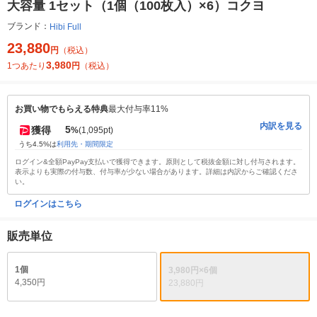
大容量 1セット（1個（100枚入）×6）コクヨ
ブランド：
Hibi Full
23,880
円
（税込）
3,980
1つあたり
円
（税込）
お買い物でもらえる特典
最大付与率11%
内訳を見る
5
獲得
%
(1,095pt)
うち4.5%は
利用先・期間限定
ログイン&全額PayPay支払いで獲得できます。原則として税抜金額に対し付与されます。
表示よりも実際の付与数、付与率が少ない場合があります。詳細は内訳からご確認くださ
い。
ログインはこちら
販売単位
1個
3,980円×6個
4,350円
23,880円