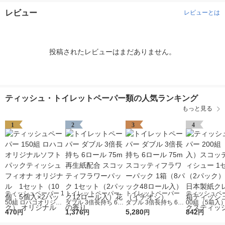
レビュー
レビューとは
投稿されたレビューはまだありません。
ティッシュ・トイレットペーパー類の人気ランキング
もっと見る
1
2
3
4
ティッシュペーパー 1
トイレットペーパー
トイレットペーパー
ティッシュペー
50組 ロハコオリジナ
ダブル 3倍長持ち 6ロ
ダブル 3倍長持ち 6ロ
00組（5箱入
ルソフトパックティッ
470
ール 75m 再生紙配合
1,376
ール 75m スコッティ
5,280
ティティシュー
842
円
円
円
円
シュ フィオナ オリジ
スコッティフラワーパ
フラワーパック 1箱
ト（2パック