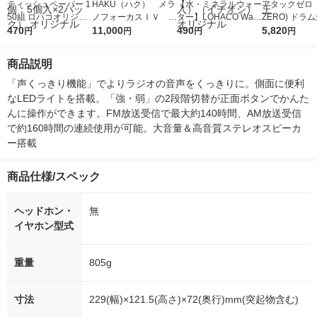
ティッシュペーパー 1
HAKU（ハク） メラ
【水・ミネラルウォー
アタックゼロ（A
50組 ロハコオリジナ
ノフォーカスＩＶ 4
ター】LOHACO Wate
ZERO) ドラ
ルソフトパックティッ
470
5ｇ 資生堂 おまけ
11,000
r（ロハコウォータ
490
詰め替え メガ
5,820
円
円
円
円
シュ フィオナ オリジ
付き
ー）2L ラベルレス 1
ボ 2300g 1
ナル 1セット（10
箱（5本入）（イチオ
個入) 洗濯洗剤
商品説明
個：5個入×2パック）
シ） オリジナル
オリジナル
「声くっきり機能」でよりラジオの音声をくっきりに。側面に便利
なLEDライトを搭載。「強・弱」の2段階切替が正面ボタンでかんた
んに操作ができます。FM放送受信で最大約140時間、AM放送受信
で約160時間の連続使用が可能。大音量＆高音質ステレオスピーカ
ー搭載
商品仕様/スペック
ヘッドホン・
無
イヤホン型式
重量
805g
寸法
229(幅)×121.5(高さ)×72(奥行)mm(突起物含む)