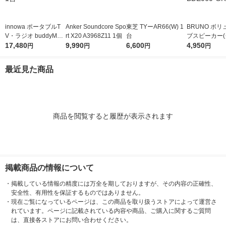
innowa ポータブルT
Anker Soundcore Spo
東芝 TYーAR66(W) 1
BRUNO ボ
V・ラジオ buddyMAX
rt X20 A3968Z11 1個
台
ブスピーカー
BM001 1台
17,480
9,990
6,600
ジュ) BDE060
4,950
円
円
円
円
個
最近見た商品
商品を閲覧すると履歴が表示されます
掲載商品の情報について
・
掲載している情報の精度には万全を期しておりますが、その内容の正確性、
安全性、有用性を保証するものではありません。
・
現在ご覧になっているページは、この商品を取り扱うストアによって運営さ
れています。ページに記載されている内容や商品、ご購入に関するご質問
は、直接各ストアにお問い合わせください。