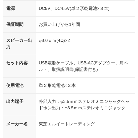
電源
DC5V、DC4.5V(単２形乾電池×３本)
保証期間
お買い上げから1年間
スピーカー出
φ8.0ｃｍ(4Ω)×2
力
セット内容
USB電源ケーブル、USB-ACアダプター、肩ベ
ルト、取扱説明書(保証書付き)
使用電池
単２形乾電池×３本
出力端子
外部入力：φ3.5ｍｍステレオミニジャックヘッ
ドホン出力：φ3.5ｍｍステレオミニジャック
メーカー名
東芝エルイートレーディング