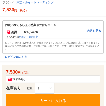
ブランド：
東芝エルイートレーディング
7,530
円
（税込）
お買い物でもらえる特典
最大付与率11%
内訳を見る
5
獲得
%
(344pt)
うち4.5%は
利用先・期間限定
ログイン&全額PayPay支払いで獲得できます。原則として税抜金額に対し付与されます。
表示よりも実際の付与数、付与率が少ない場合があります。詳細は内訳からご確認くださ
い。
ログインはこちら
7,530
円
（税込）
5
%
(344pt)
在庫あり
1
数量
カートに入れる