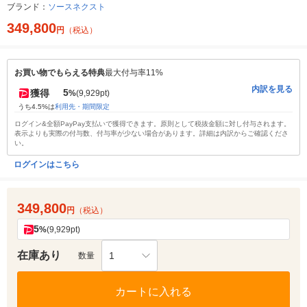
ブランド：
ソースネクスト
349,800
円
（税込）
お買い物でもらえる特典
最大付与率11%
内訳を見る
5
獲得
%
(9,929pt)
うち4.5%は
利用先・期間限定
ログイン&全額PayPay支払いで獲得できます。原則として税抜金額に対し付与されます。
表示よりも実際の付与数、付与率が少ない場合があります。詳細は内訳からご確認くださ
い。
ログインはこちら
349,800
円
（税込）
5
%
(9,929pt)
在庫あり
1
数量
カートに入れる