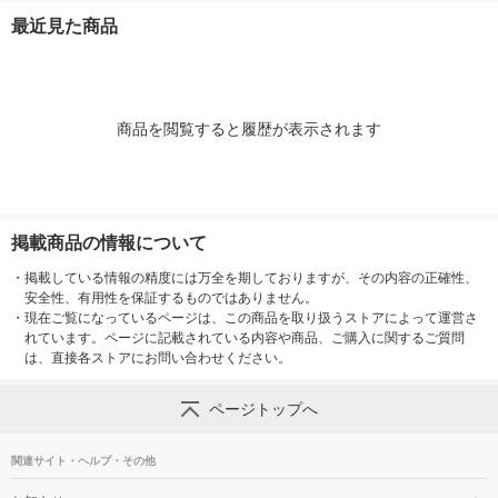
個
HDPH-UTV4DK 1台
oth5.4 オフ
最近見た商品
OpenMeet
商品を閲覧すると履歴が表示されます
掲載商品の情報について
・
掲載している情報の精度には万全を期しておりますが、その内容の正確性、
安全性、有用性を保証するものではありません。
・
現在ご覧になっているページは、この商品を取り扱うストアによって運営さ
れています。ページに記載されている内容や商品、ご購入に関するご質問
は、直接各ストアにお問い合わせください。
ページトップへ
関連サイト・ヘルプ・その他