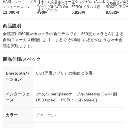
HAKU（ハク） メラ
【水・ミネラルウォー
アタックゼロ（Attack
フレアフレグラ
ノフォーカスＩＶ 4
ター】LOHACO Wate
ZERO) ドラム式専用
ROKA（イロ
5ｇ 資生堂 おまけ
11,000
r（ロハコウォータ
490
詰め替え メガジャン
5,820
イキッドリリ
6,582
円
円
円
円
付き
ー）2L ラベルレス 1
ボ 2300g 1セット（2
柔軟剤 詰め替
箱（5本入）（イチオ
個入) 洗濯洗剤 花王
大 1200ml 
商品説明
シ） オリジナル
（5個入) 花王
会議室用360度webカメラの新モデルです。360度カメラとAIによる
自動フォーカス機能により、まるでその場にいるかのようなweb会
議を実現します。
商品仕様/スペック
Bluetoothバ
5.0 (専用アプリとの接続に使用)
ージョン
インターフェ
2mのSuperSpeedケーブル(Meeting Owl4+側：
ース
USB type-C、PC側：USB type-C)
カラー
チャコール