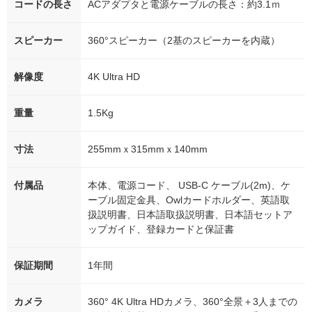
コードの長さ
ACアダプタと電源ケーブルの長さ：約3.1ｍ
スピーカー
360°スピーカー（2基のスピーカーを内蔵）
解像度
4K Ultra HD
重量
1.5Kg
寸法
255mmｘ315mmｘ140mm
付属品
本体、電源コード、 USB-C ケーブル(2m)、ケ
ーブル固定金具、Owlカードホルダー、英語取
扱説明書、日本語取扱説明書、日本語セットア
ップガイド、登録カードと保証書
保証期間
1年間
カメラ
360° 4K Ultra HDカメラ、360°全景＋3人までの