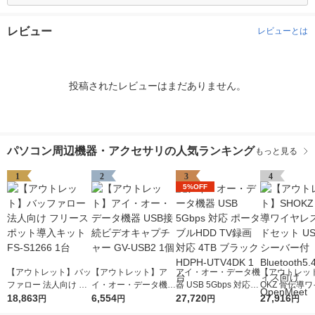
レビュー
レビューとは
投稿されたレビューはまだありません。
パソコン周辺機器・アクセサリの人気ランキング
もっと見る
1
2
3
4
5%OFF
【アウトレット】バッ
【アウトレット】ア
アイ・オー・データ機
【アウトレッ
ファロー 法人向け フ
イ・オー・データ機器
器 USB 5Gbps 対応
OKZ 骨伝導
リースポット導入キッ
18,863
USB接続ビデオキャ
6,554
ポータブルHDD TV録
27,720
スヘッドセット 
27,916
円
円
円
円
ト FS-S1266 1台
プチャー GV-USB2 1
画対応 4TB ブラック
Cレシーバー付 B