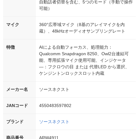
自動話者切替を含む、5つのモード（手動で操作
可能）
マイク
360°広帯域マイク（8基のアレイマイクを内
蔵）、48kHzオーディオサンプリングレート
特徴
AIによる自動フォーカス、処理能力：
Qualcomm Snapdragon 8250、Owl2台連結可
能、専用拡張マイク使用可能、インジケータ
―：フクロウの目 または 代替LED から選択、
ケンジントンロックスロット内蔵
メーカー名
ソースネクスト
JANコード
4550483597802
ブランド
ソースネクスト
商品番号
ARW4911